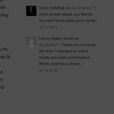
chân
Victor Hafichuk
on
Acceptance
: “
I
often wonder about you, Marcin.
những
You don’t know what you’re doing.
”
Jul 11, 18:37
Loncey Bailey-Green
on
Acceptance
: “
Thank you so much,
, họ
this time I managed to read it
ày là
slowly and could understand it
Which confirms a dream…
”
Jul 10, 23:38
ủa
ức
chứ