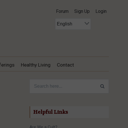
Forum
Sign Up
Login
ferings
Healthy Living
Contact
Search for:
Helpful Links
Are We a Cult?