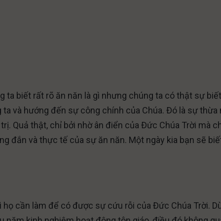
ta biết rất rõ ăn năn là gì nhưng chúng ta có thật sự biế
 ta và hướng đến sự công chính của Chúa. Đó là sự thừa
trị. Quả thật, chỉ bởi nhờ ân điển của Đức Chúa Trời mà 
úng đắn và thực tế của sự ăn năn. Một ngày kia bạn sẽ biết
ì họ cần làm để có được sự cứu rỗi của Đức Chúa Trời. D
ều năm kinh nghiệm hoạt động tôn giáo, điều đó không q