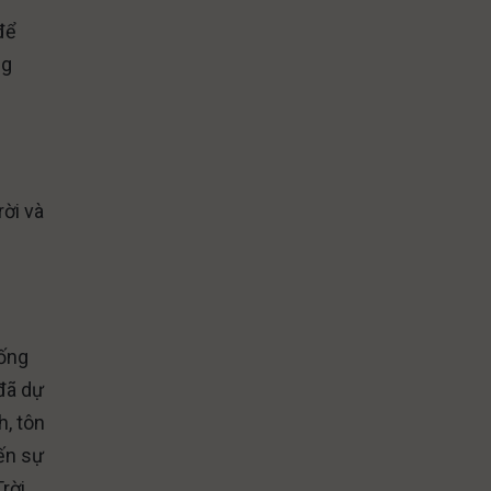
để
ng
rời và
sống
đã dự
h, tôn
ến sự
rời.