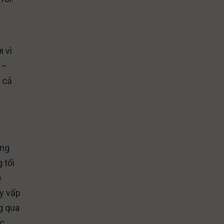
i vì
 –
a cả
áng
 tối
ẽ
ay vấp
g qua
ợc