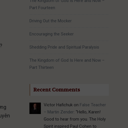
The Kingdom of God Is Here and Now –
Part Fourteen
Driving Out the Mocker
Encouraging the Seeker
?
Shedding Pride and Spiritual Paralysis
The Kingdom of God Is Here and Now –
Part Thirteen
Recent Comments
Victor Hafichuk
on
False Teacher
ờng
– Martin Zender
: “
Hello, Karen!
tuyên
Good to hear from you. The Holy
Spirit inspired Paul Cohen to