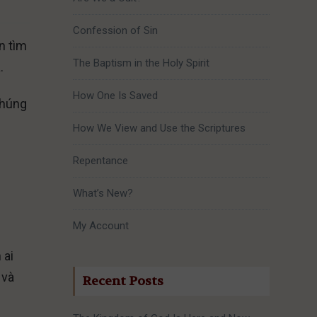
Confession of Sin
n tìm
The Baptism in the Holy Spirit
a.
How One Is Saved
chúng
How We View and Use the Scriptures
Repentance
What’s New?
My Account
 ai
 và
Recent Posts