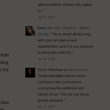
address Martin Zender. His replies
to…
”
Jul 25, 18:21
Karen
on
False Teacher – Martin
Zender
: “
“He is vexed all day long
with your arrogance and
blasphemies, and it is our pleasure
t
to bring Him relief by…
”
 nhận
Jul 25, 14:54
chúng
, bởi
Victor Hafichuk
on
Acceptance
:
“
Understandably, there’s much
confusion and controversy
concerning the definition and
nature of sin. This we can know
and be assured…
”
ù bạn
Jul 11, 18:37
uan