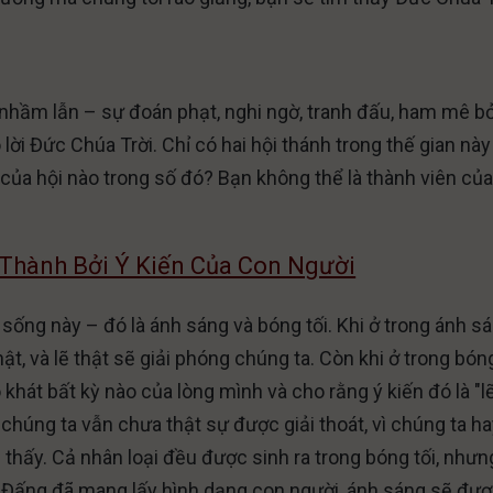
nhầm lẫn – sự đoán phạt, nghi ngờ, tranh đấu, ham mê bở
lời Đức Chúa Trời. Chỉ có hai hội thánh trong thế gian này
 của hội nào trong số đó? Bạn không thể là thành viên củ
 Thành Bởi Ý Kiến Của Con Người
c sống này – đó là ánh sáng và bóng tối. Khi ở trong ánh s
t, và lẽ thật sẽ giải phóng chúng ta. Còn khi ở trong bóng
o khát bất kỳ nào của lòng mình và cho rằng ý kiến đó là "l
chúng ta vẫn chưa thật sự được giải thoát, vì chúng ta h
thấy. Cả nhân loại đều được sinh ra trong bóng tối, nhưn
 Đấng đã mang lấy hình dạng con người, ánh sáng sẽ đư