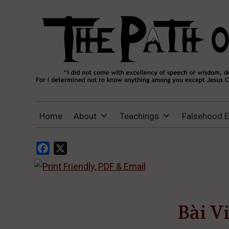
THE PATH OF TRUTH
“IF ANYONE DESIRES TO COME AFTER
Home
About
Teachings
Falsehood 
ME, LET HIM DENY HIMSELF, TAKE UP
HIS CROSS, AND FOLLOW ME" (LUKE
9:23).
Facebook
X
Bài Vi