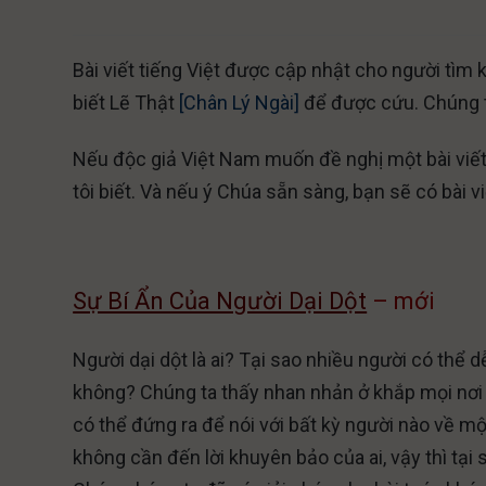
Bài viết tiếng Việt được cập nhật cho người tì
biết Lẽ Thật
[Chân Lý Ngài]
để được cứu. Chúng t
Nếu độc giả Việt Nam muốn đề nghị một bài viết
tôi biết. Và nếu ý Chúa sẵn sàng, bạn sẽ có bài vi
Sự Bí Ẩn Của Người Dại Dột
– mới
Người dại dột là ai? Tại sao nhiều người có thể 
không? Chúng ta thấy nhan nhản ở khắp mọi nơi 
có thể đứng ra để nói với bất kỳ người nào về m
không cần đến lời khuyên bảo của ai, vậy thì tại