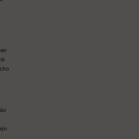
n
ban
ời
 cho
vào
iện