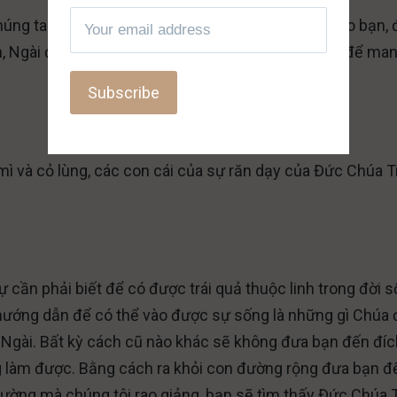
úng ta được tóm gọn trong bài viết này là dành cho bạn, 
n, Ngài đã phải mang lấy hình dạng một con người để ma
 mì và cỏ lùng, các con cái của sự răn dạy của Đức Chúa T
ự cần phải biết để có được trái quả thuộc linh trong đời 
hướng dẫn để có thể vào được sự sống là những gì Chúa 
 Ngài. Bất kỳ cách cũ nào khác sẽ không đưa bạn đến đíc
g làm được. Bằng cách ra khỏi con đường rộng đưa bạn đ
Đường mà chúng tôi rao giảng, bạn sẽ tìm thấy Đức Chúa T