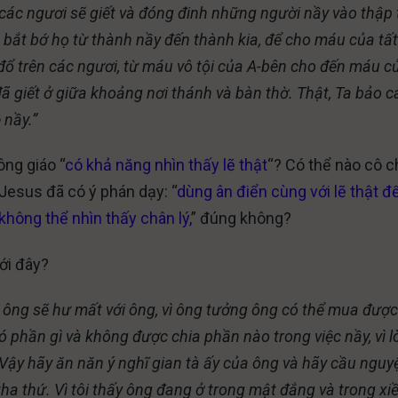
 các ngươi sẽ giết và đóng đinh những người nầy vào thập 
 bắt bớ họ từ thành nầy đến thành kia, để cho máu của tất
đổ trên các ngươi, từ máu vô tội của A-bên cho đến máu c
đã giết ở giữa khoảng nơi thánh và bàn thờ. Thật, Ta bảo c
 nầy.”
ông giáo “
có khả năng nhìn thấy lẽ thật
“? Có thể nào cô c
Jesus đã có ý phán dạy: “
dùng ân điển cùng với lẽ thật đ
không thể nhìn thấy chân lý,
” đúng không?
ới đây?
a ông sẽ hư mất với ông, vì ông tưởng ông có thể mua đượ
 phần gì và không được chia phần nào trong việc nầy, vì 
ậy hãy ăn năn ý nghĩ gian tà ấy của ông và hãy cầu nguyệ
ha thứ. Vì tôi thấy ông đang ở trong mật đắng và trong xi