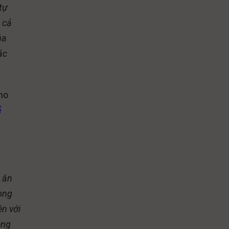
tự
 cả
ủa
ác
ho
ể
c ân
lòng
n với
ềng