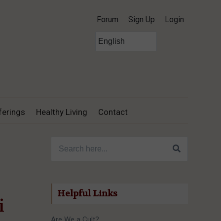
Forum
Sign Up
Login
ferings
Healthy Living
Contact
Search for:
Helpful Links
i
Are We a Cult?