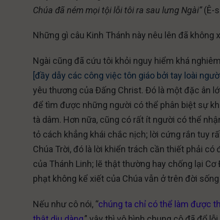
Chúa đã ném mọi tội lỗi tôi ra sau lưng Ngài”
(Ê-s
Những gì câu Kinh Thánh này nêu lên đã không xả
Ngài cũng đã cứu tôi khỏi nguy hiểm khá nghiêm
[đầy dẫy các công việc tôn giáo bởi tay loài ngư
yêu thương của Đấng Christ. Đó là một đặc ân lớn 
để tìm được những người có thể phân biệt sự khá
tà dâm. Hơn nữa, cũng có rất ít người có thể n
tỏ cách khẳng khái chắc nịch; lời cứng rắn tuy 
Chúa Trời, đó là lời khiển trách cần thiết phải c
của Thánh Linh; lẽ thật thường hay chống lại Cơ 
phạt không kể xiết của Chúa vẫn ở trên đời sống
Nếu như cô nói, “
chúng ta chỉ có thể làm được t
thật dịu dàng
,” vậy thì vô hình chung cô đã đổ l