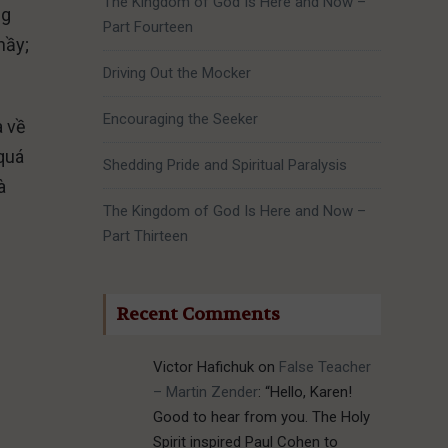
The Kingdom of God Is Here and Now –
ng
Part Fourteen
nầy;
Driving Out the Mocker
Encouraging the Seeker
a về
quá
Shedding Pride and Spiritual Paralysis
à
The Kingdom of God Is Here and Now –
Part Thirteen
Recent Comments
Victor Hafichuk
on
False Teacher
– Martin Zender
: “
Hello, Karen!
Good to hear from you. The Holy
Spirit inspired Paul Cohen to