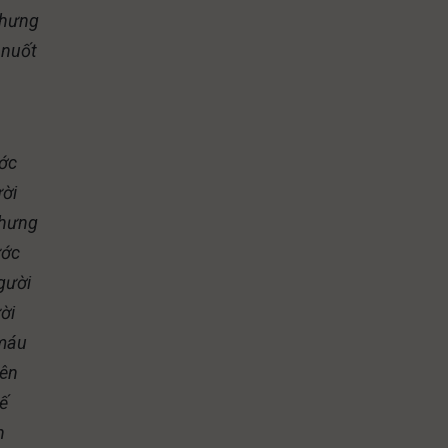
 nhưng
 nuốt
ước
ười
nhưng
ước
gười
ời
 máu
iên
hế
n