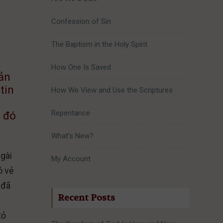
Confession of Sin
The Baptism in the Holy Spirit
How One Is Saved
cản
tin
How We View and Use the Scriptures
Repentance
g đó
What’s New?
ngài
My Account
ó vẻ
 đã
Recent Posts
tỏ