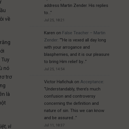
ừ
address Martin Zender. His replies
cầu
to…
”
ôi về
Jul 25, 18:21
Karen
on
False Teacher – Martin
Zender
: “
“He is vexed all day long
 rằng
with your arrogance and
ới
blasphemies, and it is our pleasure
. Tuy
to bring Him relief by…
”
dù nó
Jul 25, 14:54
rơ trơ
Victor Hafichuk
on
Acceptance
:
ứng
“
Understandably, there’s much
ên là
confusion and controversy
một
concerning the definition and
nature of sin. This we can know
and be assured…
”
Jul 11, 18:37
ệt, vì