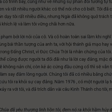
mà cô trình bày, cũng như về những sự phản đối tương tự t
n và rất nhiều người khác có thể nói cho cô biết. Tôi đã 
n dạy tôi rất nhiều điều, nhưng Ngài đã không quở trách t
 khích lệ và làm tôi vững chãi hơn nữa.
 phạm bởi lời nói của cô. Và cô hoàn toàn sai lầm khi nghĩ
ùng bái thần tượng của anh ta, với hội thánh giả mạo hay v
rong Đấng Christ, vì Đức Chúa Trời là nhân chứng của tôi
ó thể cũng được người ta đối đãi như là lời cay đắng, mặc 
ẽ không nản chí, còn kẻ ác cứng đầu cứng cổ thì sẽ vẫn t
 làm say đắm lòng người. Chúng tôi đã có nhiều bằng ch
cứu tôi ra khỏi sự cay đắng. Năm 1976 , có một người lạ t
ảy ra với tôi, và đã trích dẫn vài câu Kinh Thánh cho tôi, 
Chúa đã yêu thương linh hồn tôi, đem nó ra khỏi hầm hủy di