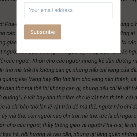
i Pha-ri-si, là những kẻ đạo đức giả! Vì các ngươi đóng c
nh các ngươi đã không vào mà lại còn ngăn cản những ai
 giáo và người Pha-ri-si, là những kẻ đạo đức giả! Vì các
t người vào đạo; nhưng khi người ấy nhập đạo rồi, các ng
đôi các ngươi. Khốn cho các ngươi, những kẻ dẫn đường 
ền thờ mà thề thì không can gì; nhưng nếu chỉ vàng của đề
mù quáng kia! Vàng hay đền thờ làm cho vàng nên thánh, cá
ỉ bàn thờ mà thề thì không can gì, nhưng nếu chỉ lễ vật tr
ù quáng! Lễ vật hay bàn thờ làm cho lễ vật nên thánh, cái 
c là chỉ bàn thờ lẫn lễ vật trên đó mà thề; người nào chỉ đ
 ấy mà thề; còn người nào chỉ trời mà thề, tức là chỉ ngai 
n cho các ngươi, thầy thông giáo và người Pha-ri-si, là n
 bạc hà, hồi hương và rau cần, nhưng lại lãng quên nhữn