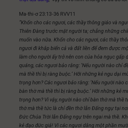
Ma-thi-ơ 23:13-36 RVV11
“Khốn cho các ngươi, các thầy thông giáo và ngườ
Thiên Đàng trước mặt người ta; chẳng những chí
muốn vào nữa. Khốn cho các ngươi, các thầy thông
ngươi đi khắp biển cả và đất liền để đem được mộ
làm cho người ấy trở nên con của hỏa ngục gấp 
quáng, các ngươi bảo rằng: ‘Nếu người nào chỉ đ
mà thề thì bị ràng buộc.’ Hỡi những kẻ ngu dại 
trọng hơn? Các ngươi bảo rằng: ‘Nếu người nào ch
bàn thờ mà thề thì bị ràng buộc.’ Hỡi những kẻ m
trọng hơn? Vì vậy, người nào chỉ bàn thờ mà thề tứ
thờ mà thề tức là chỉ đền thờ lẫn Đấng ngự tại nơi
Đức Chúa Trời lẫn Đấng ngự trên ngai mà thề. Khố
kẻ đạo đức giả! Vì các ngươi dâng một phần mười