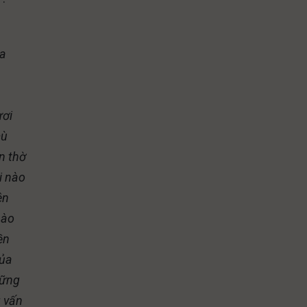
ửa
ươi
mù
n thờ
i nào
ên
nào
ền
của
hững
g vấn