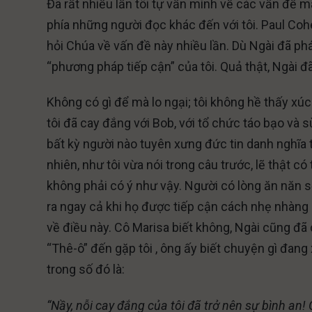
Đã rất nhiều lần tôi tự vấn mình về các vấn đề 
phía những người đọc khác đến với tôi. Paul Cohe
hỏi Chúa về vấn đề này nhiều lần. Dù Ngài đã phá
“phương pháp tiếp cận” của tôi. Quả thật, Ngài đã
Không có gì để mà lo ngại; tôi không hề thấy xúc
tôi đã cay đắng với Bob, với tổ chức táo bạo và s
bất kỳ người nào tuyên xưng đức tin danh nghĩa t
nhiên, như tôi vừa nói trong câu trước, lẽ thật c
không phải có ý như vậy. Người có lòng ăn năn s
ra ngay cả khi họ được tiếp cận cách nhẹ nhàng
về điều này. Cô Marisa biết không, Ngài cũng đã 
“Thê-ô” đến gặp tôi , ông ấy biết chuyện gì đang x
trong số đó là:
“Nầy, nỗi cay đắng của tôi đã trở nên sự bình an! 