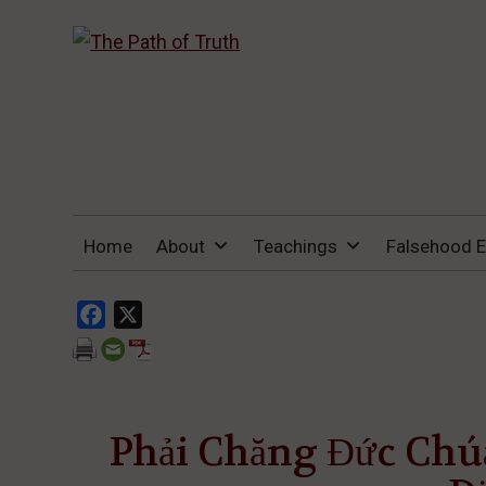
THE PATH OF TRUTH
“IF ANYONE DESIRES TO COME AFTER
Home
About
Teachings
Falsehood 
ME, LET HIM DENY HIMSELF, TAKE UP
HIS CROSS, AND FOLLOW ME" (LUKE
9:23).
Facebook
X
Phải Chăng Đức Chú