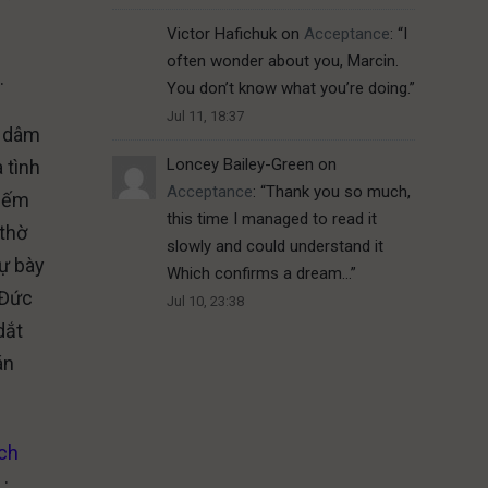
Victor Hafichuk
on
Acceptance
: “
I
often wonder about you, Marcin.
.
You don’t know what you’re doing.
”
Jul 11, 18:37
à dâm
Loncey Bailey-Green
on
 tình
Acceptance
: “
Thank you so much,
hiếm
this time I managed to read it
 thờ
slowly and could understand it
sự bày
Which confirms a dream…
”
 Đức
Jul 10, 23:38
dắt
án
ách
 :