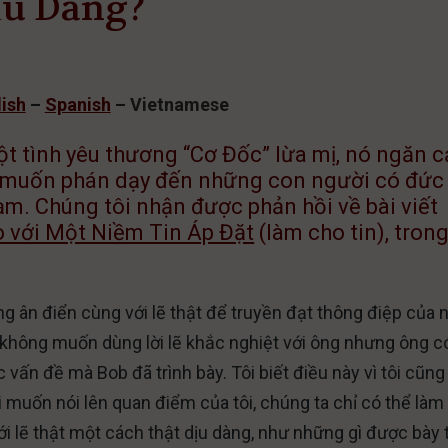
ịu Dàng?
ish
–
Spanish
–
Vietnamese
ột tình yêu thương “Cơ Đốc” lừa mị, nó ngăn 
ời muốn phán dạy đến những con người có đức 
m. Chúng tôi nhận được phản hồi về bài viết
o với Một Niềm Tin Áp Đặt
(làm cho tin), tron
g ân điển cùng với lẽ thật để truyền đạt thông điệp của 
ôi không muốn dùng lời lẽ khắc nghiệt với ông nhưng ông c
c vấn đề mà Bob đã trình bày. Tôi biết điều này vì tôi cũng
 muốn nói lên quan điểm của tôi, chúng ta chỉ có thể làm
 lẽ thật một cách thật dịu dàng, như những gì được bày 