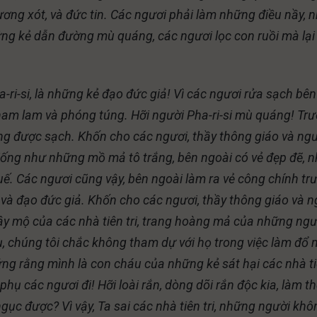
hương xót, và đức tin. Các ngươi phải làm những điều nầy,
ng kẻ dẫn đường mù quáng, các ngươi lọc con ruồi mà lại
-ri-si, là những kẻ đạo đức giả! Vì các ngươi rửa sạch bên
tham lam và phóng túng. Hỡi người Pha-ri-si mù quáng! Tr
ũng được sạch. Khốn cho các ngươi, thầy thông giáo và ng
 giống như những mồ mả tô trắng, bên ngoài có vẻ đẹp đẽ, 
uế. Các ngươi cũng vậy, bên ngoài làm ra vẻ công chính tr
 và đạo đức giả. Khốn cho các ngươi, thầy thông giáo và n
 xây mộ của các nhà tiên tri, trang hoàng mả của những ngư
phụ, chúng tôi chắc không tham dự với họ trong việc làm đổ
hứng rằng mình là con cháu của những kẻ sát hại các nhà t
ổ phụ các ngươi đi! Hỡi loài rắn, dòng dõi rắn độc kia, làm t
ục được? Vì vậy, Ta sai các nhà tiên tri, những người khô