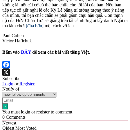
không là một cái cớ có thể bào chữa cho tội lỗi của bạn. Nếu bạn
tiếp tục cố giữ nghi lễ các Kỳ Lễ bằng trí tưởng tượng theo ý riêng
của mình, thì bạn chắc chắn sẽ phải gánh chịu hậu quả. Cơn thịnh
nộ của Đức Chúa Trời sẽ giáng trên tất cả những ai lấy danh Ngài ra
mà làm chơi
[đùa bỡn]
một cách vô ích.
Paul Cohen
Victor Hafichuk
Bấm vào
ĐÂY
để xem các bài viết tiếng Việt.
Facebook
Subscribe
X
Login
or
Register
Notify of
You must login or register to comment
0
Comments
Newest
Oldest
Most Voted