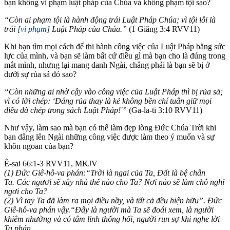
bạn không vi phạm luật pháp của Chúa và không phạm tội sao?
“Còn ai phạm tội là hành động trái Luật Pháp Chúa; vì tội lỗi là
trái
[vi phạm]
Luật Pháp của Chúa.”
(1 Giăng 3:4 RVV11)
Khi bạn tìm mọi cách để thi hành công việc của Luật Pháp bằng sức
lực của mình, và bạn sẽ làm bất cứ điều gì mà bạn cho là đúng trong
mắt mình, nhưng lại mang danh Ngài, chẳng phải là bạn sẽ bị ở
dưới sự rủa sả đó sao?
“Còn những ai nhờ cậy vào công việc của Luật Pháp thì bị rủa sả;
vì có lời chép: ‘Đáng rủa thay là kẻ không bền chí tuân giữ mọi
điều đã chép trong sách Luật Pháp!'”
(Ga-la-ti 3:10 RVV11)
Như vậy, làm sao mà bạn có thể làm đẹp lòng Đức Chúa Trời khi
bạn dâng lên Ngài những công việc được làm theo ý muốn và sự
khôn ngoan của bạn?
Ê-sai 66:1-3 RVV11, MKJV
(1) Đức Giê-hô-va phán:“Trời là ngai của Ta, Đất là bệ chân
Ta. Các ngươi sẽ xây nhà thế nào cho Ta? Nơi nào sẽ làm chỗ nghỉ
ngơi cho Ta?
(2) Vì tay Ta đã làm ra mọi điều nầy, và tất cả đều hiện hữu”. Đức
Giê-hô-va phán vậy.“Đây là người mà Ta sẽ đoái xem, là người
khiêm nhường và có tâm linh thống hối, người run sợ khi nghe lời
Ta phán.