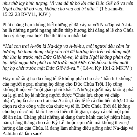
như thờ lạy hình tượng. Vì vua đã từ bỏ lời của Đức Giê-hô-va nên
Ngài cũng từ bỏ vua, không cho vua cai trị nữa.”
(1 Sa-mu-ên
15:22-23 RVV11, KJV )
Phải chăng bạn không biết những gì đã xảy ra với Na-đáp và A-bi-
hu là những người ngang nhiên thắp hương khi dâng tế lễ cho Chúa
theo ý riêng của họ? Thế thì tôi xin nhắc lại:
“Hai con trai A-rôn là Na-đáp và A-bi-hu, mỗi người đều cầm lư
hương, bỏ than đang cháy vào rồi để hương lên trên và dâng một
thứ lửa lạ trước mặt Đức Giê-hô-va, là điều Ngài không phán dạy
họ. Một ngọn lửa phát ra từ trước mặt Đức Giê-hô-va thiêu nuốt
họ; họ chết trước mặt Đức Giê-hô-va.”
( Lê-vi Ký 10:1-2 MKJV )
Hãy nhớ rằng họ đã dâng tế lễ không phải cho các ‘thần hư không’
của người ngoại nhưng họ dâng cho Đức Chúa Trời. Họ cũng
không thuộc về “một giáo phái khác”. Những người này không phải
xa lạ gì mà họ là những người được “Chúa lựa chọn và chấp
nhận”, họ là các con trai của A-rôn, thầy tế lễ cả đầu tiên được Chúa
chọn ra cho công việc của chức vụ tế lễ. Đức Chúa Trời đã không
cho họ có cơ hội khác hay có thêm thời gian, ngay cả chỉ một phút
để ăn năn. Chẳng phải những ai đang thực hành các kỷ niệm hàng
năm, hàng tháng cho các Kỳ Lễ thuộc cựu ước mà không theo sự
hướng dẫn của Chúa, là đang làm những điều giống như Na-đáp và
A-bi-hu đã làm sao?