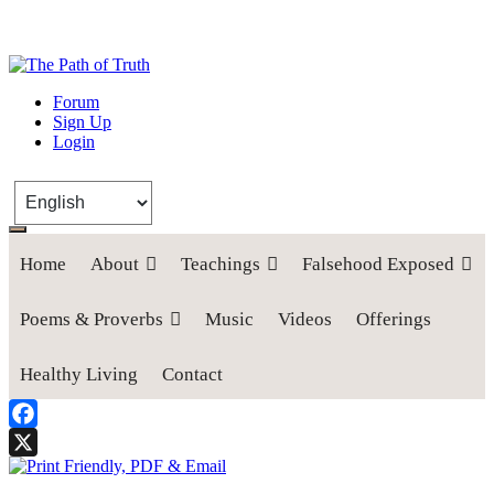
The Path of Truth
Forum
Sign Up
“If anyone desires to come after me, let him deny himself, take up his
Login
cross, and follow me" (Luke 9:23).
Home
About
Teachings
Falsehood Exposed
Poems & Proverbs
Music
Videos
Offerings
Healthy Living
Contact
Facebook
X