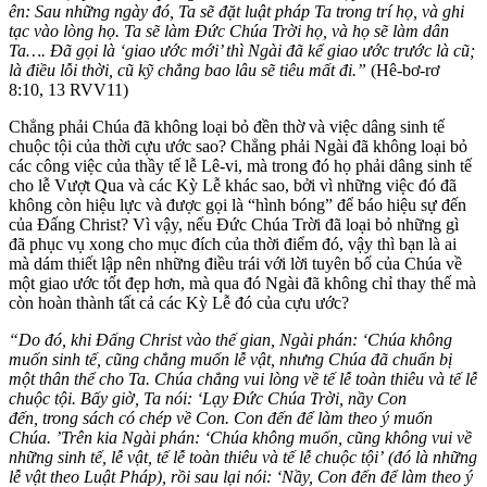
ên: Sau những ngày đó, Ta sẽ đặt luật pháp Ta trong trí họ, và ghi
tạc vào lòng họ. Ta sẽ làm Đức Chúa Trời họ, và họ sẽ làm dân
Ta…. Đã gọi là ‘giao ước mới’ thì Ngài đã kể giao ước trước là cũ;
là điều lỗi thời, cũ kỹ chẳng bao lâu sẽ tiêu mất đi.”
(Hê-bơ-rơ
8:10, 13 RVV11)
Chẳng phải Chúa đã không loại bỏ đền thờ và việc dâng sinh tế
chuộc tội của thời cựu ước sao? Chẳng phải Ngài đã không loại bỏ
các công việc của thầy tế lễ Lê-vi, mà trong đó họ phải dâng sinh tế
cho lễ Vượt Qua và các Kỳ Lễ khác sao, bởi vì những việc đó đã
không còn hiệu lực và được gọi là “hình bóng” để báo hiệu sự đến
của Đấng Christ? Vì vậy, nếu Đức Chúa Trời đã loại bỏ những gì
đã phục vụ xong cho mục đích của thời điểm đó, vậy thì bạn là ai
mà dám thiết lập nên những điều trái với lời tuyên bố của Chúa về
một giao ước tốt đẹp hơn, mà qua đó Ngài đã không chỉ thay thế mà
còn hoàn thành tất cả các Kỳ Lễ đó của cựu ước?
“Do đó, khi Đấng Christ vào thế gian, Ngài phán: ‘Chúa không
muốn sinh tế, cũng chẳng muốn lễ vật, nhưng Chúa đã chuẩn bị
một thân thể cho Ta. Chúa chẳng vui lòng về tế lễ toàn thiêu và tế lễ
chuộc tội. Bấy giờ, Ta nói: ‘Lạy Đức Chúa Trời, nầy Con
đến, trong sách có chép về Con. Con đến để làm theo ý muốn
Chúa. ’Trên kia Ngài phán: ‘Chúa không muốn, cũng không vui về
những sinh tế, lễ vật, tế lễ toàn thiêu và tế lễ chuộc tội’ (đó là những
lễ vật theo Luật Pháp), rồi sau lại nói: ‘Nầy, Con đến để làm theo ý