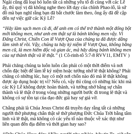
Ngài cũng đã loại bỏ luôn tất cả những yếu tố đi cùng với các Lễ
ấy, thì quý vị đã không nghe theo lời dạy của chính Phao-lô, là sứ
đồ mà bạn nghĩ rằng bạn đã bắt chước làm theo, ông ấy đã đề cập
đến sự việc giữ các Kỳ Lễ?
“Hãy làm sạch men cũ đi, để anh em có thể trở thành một đống bột
mới không men, như anh em thật sự là bánh không men vậy. Vì
Đấng Christ, Chiên Con lễ Vượt Qua của chúng ta đã được dâng
làm sinh tế rồi. Vậy, chúng ta hãy kỷ niệm lễ Vượt Qua, không bằng
men cũ, là men hiểm độc và gian ác, mà hãy dùng bánh không men
của sự thành thật và lẽ thật.”
(1 Cô-rinh-tô 5:7-8 RVV11, EMTV )
Phải chăng chúng ta luôn luôn cần phải có một thời điểm và nơi
chốn đặc biệt để làm lễ kỷ niệm hoặc tưởng nhớ lẽ thật không? Phải
chăng có những lúc, hay có một nơi chốn nào đó mà lẽ thật không
được áp dụng hoặc trị vì? Nếu có, vậy thì cũng có những lúc khi mà
các Kỳ Lễ không được hoàn thành, và tưởng nhớ bằng sự chân
thành và lẽ thật ở trong vòng những người bước đi trong lẽ thật và
không có sự tồn tại của đạo đức giả hay sự giả vờ.
Chẳng phải là Chúa Jesus Christ đã truyền dạy rằng tất cả những
người thờ phượng chân thật sẽ thờ phượng Đức Chúa Trời bằng tâm
linh và lẽ thật, mà không có các yếu tố nào thuộc về xác thịt như
liên quan đến địa điểm và thời gian hay sao?