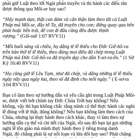
phải giữ Luật theo lời Ngài phán truyền và thi hành các điều răn
được thông qua Môi-se hay sao?
“Hãy mạnh dạn, thật can đảm và cẩn thận làm theo tất cả Luật
Pháp mà Môi-se, đầy tớ Ta, đã truyền cho con; đừng quay qua bên
phải hoặc bên trái, để con đi đâu cũng đều được thịnh
vượng.”
(Giô-suê 1:07 RVV11)
“Mỗi buổi sáng và chiều, họ dâng tế lễ thiêu cho Đức Giê-hô-va
trên bàn thờ tế lễ thiêu, theo đúng mọi điều đã chép trong Luật
Pháp mà Đức Giê-hô-va đã truyền dạy cho dân Y-sơ-ra-ên.”
(1 Sử
Ký 16:40 RVV11)
“Họ cũng giữ lễ Lều Tạm, như đã chép, và dâng những tế lễ thiêu
ngày nầy qua ngày kia, theo số đã định cho mỗi ngày.”
( E-sơ-ra
3:04 RVV11)
Bạn có làm theo sự hướng dẫn và yêu cầu ghi trong Luật Pháp Môi-
se, được viết bởi chính tay Đức Chúa Trời hay không? Nếu
không, vậy thì bạn không chắc rằng mình có thể thực hành các nghi
lễ đúng với lẽ thật, đúng không? Nếu bạn không làm theo cách của
Chúa, nhưng lại thực hành theo cách khác, thay vì làm theo sự
hướng dẫn cụ thể và chi tiết của Ngài, rồi sau đó bạn lại gọi những
nghi lễ tôn giáo mà mình thực hành theo ý riêng trong danh
Ngài, đó chẳng phải là sự nổi loạn và lừa dối hay sao? Phải chăng