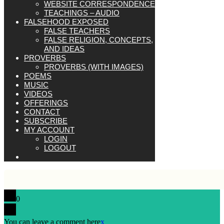
WEBSITE CORRESPONDENCE
TEACHINGS – AUDIO
FALSEHOOD EXPOSED
FALSE TEACHERS
FALSE RELIGION, CONCEPTS,
AND IDEAS
PROVERBS
PROVERBS (WITH IMAGES)
POEMS
MUSIC
VIDEOS
OFFERINGS
CONTACT
SUBSCRIBE
MY ACCOUNT
LOGIN
LOGOUT
0
You can leave a comment here
x