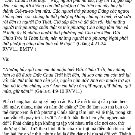
“Đức Chúa Jêsus đáp: “Nầy, người phụ nữ kia, hãy tin Ta, giờ sắp
đến, các ngươi không còn thờ phượng Cha trên núi nầy hay tại
thành Giê-ru-sa-lem nữa. Các ngươi thờ phượng Đấng các ngươi
không biết, còn chúng ta thờ phượng Đấng chúng ta biết, vì sự cứu
rỗi đến từ người Do Thái. Giờ sắp đến và đã đến rồi, khi những
người thờ phượng chân thật sẽ thờ phượng Cha bằng tâm linh và
lẽ thật; ấy là những người thờ phượng mà Cha tìm kiếm. Đức
Chúa Trời là Thần Linh, nên những người thờ phượng Ngài phải
thờ phượng bằng tâm linh và lẽ thật.”
(Giăng 4:21-24
RVV11, EMTV )
Và:
“Nhưng bây giờ anh em đã nhận biết Đức Chúa Trời, hay đúng
hơn là đã được Đức Chúa Trời biết đến, thì sao anh em còn trở lại
với các thứ thần linh hèn yếu, nghèo nàn đó? Anh em muốn trở lại
làm nô lệ cho chúng sao? Anh em hãy còn giữ ngày, giữ tháng, giữ
mùa, giữ năm!”
(Ga-la-ti 4:9-10 RVV11)
Phải chăng bạn đang kỷ niệm các Kỳ Lễ mà không cần phải theo
dõi ngày, tháng, mùa và năm đó chăng? Do đó làm sao mà bạn có
thể được xem là thờ phượng Chúa bằng tâm linh và lẽ thật, trong khi
bạn vẫn cố quay trở lại với “các thứ thần linh hèn yếu, nghèo nàn
đó”? Phải chăng bạn không tụ tập với nhau trên các nơi cao, thờ
phượng Chúa Trời theo hình thức của xác thịt mà điều đó chỉ có thể
làm hài lòng xác thịt, nhưng lại là điều đáng bị rủa sả đối với Thánh