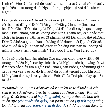
Linh của Đức Chúa Trời đó sao? Làm sao mà quý vị lại có thể quây
quần bên nhau trong danh Ngài, nhưng nghịch lại với điều răn của
Ngài?
Điều gì đã xảy ra với Israel (Y-sơ-ra-ên) khi họ tụ tập với nhau tại
các bàn thờ dâng tế lễ để “tưởng nhớ Đấng Christ” (Chúa của
họ, Đức Chúa Trời của họ, là Đấng đã dẫn họ đi xuyên qua hoang
mạc)? Phải chăng bạn đã không đọc Kinh Thánh hay cân nhắc một
cách cẩn trọng sự việc Israel đã phạm một tội lớn khi họ thờ phượng
Đức Giê-hô-va tại các bàn thờ dâng tế lễ được thiết lập bởi Giê-rô-
bô-am, đó là Kỳ Lễ thay thế được chính ông vua này thụ phong và
nghĩ ra theo ý riêng của mình? (Hãy đọc 1 Các Vua 12:26-33).
Chúa có muốn bạn làm những điều mà bạn chọn theo ý riêng để
tưởng nhớ đến Ngài (sự hy sinh), hay là Ngài muốn bạn vâng lời và
làm theo các điều răn Ngài? Phải chăng bạn không nhớ những gì đã
xảy ra với vua Sau-lơ, đó là người đã bị mất vương quốc khi ông
không làm theo sự hướng dẫn của Đức Chúa Trời phán dạy qua Sa-
mu-ên?
“Sa-mu-ên nói: Đức Giê-hô-va có vui thích về tế lễ thiêu và các
sinh tế so với sự vâng theo tiếng phán của Ngài chăng? Kìa, sự
vâng lời tốt hơn sinh tế
[sự dâng hiến]
, sự nghe theo tốt hơn mỡ
chiên đực
[công việc tôn giáo]
. Sự phản nghịch
[sự nổi loạn]
đáng
tội như tà thuật
[bói toán, mê tín dị đoan]
, sự ương ngạnh đáng tội