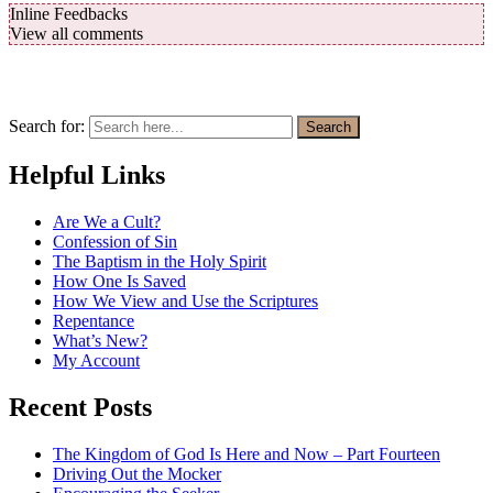
Inline Feedbacks
View all comments
Search for:
Search
Helpful Links
Are We a Cult?
Confession of Sin
The Baptism in the Holy Spirit
How One Is Saved
How We View and Use the Scriptures
Repentance
What’s New?
My Account
Recent Posts
The Kingdom of God Is Here and Now – Part Fourteen
Driving Out the Mocker