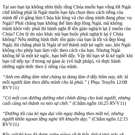
Tại sao bạn lại không nhìn thấy rằng Chúa muốn bạn vâng lời Ngài
chứ không phải là Ngài muốn bạn lựa chọn theo cách riêng của
mình để cố gắng làm Chúa hài lòng và cho rằng mình đang phục vụ
Ngài? Phải chăng bạn không thể làm đẹp lòng Ngài, mà không
tránh khỏi việc phải thi hành nghi lễ tôn giáo nghịch lại ý muốn của
Chúa? Còn lý do nào khác mà bạn buộc phải nghịch lại ý Chúa
không? Nếu những hình thức tôn giáo của bạn là tốt và đẹp lòng
Ngài, thì chẳng phải là Ngài sẽ trở thành một kẻ ngốc sao, khi Ngài
không cho phép bạn làm việc theo cách của bạn. Nhưng Ngài
không hề là một kẻ ngốc, bạn biết đấy. Vậy thì bạn sẽ là kẻ ngốc khi
bạn cứ tiếp tục ở trong sự gian ác (vô luật pháp), và thực hành
những nghi thức theo ý riêng của mình.
“Anh em đừng làm như chúng ta đang làm ở đây hôm nay, tức là
mỗi người làm theo điều mình cho là phải.”
( Phục Truyền 12:08
RVV11)
“Có một con đường dường như chính đáng cho loài người, nhưng
cuối cùng nó thành ra nẻo sự chết.”
(Châm ngôn 16:25 RVV11)
“Đường lối của kẻ ngu dại vốn ngay thẳng theo mắt nó, nhưng
người khôn ngoan lắng nghe lời khuyên dạy.”
(Châm ngôn 12:15
RVV11)
Bây giờ thì bạn đã được nghe giảng về lẽ thật, thờ ơ phó mặc sẽ