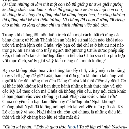
(3) Còn những ai làm thịt một con bò thì giống như kẻ giết người;
kẻ dâng chiên con làm sinh tế thì giống như kẻ bẻ cổ một con chó;
kẻ dâng tế lễ chay thì giống như kẻ dâng huyết heo; kẻ xông hương
thì giống như kẻ thờ thần tượng. Vì chúng đã chọn đường lối riêng
cho mình, và lòng chúng chỉ ưa thích những việc ghê tởm.
Trong khi chúng tôi luôn luôn trích dẫn một cách thật rõ ràng các
bằng chứng từ Kinh Thánh lên án bất kỳ sự sai lệch nào khỏi giao
ước và mệnh lệnh của Chúa, vậy bạn có thể chỉ ra ở bất cứ nơi nào
trong Kinh Thánh cho thấy người thờ phượng Chúa được phép sắp
xếp, chỉnh sửa lại các hướng dẫn chi tiết của Chúa sao cho phù hợp
với mục đích, sự lý giải và ý kiến riêng của mình không?
Bạn sẽ không phân bua với chúng tôi đấy chứ, với ý niệm cho rằng
thay vì cố gắng để giữ Luật, bạn chỉ đơn giản là nhóm lại cùng với
người khác để tưởng nhớ đến Đấng Christ khi thời điểm ấy đến? Có
gì khác biệt không khi bạn thực hành những hình thức này và giữ
các Kỳ Lễ theo cách mà Chúa đã không yêu cầu, hay nói cách khác
là bạn phạm vào việc chống lại Luật Pháp của Đức Chúa Trời?
Chúa có yêu cầu bạn làm điều này để tưởng nhớ Ngài không?
Chẳng phải Ngài đã không nói nghịch lại với việc tuân giữ các Kỳ
Lễ của quý vị sao, Ngài thậm chí còn gọi chúng là những điều lỗi
thời và cũ kỹ chẳng bao lâu sẽ tiêu mất đi?
“Chúa lại phán: “Đây là giao ước
[mới]
Ta sẽ lập với nhà Y-sơ-ra-