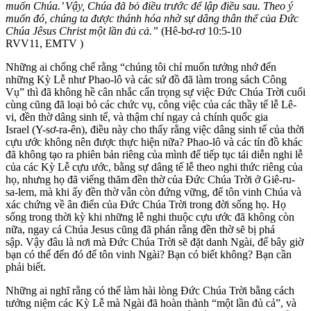
muốn Chúa.’ Vậy, Chúa đã bỏ điều trước để lập điều sau. Theo ý
muốn đó, chúng ta được thánh hóa nhờ sự dâng thân thể của Đức
Chúa Jêsus Christ một lần đủ cả.”
(Hê-bơ-rơ 10:5-10
RVV11, EMTV )
Những ai chống chế rằng “chúng tôi chỉ muốn tưởng nhớ đến
những Kỳ Lễ như Phao-lô và các sứ đồ đã làm trong sách Công
Vụ” thì đã không hề cân nhắc cẩn trọng sự việc Đức Chúa Trời cuối
cùng cũng đã loại bỏ các chức vụ, công việc của các thầy tế lễ Lê-
vi, đền thờ dâng sinh tế, và thậm chí ngay cả chính quốc gia
Israel (Y-sơ-ra-ên), điều này cho thấy rằng việc dâng sinh tế của thời
cựu ước không nên được thực hiện nữa? Phao-lô và các tín đồ khác
đã không tạo ra phiên bản riêng của mình để tiếp tục tái diễn nghi lễ
của các Kỳ Lễ cựu ước, bằng sự dâng tế lễ theo nghi thức riêng của
họ, nhưng họ đã viếng thăm đền thờ của Đức Chúa Trời ở Giê-ru-
sa-lem, mà khi ấy đền thờ vẫn còn đứng vững, để tôn vinh Chúa và
xác chứng về ân điển của Đức Chúa Trời trong đời sống họ. Họ
sống trong thời kỳ khi những lễ nghi thuộc cựu ước đã không còn
nữa, ngay cả Chúa Jesus cũng đã phán rằng đền thờ sẽ bị phá
sập. Vậy đâu là nơi mà Đức Chúa Trời sẽ đặt danh Ngài, để bây giờ
bạn có thể đến đó để tôn vinh Ngài? Bạn có biết không? Bạn cần
phải biết.
Những ai nghĩ rằng có thể làm hài lòng Đức Chúa Trời bằng cách
tưởng niệm các Kỳ Lễ mà Ngài đã hoàn thành “một lần đủ cả”, và