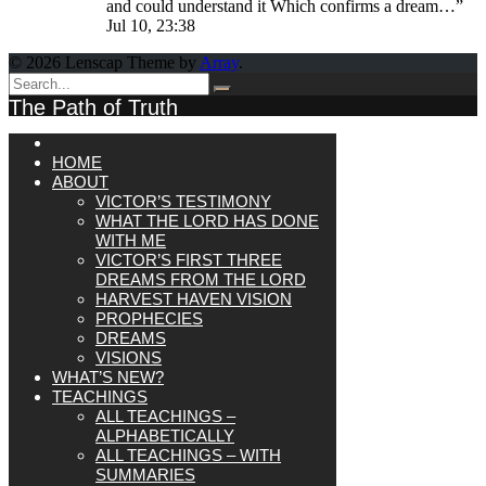
and could understand it Which confirms a dream…
”
Jul 10, 23:38
© 2026 Lenscap Theme by
Array
.
The Path of Truth
HOME
ABOUT
VICTOR’S TESTIMONY
WHAT THE LORD HAS DONE
WITH ME
VICTOR’S FIRST THREE
DREAMS FROM THE LORD
HARVEST HAVEN VISION
PROPHECIES
DREAMS
VISIONS
WHAT’S NEW?
TEACHINGS
ALL TEACHINGS –
ALPHABETICALLY
ALL TEACHINGS – WITH
SUMMARIES