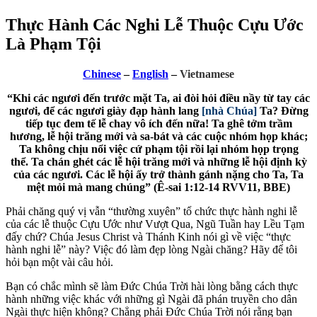
Thực Hành Các Nghi Lễ Thuộc Cựu Ước
Là Phạm Tội
Chinese
–
English
–
Vietnamese
“Khi các ngươi đến trước mặt Ta, ai đòi hỏi điều nầy từ tay các
ngươi, để các ngươi giày đạp hành lang
[nhà Chúa]
Ta? Đừng
tiếp tục đem tế lễ chay vô ích đến nữa! Ta ghê tởm trầm
hương, lễ hội trăng mới và sa-bát và các cuộc nhóm họp khác;
Ta không chịu nổi việc cứ phạm tội rồi lại nhóm họp trọng
thể. Ta chán ghét các lễ hội trăng mới và những lễ hội định kỳ
của các ngươi. Các lễ hội ấy trở thành gánh nặng cho Ta, Ta
mệt mỏi mà mang chúng” (Ê-sai 1:12-14 RVV11, BBE)
Phải chăng quý vị vẫn “thường xuyên” tổ chức thực hành nghi lễ
của các lễ thuộc Cựu Ước như Vượt Qua, Ngũ Tuần hay Lều Tạm
đấy chứ? Chúa Jesus Christ và Thánh Kinh nói gì về việc “thực
hành nghi lễ” này? Việc đó làm đẹp lòng Ngài chăng? Hãy để tôi
hỏi bạn một vài câu hỏi.
Bạn có chắc mình sẽ làm Đức Chúa Trời hài lòng bằng cách thực
hành những việc khác với những gì Ngài đã phán truyền cho dân
Ngài thực hiện không? Chẳng phải Đức Chúa Trời nói rằng bạn