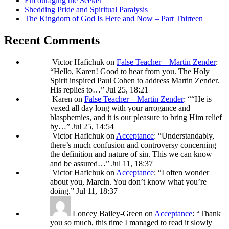
Encouraging the Seeker
Shedding Pride and Spiritual Paralysis
The Kingdom of God Is Here and Now – Part Thirteen
Recent Comments
Victor Hafichuk
on
False Teacher – Martin Zender
:
“
Hello, Karen! Good to hear from you. The Holy
Spirit inspired Paul Cohen to address Martin Zender.
His replies to…
”
Jul 25, 18:21
Karen
on
False Teacher – Martin Zender
: “
“He is
vexed all day long with your arrogance and
blasphemies, and it is our pleasure to bring Him relief
by…
”
Jul 25, 14:54
Victor Hafichuk
on
Acceptance
: “
Understandably,
there’s much confusion and controversy concerning
the definition and nature of sin. This we can know
and be assured…
”
Jul 11, 18:37
Victor Hafichuk
on
Acceptance
: “
I often wonder
about you, Marcin. You don’t know what you’re
doing.
”
Jul 11, 18:37
Loncey Bailey-Green
on
Acceptance
: “
Thank
you so much, this time I managed to read it slowly