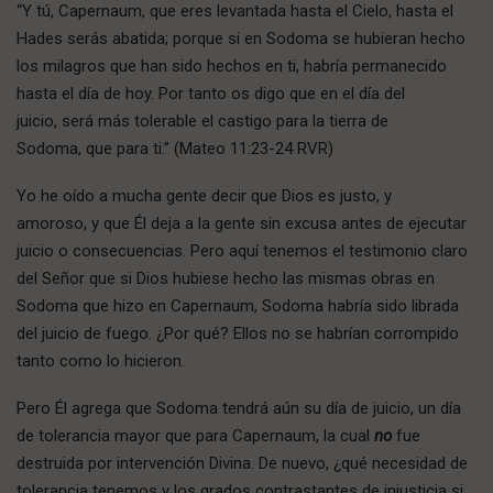
“Y tú, Capernaum, que eres levantada hasta el Cielo, hasta el
Hades serás abatida; porque si en Sodoma se hubieran hecho
los milagros que han sido hechos en ti, habría permanecido
hasta el día de hoy. Por tanto os digo que en el día del
juicio, será más tolerable el castigo para la tierra de
Sodoma, que para ti.” (Mateo 11:23-24 RVR)
Yo he oído a mucha gente decir que Dios es justo, y
amoroso, y que Él deja a la gente sin excusa antes de ejecutar
juicio o consecuencias. Pero aquí tenemos el testimonio claro
del Señor que si Dios hubiese hecho las mismas obras en
Sodoma que hizo en Capernaum, Sodoma habría sido librada
del juicio de fuego. ¿Por qué? Ellos no se habrían corrompido
tanto como lo hicieron.
Pero Él agrega que Sodoma tendrá aún su día de juicio, un día
de tolerancia mayor que para Capernaum, la cual
no
fue
destruida por intervención Divina. De nuevo, ¿qué necesidad de
tolerancia tenemos y los grados contrastantes de injusticia si