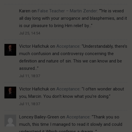
Karen
on
False Teacher – Martin Zender
: “
“He is vexed
all day long with your arrogance and blasphemies, and it
is our pleasure to bring Him relief by…
”
Jul 25, 14:54
Victor Hafichuk
on
Acceptance
: “
Understandably, there’s
much confusion and controversy concerning the
definition and nature of sin. This we can know and be
assured…
”
Jul 11, 18:37
Victor Hafichuk
on
Acceptance
: “
I often wonder about
you, Marcin. You don’t know what you’re doing.
”
Jul 11, 18:37
Loncey Bailey-Green
on
Acceptance
: “
Thank you so
much, this time I managed to read it slowly and could
understand it Which confirms a dream…
”