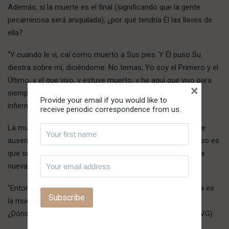
Además, si la muerte es el final (significando que la gente
pecaminosa será aniquilada), ¿por qué tendría Él las llaves de
ella?
“Y cuando le vi, caí como muerto a Sus pies. Y Él puso Su
diestra sobre mí, diciéndome: No temas; Yo soy el Primero y el
Último; y el que vivo, y estuve muerto; y he aquí que vivo para
×
siempre, amén. Y tengo las llaves de la muerte y del
Provide your email if you would like to
infierno.” (Apocalipsis 1:17-18 RVG)
receive periodic correspondence from us.
La muerte es la ausencia de Dios – y Dios es Vida. Él no se
ausenta para siempre.
¡Él es…LA RESURRECCIÓN!
De eso es
que se trata Su obra en la cruz y la resurrección a una vida
nueva e imperecedera.
“Entonces se cumplirá la palabra que está escrita: ‘Sorbida es
la muerte en victoria. ¿Dónde está, oh muerte, tu aguijón?
¿Dónde, oh sepulcro, tu victoria?’” (1 Corintios 15:54-55 RVG)