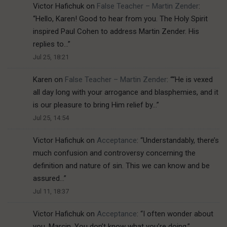
Victor Hafichuk
on
False Teacher – Martin Zender
:
“
Hello, Karen! Good to hear from you. The Holy Spirit
inspired Paul Cohen to address Martin Zender. His
replies to…
”
Jul 25, 18:21
Karen
on
False Teacher – Martin Zender
: “
“He is vexed
all day long with your arrogance and blasphemies, and it
is our pleasure to bring Him relief by…
”
Jul 25, 14:54
Victor Hafichuk
on
Acceptance
: “
Understandably, there’s
much confusion and controversy concerning the
definition and nature of sin. This we can know and be
assured…
”
Jul 11, 18:37
Victor Hafichuk
on
Acceptance
: “
I often wonder about
you, Marcin. You don’t know what you’re doing.
”