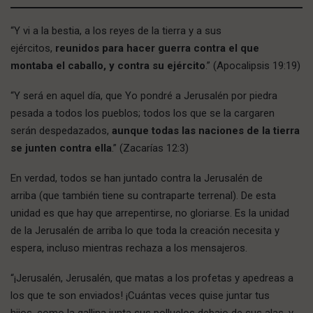
“Y vi a la bestia, a los reyes de la tierra y a sus
ejércitos,
reunidos para hacer guerra contra el que
montaba el caballo, y contra su ejército
.” (Apocalipsis 19:19)
“Y será en aquel día, que Yo pondré a Jerusalén por piedra
pesada a todos los pueblos; todos los que se la cargaren
serán despedazados,
aunque todas las naciones de la tierra
se junten contra ella
.” (Zacarías 12:3)
En verdad, todos se han juntado contra la Jerusalén de
arriba (que también tiene su contraparte terrenal). De esta
unidad es que hay que arrepentirse, no gloriarse. Es la unidad
de la Jerusalén de arriba lo que toda la creación necesita y
espera, incluso mientras rechaza a los mensajeros.
“¡Jerusalén, Jerusalén, que matas a los profetas y apedreas a
los que te son enviados! ¡Cuántas veces quise juntar tus
hijos, como la gallina junta sus polluelos debajo de sus alas, y