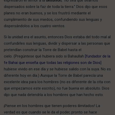
expresaron el temor a la
desunión
, “no sea que seamos
dispersados sobre la faz de toda la tierra.” Dios dijo que esos
planes no eran buenos, y se los frustró mediante el
cumplimiento de sus miedos, confundiendo sus lenguas y
dispersándolos a los cuatro vientos.
Si la unidad era el asunto, entonces Dios estaba del todo mal al
confundirles sus lenguas, dividir y dispersar a las personas que
pretendían construir la Torre de Babel hasta el
cielo. (Pregúntese qué hubiera sido si Bahaullah
[fundador de la
fe Bahai que enseña que todas las religiones son de Dios]
hubiese vivido en ese día y se hubiese salido con la suya. No es
diferente hoy en día.) Aunque la Torre de Babel parecía una
excelente idea para los hombres (no es diferente de la cita con
que empezamos este escrito), no fue buena en absoluto. Dios
dijo que nada detendría a los hombres que han hecho esto.
¡Piense en los hombres que tienen poderes ilimitados! La
verdad es que cuando se le da el poder, pronto se hace