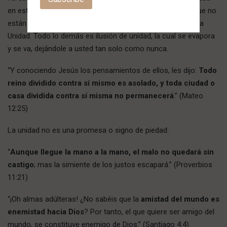
en este asunto. Estamos a favor o en contra de Él. Los que no
están con Él,
desparraman
. Él es la Mayoría de Uno. Él es la
Unidad. Todo lo demás es ilusión de unidad, la cual se evapora
y se va, dejándole a usted tan solo como nunca.
“Y conociendo Jesús los pensamientos de ellos, les dijo:
Todo
reino dividido contra sí mismo es asolado, y toda ciudad o
casa dividida contra sí misma no permanecerá
.” (Mateo
12:25)
La unidad no es una promesa o signo de piedad:
“
Aunque llegue la mano a la mano, el malo no quedará sin
castigo
; mas la simiente de los justos escapará.” (Proverbios
11:21)
“¡Oh almas adúlteras! ¿No sabéis que la
amistad del mundo es
enemistad hacia Dios
? Por tanto, el que quiere ser amigo del
mundo, se constituye enemigo de Dios.” (Santiago 4:4)