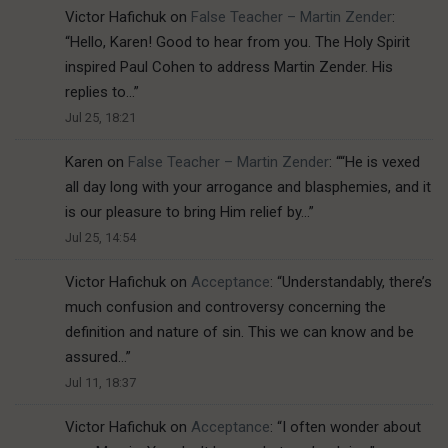
Victor Hafichuk
on
False Teacher – Martin Zender
:
“
Hello, Karen! Good to hear from you. The Holy Spirit
inspired Paul Cohen to address Martin Zender. His
replies to…
”
Jul 25, 18:21
Karen
on
False Teacher – Martin Zender
: “
“He is vexed
all day long with your arrogance and blasphemies, and it
is our pleasure to bring Him relief by…
”
Jul 25, 14:54
Victor Hafichuk
on
Acceptance
: “
Understandably, there’s
much confusion and controversy concerning the
definition and nature of sin. This we can know and be
assured…
”
Jul 11, 18:37
Victor Hafichuk
on
Acceptance
: “
I often wonder about