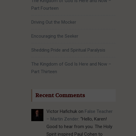
The Kingdom of God Is Here and Now –
Part Fourteen
Driving Out the Mocker
Encouraging the Seeker
Shedding Pride and Spiritual Paralysis
The Kingdom of God Is Here and Now –
Part Thirteen
Recent Comments
Victor Hafichuk
on
False Teacher
– Martin Zender
: “
Hello, Karen!
Good to hear from you. The Holy
Spirit inspired Paul Cohen to