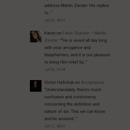
address Martin Zender. His replies
to…
”
Jul 25, 18:21
Karen
on
False Teacher – Martin
Zender
: “
“He is vexed all day long
with your arrogance and
blasphemies, and it is our pleasure
to bring Him relief by…
”
Jul 25, 14:54
Victor Hafichuk
on
Acceptance
:
“
Understandably, there’s much
confusion and controversy
concerning the definition and
nature of sin. This we can know
and be assured…
”
Jul 11, 18:37