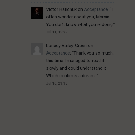
Victor Hafichuk
on
Acceptance
: “
I
often wonder about you, Marcin.
You don’t know what you’re doing.
”
Jul 11, 18:37
Loncey Bailey-Green
on
Acceptance
: “
Thank you so much,
this time I managed to read it
slowly and could understand it
Which confirms a dream…
”
Jul 10, 23:38