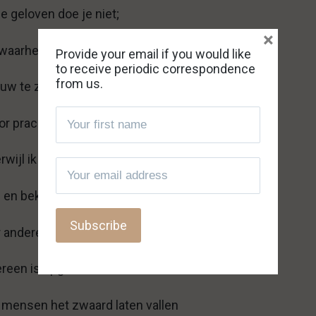
e geloven doe je niet;
×
waarheid zochten jullie niet.
Provide your email if you would like
to receive periodic correspondence
from us.
ouw te zijn aan deze kwaadaardige wereld,
or prachtige en koninklijke gewaden.
rwijl ik door heilige steegjes wordt geleid;
en en beklim de hoogten naar grotere opbrengsten.
or anderen die gaan komen
iedereen is opgenomen in de som.
le mensen het zwaard laten vallen