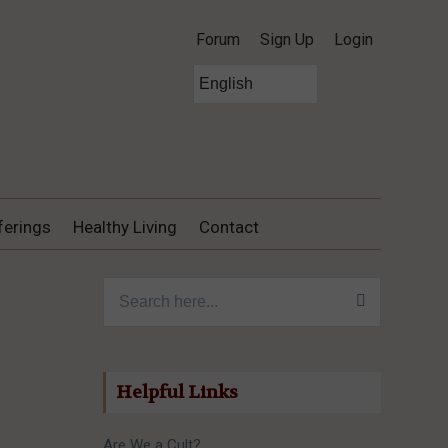
Forum
Sign Up
Login
ferings
Healthy Living
Contact
Search for:
Helpful Links
Are We a Cult?