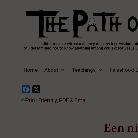
THE PATH OF TRUTH
“IF ANYONE DESIRES TO COME AFTER
Home
About
Teachings
Falsehood 
ME, LET HIM DENY HIMSELF, TAKE UP
HIS CROSS, AND FOLLOW ME" (LUKE
9:23).
Facebook
X
Een ni