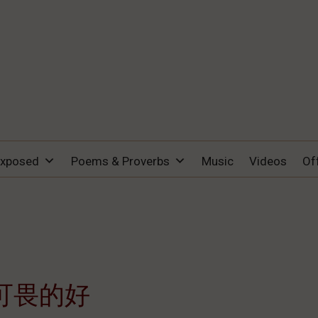
Exposed
Poems & Proverbs
Music
Videos
Of
可畏的好