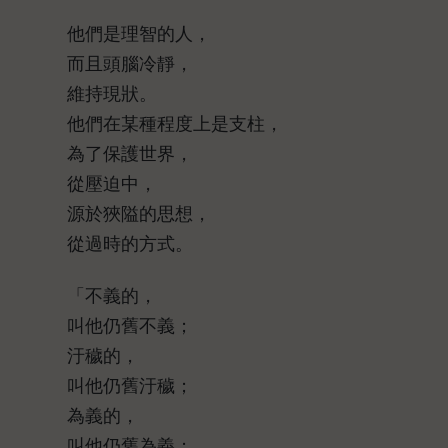
他們是理智的人，
而且頭腦冷靜，
維持現狀。
他們在某種程度上是支柱，
為了保護世界，
從壓迫中，
源於狹隘的思想，
從過時的方式。
「不義的，
叫他仍舊不義；
汙穢的，
叫他仍舊汙穢；
為義的，
叫他仍舊為義；