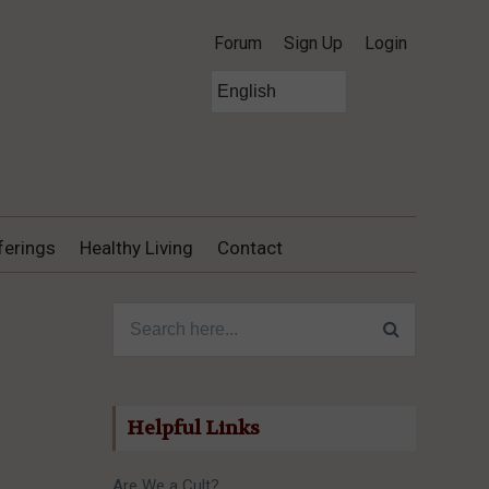
Forum
Sign Up
Login
ferings
Healthy Living
Contact
Search for:
Helpful Links
Are We a Cult?