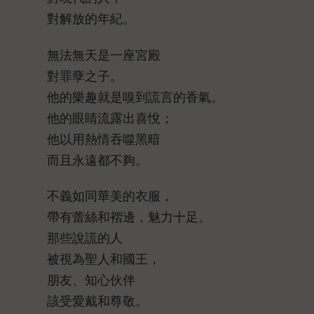
對解放的年紀。
無法無天是一座宮殿
對罪孽之子。
他的樂趣就是嗅到謊言的香氣。
他的眼睛流露出喜悅；
他以用熱情吞噬黑暗
而且永遠都不夠。
不義如同華美的衣服，
帶有蕾絲和褶邊，魅力十足。
那些說謊的人
被視為聖人和國王，
朋友、知心伙伴
該受愛戴和尊敬。