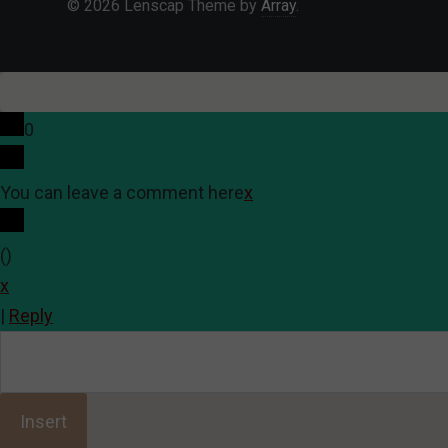
© 2026 Lenscap Theme by
Array
.
0
You can leave a comment here
x
(
)
x
|
Reply
Insert