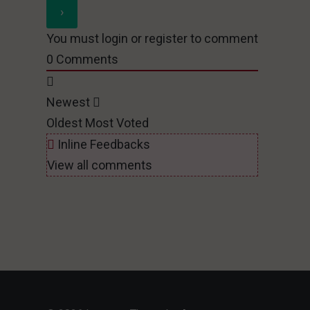
You must login or register to comment
0
Comments
Newest
Oldest
Most Voted
Inline Feedbacks
View all comments