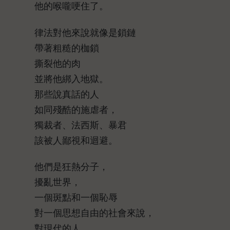
他的喉嚨哽住了。
律法對他來說就像是鎖鏈
帶著粗糙的枷鎖
撕裂他的肉
並將他綁入地獄。
那些說真話的人
如同殘酷的施虐者，
獨裁者、法西斯、暴君
該被人鄙視和迴避。
他們是狂熱分子，
擾亂世界，
一個斑點和一個恥辱
對一個思想自由的社會來說，
對現代的人，