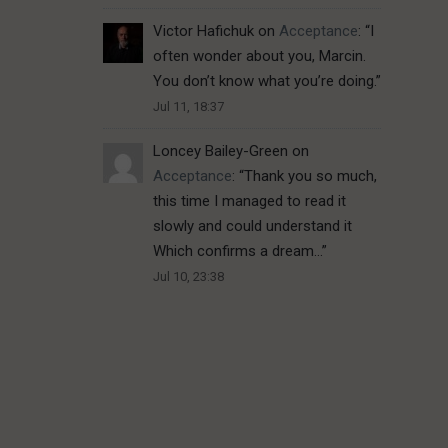
Victor Hafichuk
on
Acceptance
: “
I
often wonder about you, Marcin.
You don’t know what you’re doing.
”
Jul 11, 18:37
Loncey Bailey-Green
on
Acceptance
: “
Thank you so much,
this time I managed to read it
slowly and could understand it
Which confirms a dream…
”
Jul 10, 23:38