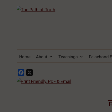
THE PATH OF TRUTH
“IF ANYONE DESIRES TO COME AFTER
Home
About
Teachings
Falsehood 
ME, LET HIM DENY HIMSELF, TAKE UP
HIS CROSS, AND FOLLOW ME" (LUKE
9:23).
Facebook
X