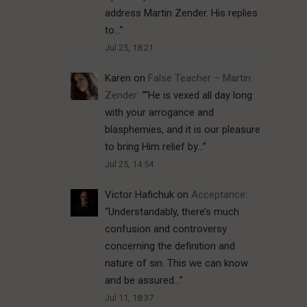
address Martin Zender. His replies
to…
”
Jul 25, 18:21
Karen
on
False Teacher – Martin
Zender
: “
“He is vexed all day long
with your arrogance and
blasphemies, and it is our pleasure
to bring Him relief by…
”
Jul 25, 14:54
Victor Hafichuk
on
Acceptance
:
“
Understandably, there’s much
confusion and controversy
concerning the definition and
nature of sin. This we can know
and be assured…
”
Jul 11, 18:37