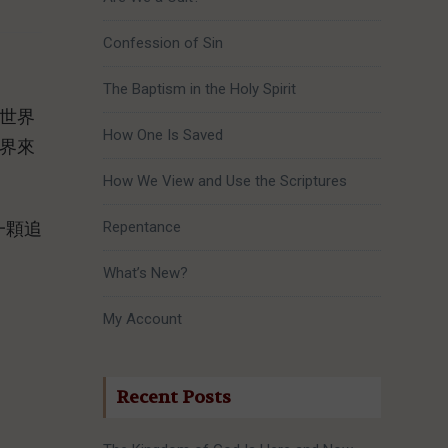
Confession of Sin
The Baptism in the Holy Spirit
世界
How One Is Saved
界來
How We View and Use the Scriptures
一顆追
Repentance
What’s New?
My Account
Recent Posts