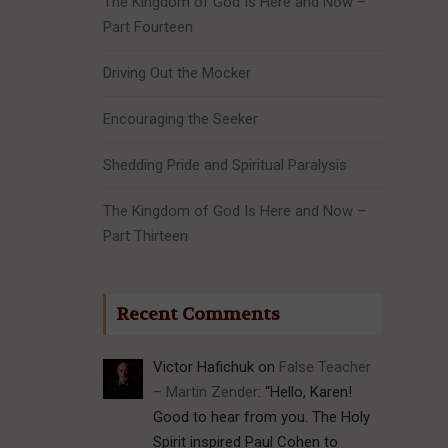
The Kingdom of God Is Here and Now –
Part Fourteen
Driving Out the Mocker
Encouraging the Seeker
Shedding Pride and Spiritual Paralysis
The Kingdom of God Is Here and Now –
Part Thirteen
Recent Comments
Victor Hafichuk
on
False Teacher
– Martin Zender
: “
Hello, Karen!
Good to hear from you. The Holy
Spirit inspired Paul Cohen to