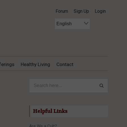
Forum
Sign Up
Login
ferings
Healthy Living
Contact
Search for:
Helpful Links
Are We a Cult?