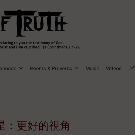
Exposed
Poems & Proverbs
Music
Videos
Of
星：更好的視角