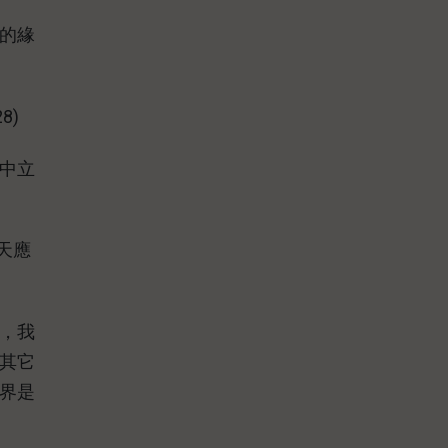
先的緣
8)
中立
天應
地，我
其它
界是