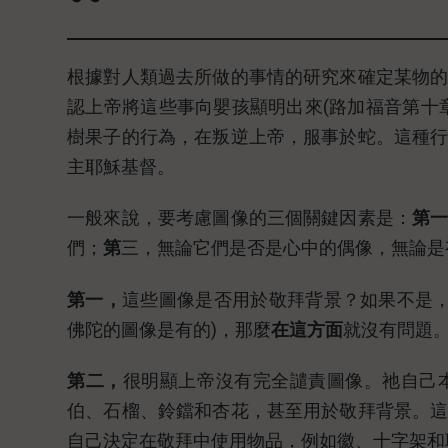
根據對人類過去所做的事情的研究來確定某物
認上帝將這些事向嬰孩顯明出來(路加福音第十
樹果子的行為，在叛逆上帝，服事於蛇。這種
主耶穌基督。
一般來說，要考慮圖像的三個關鍵因素是：
第
們；
第
三，無論它們是否是心中的偶像，無論是
第一，
這些圖像是否用於敬拜背景？如果不是，
佛陀的圖像是有的)，那麼
在這方面
就沒有問題
第二，
很明顯上帝沒有完全譴責圖像。祂自己
伯、石榴、鈴鐺和杏花，甚至用於敬拜背景。
自己決定在敬拜中使用物品，例如徽、十字架和