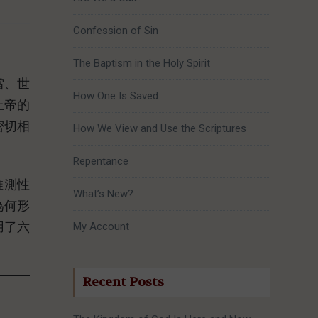
Confession of Sin
The Baptism in the Holy Spirit
當、世
How One Is Saved
上帝的
密切相
How We View and Use the Scriptures
Repentance
推測性
What’s New?
為何形
用了六
My Account
Recent Posts