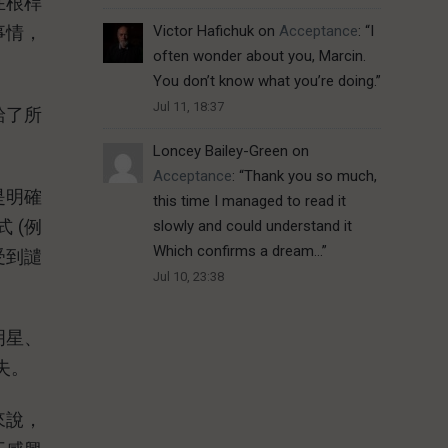
在根桿
Victor Hafichuk
on
Acceptance
: “
I
事情，
often wonder about you, Marcin.
You don’t know what you’re doing.
”
Jul 11, 18:37
給了所
Loncey Bailey-Green
on
Acceptance
: “
Thank you so much,
是明確
this time I managed to read it
 (例
slowly and could understand it
Which confirms a dream…
”
受到譴
Jul 10, 23:38
明星、
失。
來說，