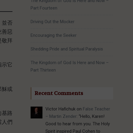
The Kingdom of God Is Here and Now –
Part Fourteen
Driving Out the Mocker
，並否
吃善惡
Encouraging the Seeker
是敬拜
Shedding Pride and Spiritual Paralysis
The Kingdom of God Is Here and Now –
指示它
Part Thirteen
耶穌或
Recent Comments
Victor Hafichuk
on
False Teacher
的基路
– Martin Zender
: “
Hello, Karen!
當人們
Good to hear from you. The Holy
Spirit inspired Paul Cohen to