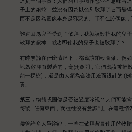
這是一個事實：人們利用事物作惡並不意味著
子上的銅蛇，並沒有因為以色列敬拜了它而變
而不是因為圖像本身是邪惡的。罪不在於偶像，
難道因為兒子受到了敬拜，我就該毀掉我的兒
敬拜的假神，或者即使我的兒子也被敬拜了？
有時無論在什麼情況下，都應該銷毀圖像。例
地為敬拜而製造的，毫無疑問，它們應該被摧毀
如一棵樹)，還是由人類為合法用途而設計的 (
責。
第三，
物體或圖像是否被過度珍視？人們可能
符號…任何東西，而往往沒有意識到。在這種情
儘管許多人爭辯說，一些在敬拜背景使用的物