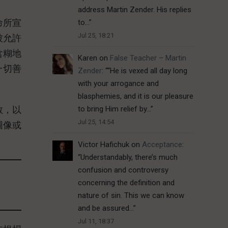
address Martin Zender. His replies
命所宣
to…
”
Jul 25, 18:21
被允許
含糊地
Karen
on
False Teacher – Martin
一切善
Zender
: “
“He is vexed all day long
with your arrogance and
blasphemies, and it is our pleasure
to bring Him relief by…
”
教，以
Jul 25, 14:54
圖像或
Victor Hafichuk
on
Acceptance
:
“
Understandably, there’s much
confusion and controversy
concerning the definition and
nature of sin. This we can know
and be assured…
”
Jul 11, 18:37