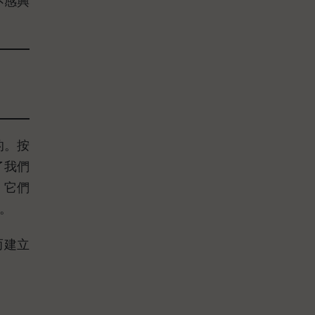
不感興
的。按
了我們
，它們
。
而建立