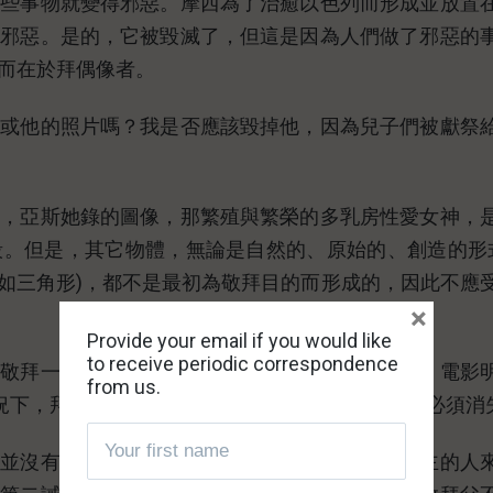
這些事物就變得邪惡。摩西為了治癒以色列而形成並放置
得邪惡。是的，它被毀滅了，但這是因為人們做了邪惡的
而在於拜偶像者。
子或他的照片嗎？我是否應該毀掉他，因為兒子們被獻祭
如，亞斯她錄的圖像，那繁殖與繁榮的多乳房性愛女神，
。但是，其它物體，無論是自然的、原始的、創造的形式
例如三角形)，都不是最初為敬拜目的而形成的，因此不應
×
Provide your email if you would like
to receive periodic correspondence
會敬拜一件藝術品、汽車、珠寶、古董家具、圖像、電影
from us.
況下，拜偶像必須永遠消失，有時拜偶像和偶像都必須消
體並沒有被敬拜，毫無疑問，對於那些愛主並理解主的人