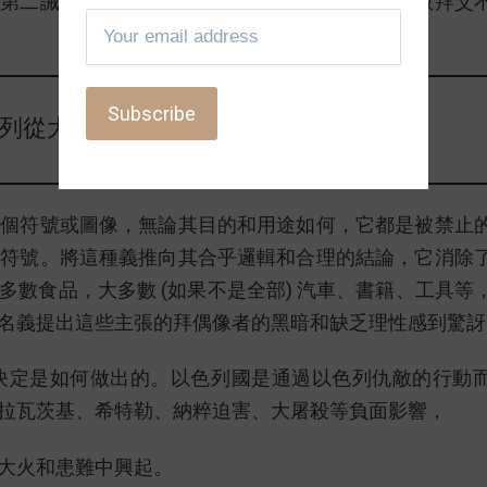
據第二誡命。那些持不同意見的人對按真理在靈裡敬拜父
列從大火和患難中興起。
某個符號或圖像，無論其目的和用途如何，它都是被禁止
或符號。將這種義推向其合乎邏輯和合理的結論，它消除
數食品，大多數 (如果不是全部) 汽車、書籍、工具等
名義提出這些主張的拜偶像者的黑暗和缺乏理性感到驚訝
決定是如何做出的。以色列國是通過以色列仇敵的行動
拉瓦茨基、希特勒、納粹迫害、大屠殺等負面影響，
大火和患難中興起。