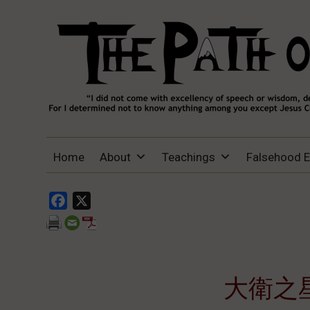
THE PATH OF TRUTH
“IF ANYONE DESIRES TO COME AFTER
Home
About
Teachings
Falsehood 
ME, LET HIM DENY HIMSELF, TAKE UP
HIS CROSS, AND FOLLOW ME" (LUKE
9:23).
Facebook
X
大衛之