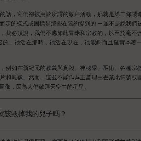
是的話，它們卻被用於所謂的敬拜活動，那就是第二條誡
而定的樣式或圖標是那些在舊約提到的 — 並不是說我們
是，我必須說，我們不應如此冒昧和宗教的，以至於毫不
它的。祂活在那時，祂活在現在，祂能夠而且確實本著
用，例如在新紀元的教義與實踐、神秘學、巫術、各種宗
圖片和雕像。然而，這並不能作為正當理由丟棄此符號或
圖像，因為人們敬拜天空中的星星。
就該毀掉我的兒子嗎？