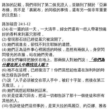
路加的記載，我們得到了第二個見證人，並聽到了關於「亞麻
布條」而不是「裹屍布」的同樣的事情，還有另一個非常重要
的注意點：
路加福音 24:1-12
(24) 在一週的頭一天，一大清早，婦女們還有一些人帶著預備
好的香料來到墓穴那裡，
(2) 發現那石頭已經從墓穴被滾開了。
(3) 她們就進去，卻找不到主耶穌的遺體。
(4) 她們正為這件事心裡困惑的時候，忽然有兩個人，身穿閃
閃發光的衣服，站在她們旁邊。
(5) 婦女們嚇得把臉伏在地上。那兩個人對她們說：
「你們為
什麼在死人中尋找活人呢？
(6) 祂不在這裡，已經復活了！你們當想起他還在加利利的時
候怎樣告訴你們，
(7) 說『人子必須被交在罪人手中，被釘十字架，然後在第三
天復活。』」
(8) 她們就想起耶穌的話來。
(9) 於是從墓穴回去，把這一切都告訴了那十一個使徒和所有
其他的人。
(10) 告訴使徒們這些事的，是茉大拉的瑪麗亞、約亞娜、雅各