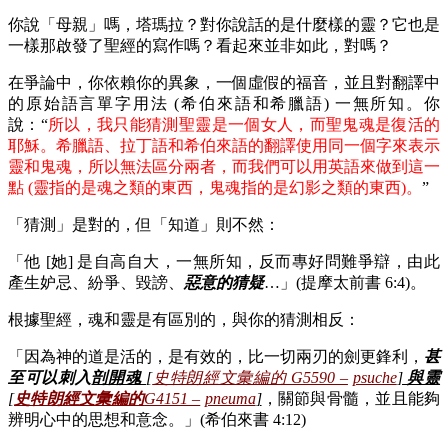
你說「母親」嗎，塔瑪拉？對你說話的是什麼樣的靈？它也是
一樣那啟發了聖經的寫作嗎？看起來並非如此，對嗎？
在爭論中，你依賴你的異象，一個虛假的福音，並且對翻譯中
的原始語言單字用法 (希伯來語和希臘語) 一無所知。你
說：“
所以，我只能猜測聖靈是一個女人，而聖鬼魂是復活的
耶穌。希臘語、拉丁語和希伯來語的翻譯使用同一個字來表示
靈和鬼魂，所以無法區分兩者，而我們可以用英語來做到這一
點 (靈指的是魂之類的東西，鬼魂指的是幻影之類的東西)。
”
「猜測」是對的，但「知道」則不然：
「他 [她] 是自高自大，一無所知，反而專好問難爭辯，由此
產生妒忌、紛爭、毀謗、
惡意的猜疑
…」(提摩太前書 6:4)。
根據聖經，魂和靈是有區別的，與你的猜測相反：
「因為神的道是活的，是有效的，比一切兩刃的劍更鋒利，
甚
至可以刺入
剖開魂
[
史特朗經文彙編的 G5590 –
psuche
]
與靈
[
史特朗經文彙編的
G4151 –
pneuma
]
，關節與骨髓，並且能夠
辨明心中的思想和意念。」(希伯來書 4:12)