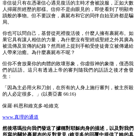
非信徒只有在憑著信心遇見復活的主時才會被說服，正如大數
人掃羅所經歷的那樣。信仰不是由眼見的，即使看到了明顯奇
蹟般的事物。但不要誤會，裹屍布和它的同伴自始至終都是騙
局。
你也可以問自己，基督從死裡復活後，什麼人擁有裹屍布。如
果它具有讓人相信的力量，為什麼沒有聖經或聖經之外其廣為
被流傳及宣傳的紀錄？然而經上提到手帕受使徒膏立被傳遞給
人帶來治癒。為什麼裹屍布不呢？
但你不會放棄你的肉體的敗壞形象，你虛假神的象徵，僅憑我
們的話語。這只有透過上帝的審判隨我們的話語之後才會發
生：
「因為主必用火和刀劍，在所有的人身上施行審判，被主所殺
的人必定很多。」(以賽亞書 66:16)
保羅·科恩和維克多‧哈維克
www.真理的通道
然後塔瑪拉向我們發送了據稱對耶穌肉身的描述，以及對我們
所寫的關於裹屍布的反對意見 (維克多的回覆中提供了她的具