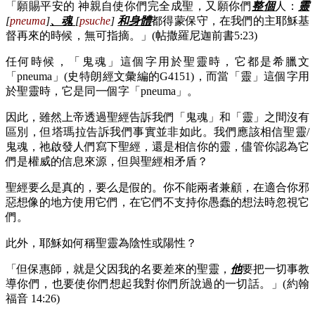
「願賜平安的 神親自使你們完全成聖，又願你們
整個
人：
靈
[
pneuma
]
、魂
[
psuche
]
和身體
都得蒙保守，在我們的主耶穌基
督再來的時候，無可指摘。」(帖撒羅尼迦前書5:23)
任何時候，「鬼魂」這個字用於聖靈時，它都是希臘文
「pneuma」(史特朗經文彙編的G4151)，而當「靈」這個字用
於聖靈時，它是同一個字「pneuma」。
因此，雖然上帝透過聖經告訴我們「鬼魂」和「靈」之間沒有
區別，但塔瑪拉告訴我們事實並非如此。我們應該相信聖靈/
鬼魂，祂啟發人們寫下聖經，還是相信你的靈，儘管你認為它
們是權威的信息來源，但與聖經相矛盾？
聖經要么是真的，要么是假的。你不能兩者兼顧，在適合你邪
惡想像的地方使用它們，在它們不支持你愚蠢的想法時忽視它
們。
此外，耶穌如何稱聖靈為陰性或陽性？
「但保惠師，就是父因我的名要差來的聖靈，
他
要把一切事教
導你們，也要使你們想起我對你們所說過的一切話。」(約翰
福音 14:26)