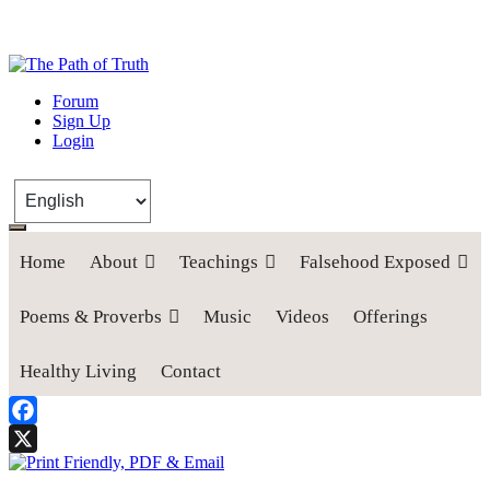
The Path of Truth
Forum
Sign Up
“If anyone desires to come after me, let him deny himself, take up his
Login
cross, and follow me" (Luke 9:23).
Home
About
Teachings
Falsehood Exposed
Poems & Proverbs
Music
Videos
Offerings
Healthy Living
Contact
Facebook
X