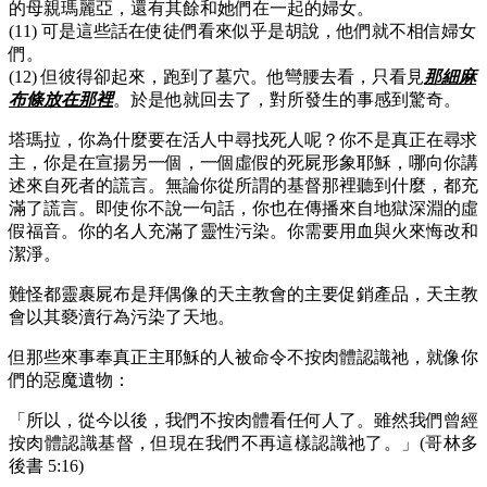
的母親瑪麗亞，還有其餘和她們在一起的婦女。
(11) 可是這些話在使徒們看來似乎是胡說，他們就不相信婦女
們。
(12) 但彼得卻起來，跑到了墓穴。他彎腰去看，只看見
那細麻
布條放在那裡
。於是他就回去了，對所發生的事感到驚奇。
塔瑪拉，你為什麼要在活人中尋找死人呢？你不是真正在尋求
主，你是在宣揚另一個，一個虛假的死屍形象耶穌，哪向你講
述來自死者的謊言。無論你從所謂的基督那裡聽到什麼，都充
滿了謊言。即使你不說一句話，你也在傳播來自地獄深淵的虛
假福音。你的名人充滿了靈性污染。你需要用血與火來悔改和
潔淨。
難怪都靈裹屍布是拜偶像的天主教會的主要促銷產品，天主教
會以其褻瀆行為污染了天地。
但那些來事奉真正主耶穌的人被命令不按肉體認識祂，就像你
們的惡魔遺物：
「所以，從今以後，我們不按肉體看任何人了。雖然我們曾經
按肉體認識基督，但現在我們不再這樣認識祂了。」(哥林多
後書 5:16)