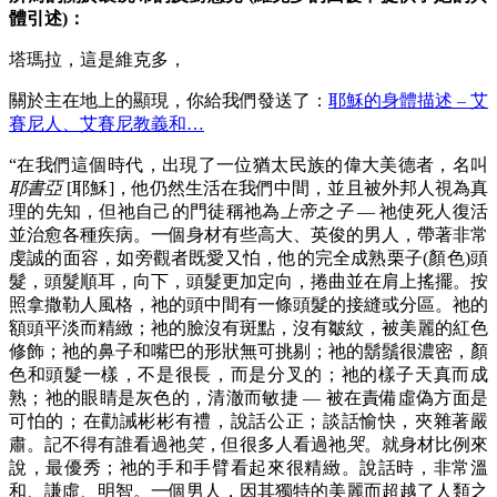
體引述)：
塔瑪拉，這是維克多，
關於主在地上的顯現，你給我們發送了：
耶穌的身體描述 – 艾
賽尼人、艾賽尼教義和…
“在我們這個時代，出現了一位猶太民族的偉大美德者，名叫
耶書亞
[耶穌]，他仍然生活在我們中間，並且被外邦人視為真
理的先知，但祂自己的門徒稱祂為
上帝之子
— 祂使死人復活
並治愈各種疾病。一個身材有些高大、英俊的男人，帶著非常
虔誠的面容，如旁觀者既愛又怕，他的完全成熟栗子(顏色)頭
髮，頭髮順耳，向下，頭髮更加定向，捲曲並在肩上搖擺。按
照拿撒勒人風格，祂的頭中間有一條頭髮的接縫或分區。祂的
額頭平淡而精緻；祂的臉沒有斑點，沒有皺紋，被美麗的紅色
修飾；祂的鼻子和嘴巴的形狀無可挑剔；祂的鬍鬚很濃密，顏
色和頭髮一樣，不是很長，而是分叉的；祂的樣子天真而成
熟；祂的眼睛是灰色的，清澈而敏捷 — 被在責備虛偽方面是
可怕的；在勸誡彬彬有禮，說話公正；談話愉快，夾雜著嚴
肅。記不得有誰看過祂
笑
，但很多人看過祂
哭
。就身材比例來
說，最優秀；祂的手和手臂看起來很精緻。說話時，非常溫
和、謙虛、明智。一個男人，因其獨特的美麗而超越了人類之