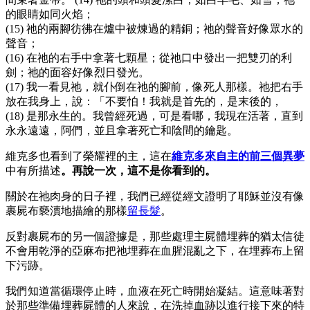
的眼睛如同火焰；
(15) 祂的兩腳彷彿在爐中被煉過的精銅；祂的聲音好像眾水的
聲音；
(16) 在祂的右手中拿著七顆星；從祂口中發出一把雙刃的利
劍；祂的面容好像烈日發光。
(17) 我一看見祂，就仆倒在祂的腳前，像死人那樣。祂把右手
放在我身上，說：「不要怕！我就是首先的，是末後的，
(18) 是那永生的。我曾經死過，可是看哪，我現在活著，直到
永永遠遠，阿們，並且拿著死亡和陰間的鑰匙。
維克多也看到了榮耀裡的主，這在
維克多來自主的前三個異夢
中有所描述
。再說一次，這不是你看到的。
關於在祂肉身的日子裡，我們已經從經文證明了耶穌並沒有像
裹屍布褻瀆地描繪的那樣
留長髮
。
反對裹屍布的另一個證據是，那些處理主屍體埋葬的猶太信徒
不會用乾淨的亞麻布把祂埋葬在血腥混亂之下，在埋葬布上留
下污跡。
我們知道當循環停止時，血液在死亡時開始凝結。這意味著對
於那些準備埋葬屍體的人來說，在洗掉血跡以進行接下來的特