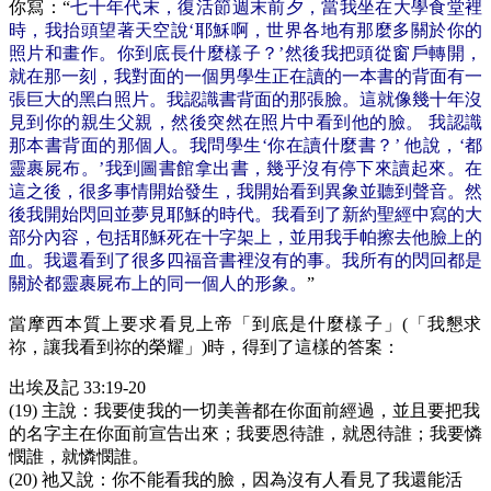
你寫：“
七十年代末，復活節週末前夕，當我坐在大學食堂裡
時，我抬頭望著天空說‘耶穌啊，世界各地有那麼多關於你的
照片和畫作。你到底長什麼樣子？’然後我把頭從窗戶轉開，
就在那一刻，我對面的一個男學生正在讀的一本書的背面有一
張巨大的黑白照片。我認識書背面的那張臉。這就像幾十年沒
見到你的親生父親，然後突然在照片中看到他的臉。 我認識
那本書背面的那個人。我問學生‘你在讀什麼書？’ 他說，‘都
靈裹屍布。’我到圖書館拿出書，幾乎沒有停下來讀起來。在
這之後，很多事情開始發生，我開始看到異象並聽到聲音。然
後我開始閃回並夢見耶穌的時代。我看到了新約聖經中寫的大
部分內容，包括耶穌死在十字架上，並用我手帕擦去他臉上的
血。我還看到了很多四福音書裡沒有的事。我所有的閃回都是
關於都靈裹屍布上的同一個人的形象。
”
當摩西本質上要求看見上帝「到底是什麼樣子」(「我懇求
祢，讓我看到祢的榮耀」)時，得到了這樣的答案：
出埃及記 33:19-20
(19) 主說：我要使我的一切美善都在你面前經過，並且要把我
的名字主在你面前宣告出來；我要恩待誰，就恩待誰；我要憐
憫誰，就憐憫誰。
(20) 祂又說：你不能看我的臉，因為沒有人看見了我還能活