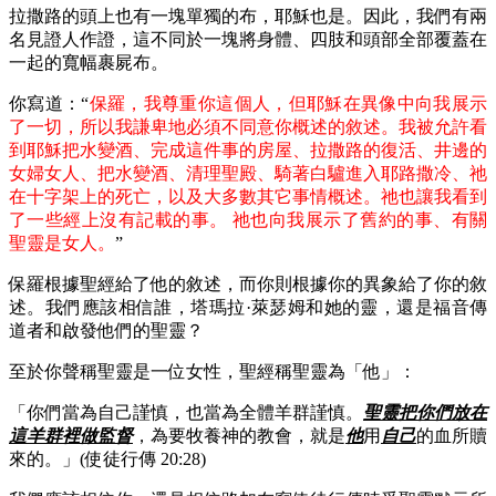
拉撒路的頭上也有一塊單獨的布，耶穌也是。因此，我們有兩
名見證人作證，這不同於一塊將身體、四肢和頭部全部覆蓋在
一起的寬幅裹屍布。
你寫道：“
保羅，我尊重你這個人，但耶穌在異像中向我展示
了一切，所以我謙卑地必須不同意你概述的敘述。我被允許看
到耶穌把水變酒、完成這件事的房屋、拉撒路的復活、井邊的
女婦女人、把水變酒、清理聖殿、騎著白驢進入耶路撒冷、祂
在十字架上的死亡，以及大多數其它事情概述。祂也讓我看到
了一些經上沒有記載的事。 祂也向我展示了舊約的事、有關
聖靈是女人。
”
保羅根據聖經給了他的敘述，而你則根據你的異象給了你的敘
述。我們應該相信誰，塔瑪拉·萊瑟姆和她的靈，還是福音傳
道者和啟發他們的聖靈？
至於你聲稱聖靈是一位女性，聖經稱聖靈為「他」：
「你們當為自己謹慎，也當為全體羊群謹慎。
聖靈把你們放在
這羊群裡做監督
，為要牧養神的教會，就是
他
用
自己
的血所贖
來的。」(使徒行傳 20:28)