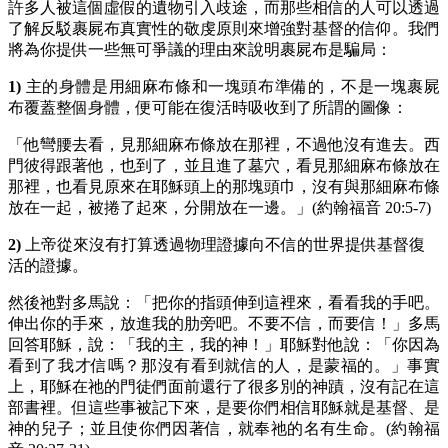
許多人被這個虛假的遺物引入歧途，而那些相信的人可以透過
了解反駁裹屍布真實性的敬虔原則來增強對基督的信仰。我們
將為你提供一些無可爭議的理由來說明裹屍布是騙局：
1)
主的身體是用細麻布條和一塊頭布準備的，不是一塊裹屍
布覆蓋整個身體，便可能在復活時吸收到了所謂的圖像：
「他彎腰去看，見那細麻布條放在那裡，不過他沒有進去。西
門彼得跟著他，也到了，並且進了墓穴，看見那細麻布條放在
那裡，也看見原來在耶穌頭上的那塊頭巾，沒有與那細麻布條
放在一起，被捲了起來，分開放在一邊。」(約翰福音 20:5-7)
2)
上帝從來沒有打算透過物理證據向不信的世界提供基督復
活的證據。
然後祂對多馬說：「把你的指頭伸到這裡來，看看我的手吧。
伸出你的手來，放進我的肋旁吧。不要不信，而要信！」多馬
回答耶穌，說：「我的主，我的神！」耶穌對他說：「你因為
看到了我才信嗎？那沒有看到就信的人，是蒙福的。」事實
上，耶穌在祂的門徒們面前還行了很多別的神蹟，沒有記在這
部書裡。但這些事被記下來，是要你們相信耶穌就是基督、是
神的兒子；並且使你們因著信，就奉祂的名有生命。(約翰福