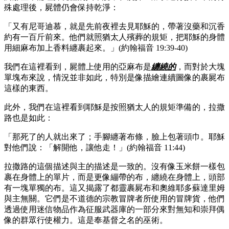
殊處理後，屍體仍會保持乾淨：
「又有尼哥迪慕，就是先前夜裡去見耶穌的，帶著沒藥和沉香
約有一百斤前來。他們就照猶太人殯葬的規矩，把耶穌的身體
用細麻布加上香料纏裹起來。」(約翰福音 19:39-40)
我們在這裡看到，屍體上使用的亞麻布是
纏繞的
，而對於大塊
單塊布來說，情況並非如此，特別是像描繪連續圖像的裹屍布
這樣的東西。
此外，我們在這裡看到耶穌是按照猶太人的規矩準備的，拉撒
路也是如此：
「那死了的人就出來了；手腳纏著布條，臉上包著頭巾。耶穌
對他們說：「解開他，讓他走！」(約翰福音 11:44)
拉撒路的這個描述與主的描述是一致的。沒有像玉米餅一樣包
裹在身體上的單片，而是更像繃帶的布，纏繞在身體上，頭部
有一塊單獨的布。這又揭露了都靈裹屍布和奧維耶多蘇達里姆
與主無關。它們是不道德的宗教冒牌者所使用的冒牌貨，他們
透過使用迷信物品作為征服武器庫的一部分來對無知和崇拜偶
像的群眾行使權力。這是奉基督之名的巫術。