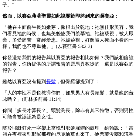
子。”
然而，以賽亞藉著聖靈如此說關於即將到來的彌賽亞：
「祂在主面前生長如嫩芽，像根出於乾地；祂無佳形美容，我
們看見祂的時候，也無美貌使我們羨慕祂。祂被藐視，被人厭
棄，多受痛苦，常經憂患。祂被藐視，好像被人掩面不看的一
樣，我們也不尊重祂。」(以賽亞書 53:2-3)
你發送給我們的報告與以賽亞的報告相比如何？我們該相信誰
的報告，你所提供的所謂報告的羅馬異教徒的，還是以賽亞的
報告？
雖然以賽亞沒有提到
長髮
，但保羅卻提到了：
「人的本性不是也教導你們，如果男人有長頭髮，就是他的羞
恥嗎？」(哥林多前書 11:14)
你問「多長才算長？」頭髮夠長，除非有其它特徵，否則男性
可能會被誤認為是女性。
關於耶穌釘死十字架上當晚對耶穌屍體的處理，約翰說：「當
初在夜裡來到耶穌那裡的尼克迪莫也來了。他帶著沒藥和沉香