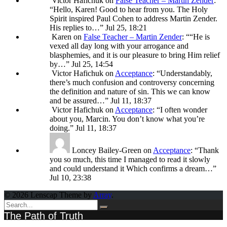
Victor Hafichuk
on
False Teacher – Martin Zender
:
“
Hello, Karen! Good to hear from you. The Holy
Spirit inspired Paul Cohen to address Martin Zender.
His replies to…
”
Jul 25, 18:21
Karen
on
False Teacher – Martin Zender
: “
“He is
vexed all day long with your arrogance and
blasphemies, and it is our pleasure to bring Him relief
by…
”
Jul 25, 14:54
Victor Hafichuk
on
Acceptance
: “
Understandably,
there’s much confusion and controversy concerning
the definition and nature of sin. This we can know
and be assured…
”
Jul 11, 18:37
Victor Hafichuk
on
Acceptance
: “
I often wonder
about you, Marcin. You don’t know what you’re
doing.
”
Jul 11, 18:37
Loncey Bailey-Green
on
Acceptance
: “
Thank
you so much, this time I managed to read it slowly
and could understand it Which confirms a dream…
”
Jul 10, 23:38
© 2026 Lenscap Theme by
Array
.
The Path of Truth