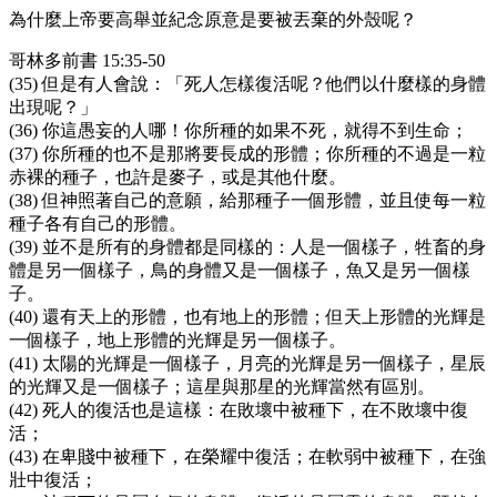
為什麼上帝要高舉並紀念原意是要被丟棄的外殼呢？
哥林多前書 15:35-50
(35) 但是有人會說：「死人怎樣復活呢？他們以什麼樣的身體
出現呢？」
(36) 你這愚妄的人哪！你所種的如果不死，就得不到生命；
(37) 你所種的也不是那將要長成的形體；你所種的不過是一粒
赤裸的種子，也許是麥子，或是其他什麼。
(38) 但神照著自己的意願，給那種子一個形體，並且使每一粒
種子各有自己的形體。
(39) 並不是所有的身體都是同樣的：人是一個樣子，牲畜的身
體是另一個樣子，鳥的身體又是一個樣子，魚又是另一個樣
子。
(40) 還有天上的形體，也有地上的形體；但天上形體的光輝是
一個樣子，地上形體的光輝是另一個樣子。
(41) 太陽的光輝是一個樣子，月亮的光輝是另一個樣子，星辰
的光輝又是一個樣子；這星與那星的光輝當然有區別。
(42) 死人的復活也是這樣：在敗壞中被種下，在不敗壞中復
活；
(43) 在卑賤中被種下，在榮耀中復活；在軟弱中被種下，在強
壯中復活；