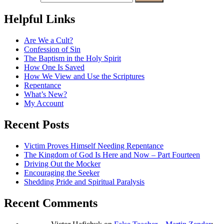
Helpful Links
Are We a Cult?
Confession of Sin
The Baptism in the Holy Spirit
How One Is Saved
How We View and Use the Scriptures
Repentance
What’s New?
My Account
Recent Posts
Victim Proves Himself Needing Repentance
The Kingdom of God Is Here and Now – Part Fourteen
Driving Out the Mocker
Encouraging the Seeker
Shedding Pride and Spiritual Paralysis
Recent Comments