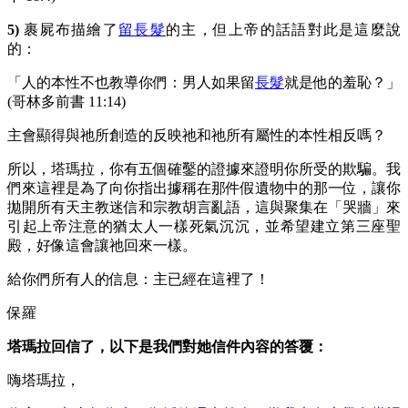
5)
裹屍布描繪了
留長髮
的主，但上帝的話語對此是這麼說
的：
「人的本性不也教導你們：男人如果留
長髮
就是他的羞恥？」
(哥林多前書 11:14)
主會顯得與祂所創造的反映祂和祂所有屬性的本性相反嗎？
所以，塔瑪拉，你有五個確鑿的證據來證明你所受的欺騙。我
們來這裡是為了向你指出據稱在那件假遺物中的那一位，讓你
拋開所有天主教迷信和宗教胡言亂語，這與聚集在「哭牆」來
引起上帝注意的猶太人一樣死氣沉沉，並希望建立第三座聖
殿，好像這會讓祂回來一樣。
給你們所有人的信息：主已經在這裡了！
保羅
塔瑪拉回信了，以下是我們對她信件內容的答覆：
嗨塔瑪拉，