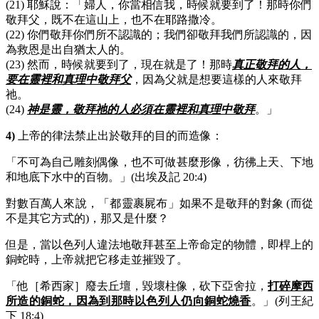
(21) 耶穌說：「婦人，你當相信我，時候就要到了！那時你們
敬拜父，既不在這山上，也不在耶路撒冷。
(22) 你們敬拜你們所不認識的；我們卻敬拜我們所認識的，因
為救恩是出自猶太人的。
(23) 然而，時候就要到了，現在就是了！那時
真正敬拜的人，
要在靈裡和真理中敬拜父
，因為父就是想要這樣的人來敬拜
祂。
(24)
神是靈，敬拜祂的人必須在靈裡和真理中敬拜
。」
4)
上帝的律法禁止出於敬拜的目的而造像：
「不可為自己雕刻偶像，也不可做甚麼形像，彷彿上天、下地
和地底下水中的百物。」(出埃及記 20:4)
對數百萬人來說，「都靈裹屍布」如果不是敬拜的對象 (而從
不是其它方式的)，那又是什麼？
但是，當以色列人違法地敬拜甚至上帝命定的物體，即桿上的
銅蛇時，上帝就把它移走並摧毀了。
「他［希西家］廢去丘壇，毀壞柱像，砍下亞舍拉，
打碎摩西
所造的銅蛇，因為到那時以色列人仍向銅蛇燒香
。」(列王紀
下 18:4)