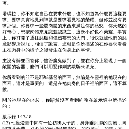
著。
塔瑪拉，你不知道自己在要求什麼，也不知道為什麼要這樣要
求。要求真實地見到神就是要求看見祂的榮耀。但你並沒有要
求那個。你要求一些屬肉體的東西來滿足你的私慾，你天然的
好奇心，想按肉體來見識並認識主，這既不好也不榮耀。事實
上，你打開了通往惡魔和強烈妄想的大門，很快就被他們的惡
魔影響所說服，相信了謊言。這就是你所描述的在你要求看看
主在肉身中的樣子之後發生在你身上的事情。
主沒有聽並回答你，儘管魔鬼做到了，並在你身上發現了一個
敞開的容器，他們可以用惡作劇的欺騙來填充。
你所看到的並不是耶穌基督的面容，無論是在靈裡的祂現在的
面容，這才是重要的，還是在祂肉身的日子裡的面容，這不算
數。
關於祂現在的地位，你顯然沒有看到約翰在啟示錄中所描述
的：
啟示錄 1:13-18
(13) 七座燈臺中間有一位彷彿人子的，身穿垂到腳的長袍，胸
間束著金帶。 (14) 祂的頭和頭髮潔白，如白羊毛、如雪；祂