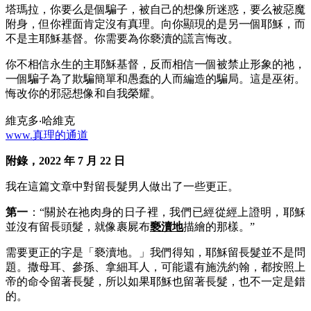
塔瑪拉，你要么是個騙子，被自己的想像所迷惑，要么被惡魔
附身，但你裡面肯定沒有真理。向你顯現的是另一個耶穌，而
不是主耶穌基督。你需要為你褻瀆的謊言悔改。
你不相信永生的主耶穌基督，反而相信一個被禁止形象的祂，
一個騙子為了欺騙簡單和愚蠢的人而編造的騙局。這是巫術。
悔改你的邪惡想像和自我榮耀。
維克多‧哈維克
www.真理的通道
附錄，2022 年 7 月 22 日
我在這篇文章中對留長髮男人做出了一些更正。
第一
：“關於在祂肉身的日子裡，我們已經從經上證明，耶穌
並沒有留長頭髮，就像裹屍布
褻瀆地
描繪的那樣。”
需要更正的字是「褻瀆地。」我們得知，耶穌留長髮並不是問
題。撒母耳、參孫、拿細耳人，可能還有施洗約翰，都按照上
帝的命令留著長髮，所以如果耶穌也留著長髮，也不一定是錯
的。