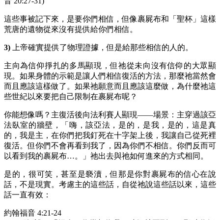
音 20:27-31)
這些事被記下來，是要你們相信，但像裹屍布和「聖杯」這樣
荒唐的遺物從來沒有提供給你們相信。
3)
上帝確實提供了物理證據，但是給那些相信的人的。
主向為信仰掙扎的多馬顯現，但祂從未向沒有信仰的大眾顯
現。如果身體的示範是讓人們相信復活的方法，那麼祂當然會
而且應該這樣做了。如果祂願意而且應該這麼做，為什麼祂這
些世紀以來要把自己限制在裹屍布呢？
你能想像嗎？主復活後向法利賽人顯現——場景：主穿過該亞
法臥室的牆壁，「嗨，該亞法，是的，是我，是的，這是真
的，我是主，在你們把我釘死在十字架上後，我讓自己從死裡
復活。但你們不會再看到我了，因為你們不相信。你們反而可
以看到我的裹屍布…。」祂出去與祂如何進來的方式相同。
是的，很可笑，甚至是褻瀆，但那是你對裹屍布的信心在說
話，不是現實。考慮主的這些話，自從祂說這些話以來，這些
話一直有效：
約翰福音 4:21-24