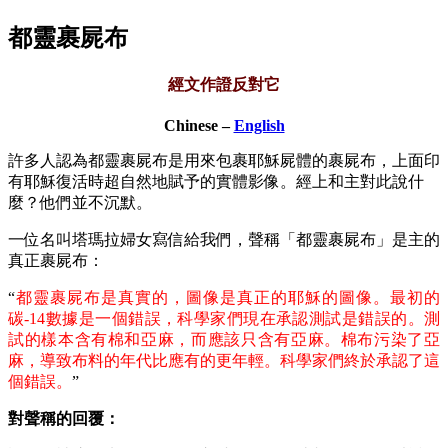
都靈裹屍布
經文作證反對它
Chinese –
English
許多人認為都靈裹屍布是用來包裹耶穌屍體的裹屍布，上面印
有耶穌復活時超自然地賦予的實體影像。經上和主對此說什
麼？他們並不沉默。
一位名叫塔瑪拉婦女寫信給我們，聲稱「都靈裹屍布」是主的
真正裹屍布：
“
都靈裹屍布是真實的，圖像是真正的耶穌的圖像。最初的
碳-14數據是一個錯誤，科學家們現在承認測試是錯誤的。測
試的樣本含有棉和亞麻，而應該只含有亞麻。棉布污染了亞
麻，導致布料的年代比應有的更年輕。科學家們終於承認了這
個錯誤。
”
對聲稱的回覆：