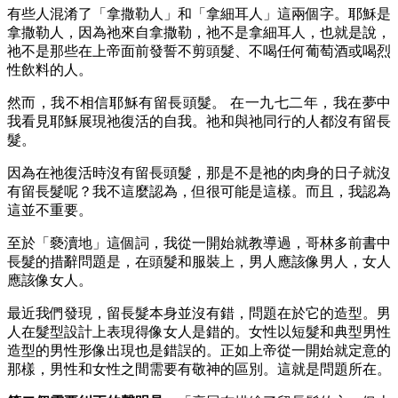
有些人混淆了「拿撒勒人」和「拿細耳人」這兩個字。耶穌是
拿撒勒人，因為祂來自拿撒勒，祂不是拿細耳人，也就是說，
祂不是那些在上帝面前發誓不剪頭髮、不喝任何葡萄酒或喝烈
性飲料的人。
然而，我不相信耶穌有留長頭髮。 在一九七二年，我在夢中
我看見耶穌展現祂復活的自我。祂和與祂同行的人都沒有留長
髮。
因為在祂復活時沒有留長頭髮，那是不是祂的肉身的日子就沒
有留長髮呢？我不這麼認為，但很可能是這樣。而且，我認為
這並不重要。
至於「褻瀆地」這個詞，我從一開始就教導過，哥林多前書中
長髮的措辭問題是，在頭髮和服裝上，男人應該像男人，女人
應該像女人。
最近我們發現，留長髮本身並沒有錯，問題在於它的造型。男
人在髮型設計上表現得像女人是錯的。女性以短髮和典型男性
造型的男性形像出現也是錯誤的。正如上帝從一開始就定意的
那樣，男性和女性之間需要有敬神的區別。這就是問題所在。