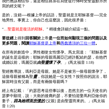
我們應該相信你，還是相信路加在寫使徒行傳時受聖靈默示所
寫的經文呢？
是的，沒錯──根據上帝的話語，聖靈就是主耶穌基督──完全
地男性。事實上，你自己也這麼說，因此很矛盾：
“
…聖靈就是復活的耶穌。
” 稍後會詳細介紹這一點。
要從經
上得到
回答關於
上帝
是一位而如何顯現三個的問題以及
更多問題，閱讀
耶穌基督是上帝
和
愚蠢透頂的三位一體
。
在所有的創造中，男性都使女性懷孕。馬太寫道：「耶穌基督
的誕生是這樣的：耶穌的母親瑪麗亞已經許配給約瑟，在他們
成婚以前，瑪麗亞就
由聖靈懷了孕
。」(馬太福音 1:18)
聖經教導說，瑪利亞是母親。她是不是被另一個母親懷孕了，
這個母親被稱為聖
靈
，你說她是一位女性？按照你的說法，耶
穌當時沒有父親，而是有兩個母親嗎？
經上有記載：「約瑟思考這些事以後，忽然主的一位天使在約
瑟夢中顯現，說：大衛的後裔約瑟，不要怕迎娶馬利亞做你的
妻子，
因為她裡面
所懷的
[父親] 是由聖靈而來的。」(馬太福
音 1:20)