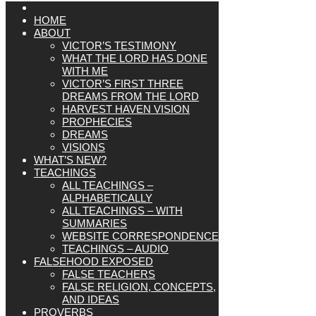
HOME
ABOUT
VICTOR’S TESTIMONY
WHAT THE LORD HAS DONE
WITH ME
VICTOR’S FIRST THREE
DREAMS FROM THE LORD
HARVEST HAVEN VISION
PROPHECIES
DREAMS
VISIONS
WHAT’S NEW?
TEACHINGS
ALL TEACHINGS –
ALPHABETICALLY
ALL TEACHINGS – WITH
SUMMARIES
WEBSITE CORRESPONDENCE
TEACHINGS – AUDIO
FALSEHOOD EXPOSED
FALSE TEACHERS
FALSE RELIGION, CONCEPTS,
AND IDEAS
PROVERBS