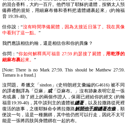
的混合香料，大約一百斤。他們領了耶穌的遺體，按猶太人預
備葬禮的規矩，用細麻布條和香料把遺體纏裹起來」(約翰福
音 19:39-40)。
但你說：“
沒有時間準備屍體，因為太接近日落了。我在異像
中看到了這一點。
”
我們應該相信約翰，還是相信你和你的異像？
你問：“
你如何解釋馬可福音 27:59 約瑟接了屍體，
用乾淨的
細麻布裹
起來。
”
[Note: There is no Mark 27:59. This should be Matthew 27:59.
Tamara is a fraud.]
沒問題。希臘文「sindon」(史特朗經文彙編的G4616) 被不同
的譯者翻譯為「亞麻」
或
「亞麻布。」沒有跡象表明它是一張
布或裹，除了經上的兩個作證人，保羅已經給你的經文 (約翰
福音19:39-40)，其中談到主的遺體被
纏著
，以及拉撒路從死裡
復活的故事，之後耶穌命令將拉撒路
解開他手腳纏著布條
，順
便說一句，這是一種捆綁，其中他仍然可以行走，因此不太可
能是一張將四肢與身體綁在一起的布。