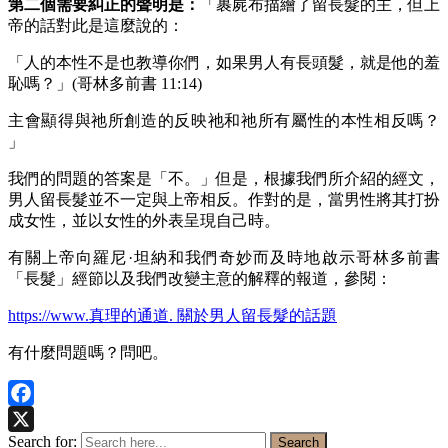
第二個需要糾正的聲明是：
「裹屍布描繪了留長髮的主，但上
帝的話對此是這麼說的：
「人的本性不是也教導你們，如果男人有長頭髮，就是他的羞
恥嗎？」(哥林多前書 11:14)
主會顯得與祂所創造的反映祂和祂所有屬性的本性相反嗎？
」
我們的問題的答案是「不。」但是，根據我們所介紹的經文，
男人留長髮並不一定與上帝相反。作對的是，當男性將其打扮
成女性，並以女性的外表呈現自己時。
有關上帝向羅尼·坦納和我們奇妙而及時地啟示哥林多前書
「長髮」經節以及我們改變主意的解釋的報道，參閱：
https://www.真理的通道. 關於男人留長髮的話題
有什麼問題嗎？問吧。
Facebook
Search for:
Search
X