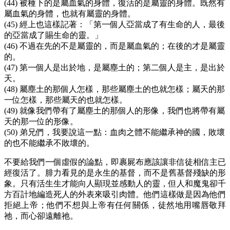
(44) 被種下的是屬血氣的身體，復活的是屬靈的身體。既然有
屬血氣的身體，也就有屬靈的身體。
(45) 經上也這樣記著：「第一個人亞當成了有生命的人，最後
的亞當成了賜生命的靈。」
(46) 不過在先的不是屬靈的，而是屬血氣的；在後的才是屬靈
的。
(47) 第一個人是出於地，是屬塵土的；第二個人是主，是出於
天。
(48) 屬塵土的那個人怎樣，那些屬塵土的也就怎樣；屬天的那
一位怎樣，那些屬天的也就怎樣。
(49) 就像我們帶有了屬塵土的那個人的形像，我們也將帶有屬
天的那一位的形像。
(50) 弟兄們，我要說這一點：血肉之體不能繼承神的國，敗壞
的也不能繼承不敗壞的。
不要給我們一個虛假的論點，即裹屍布應該讓非信徒相信主已
經復活了。腓力看見的是永生的基督，而不是舊基督殘缺的形
象。只有活生生才能向人顯現並感動人的靈，但人和魔鬼卻千
方百計地編造死人的外表來吸引肉體。他們這樣做是因為他們
拒絕上帝；他們不想與上帝有任何關係，徒然地用嘴唇敬拜
祂，而心卻遠離祂。