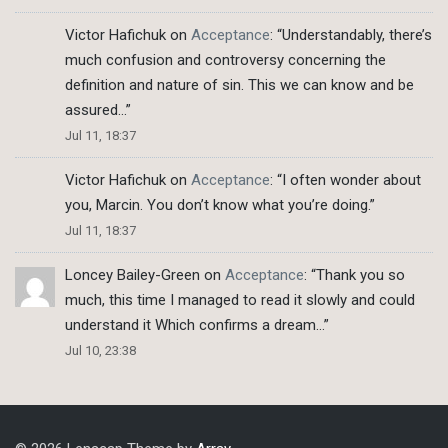
Victor Hafichuk
on
Acceptance
: “
Understandably, there’s
much confusion and controversy concerning the
definition and nature of sin. This we can know and be
assured…
”
Jul 11, 18:37
Victor Hafichuk
on
Acceptance
: “
I often wonder about
you, Marcin. You don’t know what you’re doing.
”
Jul 11, 18:37
Loncey Bailey-Green
on
Acceptance
: “
Thank you so
much, this time I managed to read it slowly and could
understand it Which confirms a dream…
”
Jul 10, 23:38