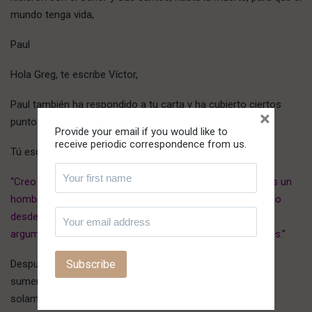
mundo tenga vida,
Paul
Hola Greg, te escribe Víctor,
Paul también ha respondido a tu carta y ha cubierto ciertos
×
puntos. Yo tengo esto que decir en adición:
Provide your email if you would like to
receive periodic correspondence from us.
Tú escribes:
“
Creo que lo que me molesta es que como yo sé que eres un
hombre y, en consecuencia, un pecador, no estás juzgando
desde un estado de perfección. Me doy cuenta de que tu
argumento sería que estás juzgando por la Palabra de Dios.
”
Después de un período inmensurable de ser expuesto y
sumergido en el falso amor que dice ser piadoso, y de
solamente ser testigo de un falso evangelio con “otro