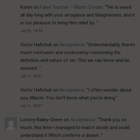
Karen
on
False Teacher – Martin Zender
: “
“He is vexed
all day long with your arrogance and blasphemies, and it
is our pleasure to bring Him relief by…
”
Jul 25, 14:54
Victor Hafichuk
on
Acceptance
: “
Understandably, there’s
much confusion and controversy concerning the
definition and nature of sin. This we can know and be
assured…
”
Jul 11, 18:37
Victor Hafichuk
on
Acceptance
: “
I often wonder about
you, Marcin. You don’t know what you’re doing.
”
Jul 11, 18:37
Loncey Bailey-Green
on
Acceptance
: “
Thank you so
much, this time I managed to read it slowly and could
understand it Which confirms a dream…
”