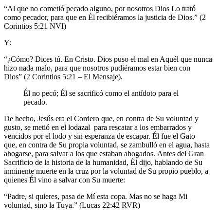
“Al que no cometió pecado alguno, por nosotros Dios Lo trató
como pecador, para que en Él recibiéramos la justicia de Dios.” (2
Corintios 5:21 NVI)
Y:
“¿Cómo? Dices tú. En Cristo. Dios puso el mal en Aquél que nunca
hizo nada malo, para que nosotros pudiéramos estar bien con
Dios” (2 Corintios 5:21 – El Mensaje).
Él no pecó; Él se sacrificó como el antídoto para el
pecado.
De hecho, Jesús era el Cordero que, en contra de Su voluntad y
gusto, se metió en el lodazal para rescatar a los embarrados y
vencidos por el lodo y sin esperanza de escapar. Él fue el Gato
que, en contra de Su propia voluntad, se zambulló en el agua, hasta
ahogarse, para salvar a los que estaban ahogados. Antes del Gran
Sacrificio de la historia de la humanidad, Él dijo, hablando de Su
inminente muerte en la cruz por la voluntad de Su propio pueblo, a
quienes Él vino a salvar con Su muerte:
“Padre, si quieres, pasa de Mí esta copa. Mas no se haga Mi
voluntad, sino la Tuya.” (Lucas 22:42 RVR)