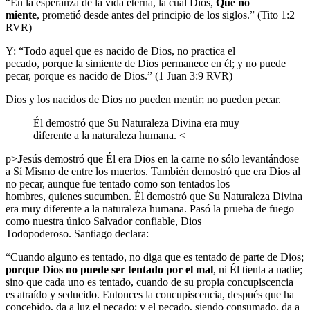
“En la esperanza de la vida eterna, la cual Dios,
Que no
miente
, prometió desde antes del principio de los siglos.” (Tito 1:2
RVR)
Y: “Todo aquel que es nacido de Dios, no practica el
pecado, porque la simiente de Dios permanece en él; y no puede
pecar, porque es nacido de Dios.” (1 Juan 3:9 RVR)
Dios y los nacidos de Dios no pueden mentir; no pueden pecar.
Él demostró que Su Naturaleza Divina era muy
diferente a la naturaleza humana. <
p>
J
esús demostró
que Él era Dios en la carne no sólo levantándose
a Sí Mismo de entre los muertos. También demostró que era Dios al
no pecar, aunque fue tentado como son tentados los
hombres, quienes sucumben. Él demostró que Su Naturaleza Divina
era muy diferente a la naturaleza humana. Pasó la prueba de fuego
como nuestra único Salvador confiable, Dios
Todopoderoso. Santiago declara:
“Cuando alguno es tentado, no diga que es tentado de parte de Dios;
porque Dios no puede ser tentado por el mal
, ni Él tienta a nadie;
sino que cada uno es tentado, cuando de su propia concupiscencia
es atraído y seducido. Entonces la concupiscencia, después que ha
concebido, da a luz el pecado; y el pecado, siendo consumado, da a