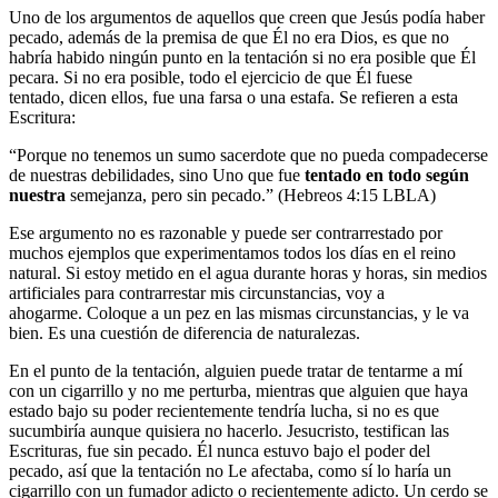
Uno de los argumentos de aquellos que creen que Jesús podía haber
pecado, además de la premisa de que Él no era Dios, es que no
habría habido ningún punto en la tentación si no era posible que Él
pecara. Si no era posible, todo el ejercicio de que Él fuese
tentado, dicen ellos, fue una farsa o una estafa. Se refieren a esta
Escritura:
“Porque no tenemos un sumo sacerdote que no pueda compadecerse
de nuestras debilidades, sino Uno que fue
tentado en todo según
nuestra
semejanza, pero sin pecado.” (Hebreos 4:15 LBLA)
Ese argumento no es razonable y puede ser contrarrestado por
muchos ejemplos que experimentamos todos los días en el reino
natural. Si estoy metido en el agua durante horas y horas, sin medios
artificiales para contrarrestar mis circunstancias, voy a
ahogarme. Coloque a un pez en las mismas circunstancias, y le va
bien. Es una cuestión de diferencia de naturalezas.
En el punto de la tentación, alguien puede tratar de tentarme a mí
con un cigarrillo y no me perturba, mientras que alguien que haya
estado bajo su poder recientemente tendría lucha, si no es que
sucumbiría aunque quisiera no hacerlo. Jesucristo, testifican las
Escrituras, fue sin pecado. Él nunca estuvo bajo el poder del
pecado, así que la tentación no Le afectaba, como sí lo haría un
cigarrillo con un fumador adicto o recientemente adicto. Un cerdo se