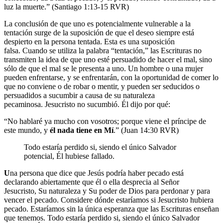
luz la muerte.” (Santiago 1:13-15 RVR)
La conclusión de que uno es potencialmente vulnerable a la
tentación surge de la suposición de que el deseo siempre está
despierto en la persona tentada. Esta es una suposición
falsa. Cuando se utiliza la palabra “tentación,” las Escrituras no
transmiten la idea de que uno esté persuadido de hacer el mal, sino
sólo de que el mal se le presenta a uno. Un hombre o una mujer
pueden enfrentarse, y se enfrentarán, con la oportunidad de comer lo
que no conviene o de robar o mentir, y pueden ser seducidos o
persuadidos a sucumbir a causa de su naturaleza
pecaminosa. Jesucristo no sucumbió. Él dijo por qué:
“No hablaré ya mucho con vosotros; porque viene el príncipe de
este mundo, y
él nada tiene en Mí
.” (Juan 14:30 RVR)
Todo estaría perdido si, siendo el único Salvador
potencial, Él hubiese fallado.
U
na persona que
dice que Jesús podría haber pecado está
declarando abiertamente que él o ella desprecia al Señor
Jesucristo, Su naturaleza y Su poder de Dios para perdonar y para
vencer el pecado. Considere dónde estaríamos si Jesucristo hubiera
pecado. Estaríamos sin la única esperanza que las Escrituras enseñan
que tenemos. Todo estaría perdido si, siendo el único Salvador