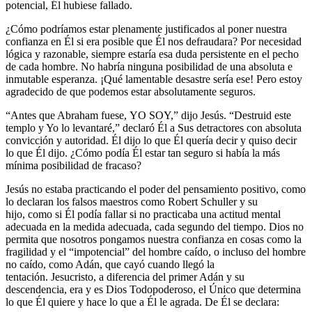
potencial, Él hubiese fallado.
¿Cómo podríamos estar plenamente justificados al poner nuestra
confianza en Él si era posible que Él nos defraudara? Por necesidad
lógica y razonable, siempre estaría esa duda persistente en el pecho
de cada hombre. No habría ninguna posibilidad de una absoluta e
inmutable esperanza. ¡Qué lamentable desastre sería ese! Pero estoy
agradecido de que podemos estar absolutamente seguros.
“Antes que Abraham fuese, YO SOY,” dijo Jesús. “Destruid este
templo y Yo lo levantaré,” declaró Él a Sus detractores con absoluta
convicción y autoridad. Él dijo lo que Él quería decir y quiso decir
lo que Él dijo. ¿Cómo podía Él estar tan seguro si había la más
mínima posibilidad de fracaso?
Jesús no estaba practicando el poder del pensamiento positivo, como
lo declaran los falsos maestros como Robert Schuller y su
hijo, como si Él podía fallar si no practicaba una actitud mental
adecuada en la medida adecuada, cada segundo del tiempo. Dios no
permita que nosotros pongamos nuestra confianza en cosas como la
fragilidad y el “impotencial” del hombre caído, o incluso del hombre
no caído, como Adán, que cayó cuando llegó la
tentación. Jesucristo, a diferencia del primer Adán y su
descendencia, era y es Dios Todopoderoso, el Único que determina
lo que Él quiere y hace lo que a Él le agrada. De Él se declara: