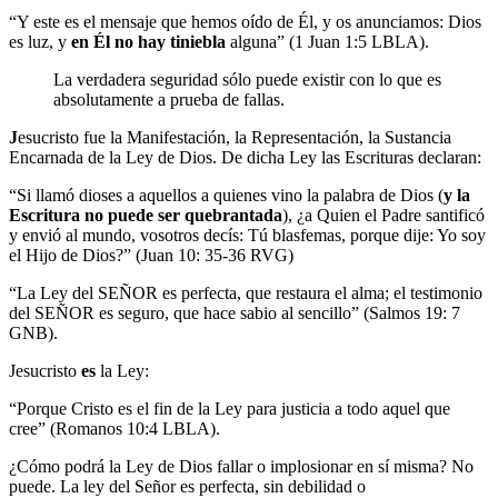
“Y este es el mensaje que hemos oído de Él, y os anunciamos: Dios
es luz, y
en Él no hay tiniebla
alguna” (1 Juan 1:5 LBLA).
La verdadera seguridad sólo puede existir con lo que es
absolutamente a prueba de fallas.
J
esucristo
fue la Manifestación, la Representación, la Sustancia
Encarnada de la Ley de Dios. De dicha Ley las Escrituras declaran:
“Si llamó dioses a aquellos a quienes vino la palabra de Dios (
y la
Escritura no puede ser quebrantada
), ¿a Quien el Padre santificó
y envió al mundo, vosotros decís: Tú blasfemas, porque dije: Yo soy
el Hijo de Dios?” (Juan 10: 35-36 RVG)
“La Ley del SEÑOR es perfecta, que restaura el alma; el testimonio
del SEÑOR es seguro, que hace sabio al sencillo” (Salmos 19: 7
GNB).
Jesucristo
es
la Ley:
“Porque Cristo es el fin de la Ley para justicia a todo aquel que
cree” (Romanos 10:4 LBLA).
¿Cómo podrá la Ley de Dios fallar o implosionar en sí misma? No
puede. La ley del Señor es perfecta, sin debilidad o