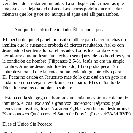
vería tentado a rodar en un lodazal a su disposición, mientras que
una oveja se alejaría del mismo. Los perros podrán querer nadar
mientras que los gatos no, aunque el agua esté allí para ambos.
Aunque Jesucristo fue tentado, Él no podía pecar.
E
L hecho de
que el papel tornasol se utilice para hacer pruebas no
implica que la sustancia probada dé ciertos resultados. Así es con
Jesucristo al ser tentado por el pecado. Todos los hombres son
pecadores; aunque Jesús fue hecho a semejanza de los hombres y en
la condición de hombre (Filipenses 2:5-8), Jesús no era un simple
hombre. Aunque Jesucristo fue tentado, Él no podía pecar. Su
naturaleza era tal que la tentación no tenía ningún atractivo para
Él. Pecar no estaba en Jesucristo más de lo que está en un gato ir a
nadar o en una oveja ir revolcarse en el barro. Él es el Santo de
Dios. Incluso los demonios lo sabían:
“Estaba en la sinagoga un hombre que tenía un espíritu de demonio
inmundo, el cual exclamó a gran voz, diciendo: ‘Déjanos; ¿qué
tienes con nosotros, Jesús Nazareno? ¿Has venido para destruirnos?
Yo te conozco Quién eres, el Santo de Dios.’” (Lucas 4:33-34 RVR)
Él es el Único Sin Pecado: