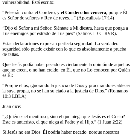
vulnerabilidad. Está escrito:
“Pelearán contra el Cordero, y
el Cordero los
vencerá
, porque Él
es Señor de señores y Rey de reyes…” (Apocalipsis 17:14)
“Dijo el Señor a mi Señor: Siéntate a Mi diestra, hasta que ponga a
Tus enemigos por estrado de Tus pies” (Salmos 110:1 RVR).
Estas declaraciones expresan perfecta seguridad. La verdadera
seguridad sólo puede existir con lo que es absolutamente a prueba
de fallas.
Q
ue Jesús podía
haber pecado es ciertamente la opinión de aquellos
que no creen, o no han creído, en Él, que no Lo conocen por Quién
es Él:
“Porque ellos, ignorando la justicia de Dios y procurando establecer
la suya propia, no se han sujetado a la justicia de Dios.” (Romanos
10:3 LBLA)
Juan dice:
“¿Quién es el mentiroso, sino el que niega que Jesús es el Cristo?
Este es anticristo, el que niega al Padre y al Hijo.” (1 Juan 2:22)
Si Jesús no era Dios, Él podría haber pecado, porque nosotros