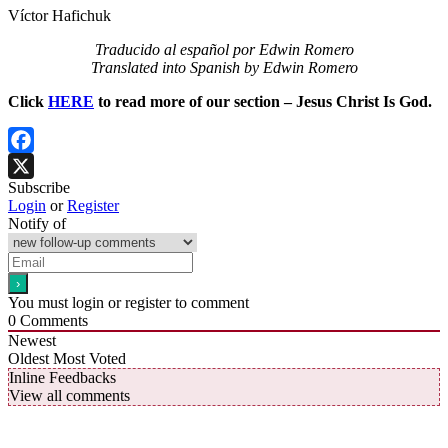
Víctor Hafichuk
Traducido al español por Edwin Romero
Translated into Spanish by Edwin Romero
Click
HERE
to read more of our section – Jesus Christ Is God.
Facebook
Subscribe
X
Login
or
Register
Notify of
You must login or register to comment
0
Comments
Newest
Oldest
Most Voted
Inline Feedbacks
View all comments