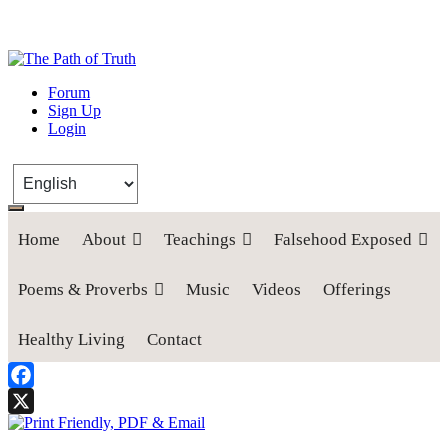
The Path of Truth
Forum
Sign Up
“If anyone desires to come after me, let him deny himself, take up his
Login
cross, and follow me" (Luke 9:23).
Home
About
Teachings
Falsehood Exposed
Poems & Proverbs
Music
Videos
Offerings
Healthy Living
Contact
Facebook
X