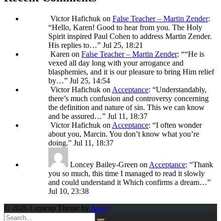
Victor Hafichuk
on
False Teacher – Martin Zender
:
“
Hello, Karen! Good to hear from you. The Holy
Spirit inspired Paul Cohen to address Martin Zender.
His replies to…
”
Jul 25, 18:21
Karen
on
False Teacher – Martin Zender
: “
“He is
vexed all day long with your arrogance and
blasphemies, and it is our pleasure to bring Him relief
by…
”
Jul 25, 14:54
Victor Hafichuk
on
Acceptance
: “
Understandably,
there’s much confusion and controversy concerning
the definition and nature of sin. This we can know
and be assured…
”
Jul 11, 18:37
Victor Hafichuk
on
Acceptance
: “
I often wonder
about you, Marcin. You don’t know what you’re
doing.
”
Jul 11, 18:37
Loncey Bailey-Green
on
Acceptance
: “
Thank
you so much, this time I managed to read it slowly
and could understand it Which confirms a dream…
”
Jul 10, 23:38
© 2026 Lenscap Theme by
Array
.