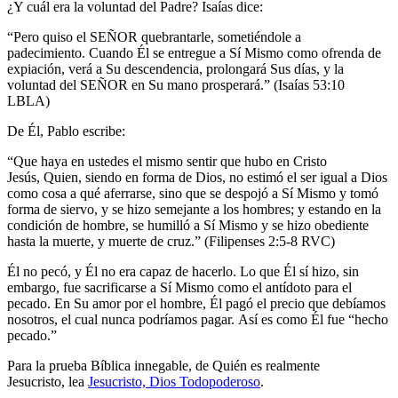
¿Y cuál era la voluntad del Padre? Isaías dice:
“Pero quiso el SEÑOR quebrantarle, sometiéndole a
padecimiento. Cuando Él se entregue a Sí Mismo como ofrenda de
expiación, verá a Su descendencia, prolongará Sus días, y la
voluntad del SEÑOR en Su mano prosperará.” (Isaías 53:10
LBLA)
De Él, Pablo escribe:
“Que haya en ustedes el mismo sentir que hubo en Cristo
Jesús, Quien, siendo en forma de Dios, no estimó el ser igual a Dios
como cosa a qué aferrarse, sino que se despojó a Sí Mismo y tomó
forma de siervo, y se hizo semejante a los hombres; y estando en la
condición de hombre, se humilló a Sí Mismo y se hizo obediente
hasta la muerte, y muerte de cruz.” (Filipenses 2:5-8 RVC)
Él no pecó, y Él no era capaz de hacerlo. Lo que Él sí hizo, sin
embargo, fue sacrificarse a Sí Mismo como el antídoto para el
pecado. En Su amor por el hombre, Él pagó el precio que debíamos
nosotros, el cual nunca podríamos pagar. Así es como Él fue “hecho
pecado.”
Para la prueba Bíblica innegable, de Quién es realmente
Jesucristo, lea
Jesucristo, Dios Todopoderoso
.