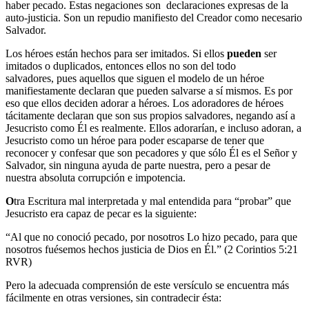
haber pecado. Estas negaciones son declaraciones expresas de la
auto-justicia. Son un repudio manifiesto del Creador como necesario
Salvador.
Los héroes están hechos para ser imitados. Si ellos
pueden
ser
imitados o duplicados, entonces ellos no son del todo
salvadores, pues aquellos que siguen el modelo de un héroe
manifiestamente declaran que pueden salvarse a sí mismos. Es por
eso que ellos deciden adorar a héroes. Los adoradores de héroes
tácitamente declaran que son sus propios salvadores, negando así a
Jesucristo como Él es realmente. Ellos adorarían, e incluso adoran, a
Jesucristo como un héroe para poder escaparse de tener que
reconocer y confesar que son pecadores y que sólo Él es el Señor y
Salvador, sin ninguna ayuda de parte nuestra, pero a pesar de
nuestra absoluta corrupción e impotencia.
O
tra Escritura
mal interpretada y mal entendida para “probar” que
Jesucristo era capaz de pecar es la siguiente:
“Al que no conoció pecado, por nosotros Lo hizo pecado, para que
nosotros fuésemos hechos justicia de Dios en Él.” (2 Corintios 5:21
RVR)
Pero la adecuada comprensión de este versículo se encuentra más
fácilmente en otras versiones, sin contradecir ésta: