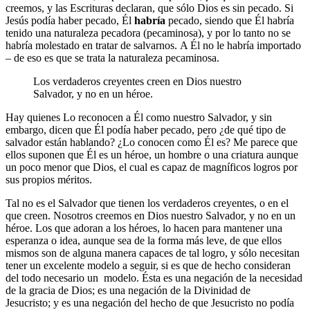
creemos, y las Escrituras declaran, que sólo Dios es sin pecado. Si
Jesús podía haber pecado, Él
habría
pecado, siendo que Él habría
tenido una naturaleza pecadora (pecaminosa), y por lo tanto no se
habría molestado en tratar de salvarnos. A Él no le habría importado
– de eso es que se trata la naturaleza pecaminosa.
Los verdaderos creyentes creen en Dios nuestro
Salvador, y no en un héroe.
Hay quienes Lo reconocen a Él como nuestro Salvador, y sin
embargo, dicen que Él podía haber pecado, pero ¿de qué tipo de
salvador están hablando? ¿Lo conocen como Él es? Me parece que
ellos suponen que Él es un héroe, un hombre o una criatura aunque
un poco menor que Dios, el cual es capaz de magníficos logros por
sus propios méritos.
Tal no es el Salvador que tienen los verdaderos creyentes, o en el
que creen. Nosotros creemos en Dios nuestro Salvador, y no en un
héroe. Los que adoran a los héroes, lo hacen para mantener una
esperanza o idea, aunque sea de la forma más leve, de que ellos
mismos son de alguna manera capaces de tal logro, y sólo necesitan
tener un excelente modelo a seguir, si es que de hecho consideran
del todo necesario un modelo. Ésta es una negación de la necesidad
de la gracia de Dios; es una negación de la Divinidad de
Jesucristo; y es una negación del hecho de que Jesucristo no podía