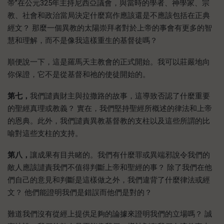
帝”在公元325年主持尼西亞議會，與當時的學者、神學家、宗
教、社會和政治當局決定什麼寫作應該還是不應該包括在正典
經文？ 那麼一個異教的太陽崇拜者對於上帝的事會有更多的智
慧和理解，而不是像我這樣重生的基督徒嗎？
順便說一下，這是羅馬天主教會的正式開始。我可以莊嚴地向
你保證，它不是從基督和祂的使徒開始的。
第七，
我們譴責財主與拉撒路的故事，這導致否認了什麼重要
的聖經真理或教義？ 實在，我們堅持聖經所概述的律法和上帝
的恩典。此外，我們譴責異教基督教的支柱以及這些所謂的比
喻對這些支柱的支持。
第八，
讓成果有目共睹的。我們有什麼罪或異端邪說令我們的
敵人應該譴責我們不值得判斷上帝和聖經的事？ 除了我們在他
們自己的意見和判斷是這樣做之外，我們違背了什麼律法或經
文？ 他們能證明我們是錯誤而他們是對的？
難道我們沒有從經上提供足夠的論據來證明我們的立場嗎？ 誠