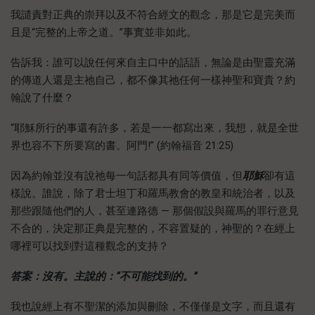
我譴責對正典的崇拜以及不符合經文的觀念，那是它是完美而
且是“完整的上帝之道。”事實並非如此。
告訴我：誰可以說任何來自主口中的話語，無論是由聖靈充滿
的傳道人還是主祂自己，都不像其祂任何一樣神聖和寶貴？約
翰說了什麼？
“耶穌所行的事還有許多，若是一一都寫出來，我想，就是全世
界也容不下所要寫的書。阿門!” (約翰福音 21:25)
因為約翰並沒有說祂每一句話都具有同等價值，但
耶穌
卻有這
樣說。誰說，除了君士坦丁和羅馬教會的教皇和統治者，以及
那些跟隨他們的人，甚至連路德 — 那個假設與羅馬的罪行意見
不合的，決定那正典是完整的，不容置疑的，神聖的？在經上
哪裡可以找到對這種觀念的支持？
答案：沒有。主說的：“不可能找到的。
”
我也說經上有不聖潔的添加與刪除，不僅僅是文字，而且還有