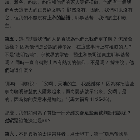
加、雅各、約瑟、約伯和他們的家人等這樣做。他們有一個我
們今天這麼大的正典經文嗎？ 顯然沒有。因此，我們可以沒有
它，但我們不能沒有
上帝的話語
，耶穌基督，我們的主和救
主。
第五，
這些譴責我們的人是否認為他們比我們更了解？ 怎麼會
這樣？ 因為他們是公認的神學家，在這些事情上有權威的人？
不是“聰明智慧”、宗教界的掌管，醫生和祭司譴責主耶穌基督
嗎？ 同時一直自稱對上帝有熱切的信仰，不是嗎？ 據主說，
他
們
知道什麼？
“那時，耶穌說：「父啊，天地的主，我感謝祢！ 因為祢把這些
事向聰明智慧的人隱藏起來，而向嬰孩啟示出來。父啊，是
的，因為祢的美意本是如此」” (馬太福音 11:25-26)。
那麼，我們如何為了質疑一部分經文像這些而被判斷錯誤呢？
他們
是誰能決定是非？
第六，
不是異教的太陽崇拜者，君士坦丁，第一“羅馬帝國皇