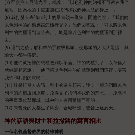
(7) 亞實突人見這光景，就說：「以色列神的約櫃不可留在我們
這裡，因為祂的手重重加在我們和我們神大袞的身上。」
(8) 就打發人去請非利士的眾首領來聚集，問他們說：「我們向
以色列神的約櫃應當怎樣行呢？」他們回答說：「可以將以色
列神的約櫃運到迦特去。」於是將以色列神的約櫃運到那裡
去。
(9) 運到之後，耶和華的手攻擊那城，使那城的人大大驚慌，無
論大小都生痔瘡。
(10) 他們就把神的約櫃送到以革倫。神的約櫃到了，以革倫人
就喊嚷起來說：「他們將以色列神的約櫃運到我們這裡，要害
我們和我們的眾民！」
(11) 於是打發人去請非利士的眾首領來，說：「願你們將以色
列神的約櫃送回原處，免得害了我們和我們的眾民。」原來神
的手重重攻擊那城，城中的人有因驚慌而死的，
(12) 未曾死的人都生了痔瘡。合城呼號，聲音上達於天。
神的話語與財主和拉撒路的寓言
相比
一個名義基督教界的特殊神
明