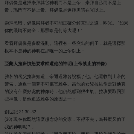
拜偶像是選擇崇拜其它神明而不是上帝，崇拜自己而不是上
帝，瑪門而不是上帝。拜偶像是選擇黑暗在光以上。
崇拜黑暗，偶像崇拜者不可能正確分解真理之道，
即
光。 “如果
你的眼睛不健全，那黑暗是何等大呢！”
看看拜偶像是多麼混亂。這裡有一些突出的例子，就是選擇那
根本不是神的神明在那唯一的上帝以上：
亞蘭人拉班憤怒要求歸還他的神明(上帝禁止的神像)
雅各的岳父拉班知道上帝通過雅各祝福了他。他還收到上帝的
警告，通過一個夢不可傷害雅各。當他的女兒拉結偷走對他真
的沒有什麼好處的神像時，他仍然感到很生氣。拉班要取回那
些神像，是他追逐雅各的原因之一：
創世記 31:30-32
(30) 現在你既然這麼想念你的父家，不得不去，為甚麼又偷了
我的神明呢？」