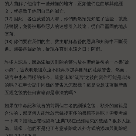
的人曲解了他信中一些難懂的地方，正如他們也曲解其他經
文，就導致了他們自己的滅亡。
(17) 因此，各位蒙愛的人哪，你們既然預先知道了這些，就應
該警惕，免得被那些惡人的迷惑引入歧途，從自己堅固的地步
墜落。
(18) 你們要在我們的主、救主耶穌基督的恩典和知識中不斷長
進。願榮耀歸於他，從現在直到永遠之日！阿們。
許多人認為，因為添加與刪除的警告放在聖經最後的一本書“啟
示錄”，這表明最後永遠不能再添加與刪除的莊嚴警告。然而，
箴言中也有同樣的指令。這意味著“箴言”之後的寫作可能是非法
的嗎？在申命記中同樣的警告又怎麼樣？這是否意味著順摩西
五經之後的任何書籍都是非法的嗎？
如果在申命記和箴言的前兩個古老的訓誡之後，額外的書籍是
合法的，那麼何人能說啟示錄後更多的書籍不是呢？需要考慮
一下嗎？誰能正確地認為“正典”現在已經結束的總結？很多人認
為。這樣，他們不是犯了有意或除此以外方式的添加與刪除經