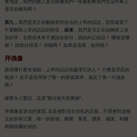
實地說，我們的敵人是否能像我們一樣被剝奪我們在這件事上
發言的權利嗎？
第九，
我們是否正在刪除那些合法的上帝的話語，從而違背了
不要刪除上帝的話語的勸告，
或者
，我們是否正在扭轉經上添
加的罪，在那些本來不應該在那兒，因此糾正錯誤？ 哪個是哪
個？ 誰能分得清？ 你能嗎？ 如果是這樣，如何呢？
拜偶像
誰或哪什麼有過錯，上帝的話語或處理它的人？ 什麼是邪惡的
根源？ 豈不是崇拜除了唯一的那個真神，違反了第一大誡命
嗎？
確實令人驚訝，這是“無法無天的奧秘”。
拜偶像是迷信的實質; 這是個對完全自私的定義，不理會對造物
主的所有注重，唯一的那個，榮耀、尊貴、讚美、感謝、和權
柄都歸屬於祂的。