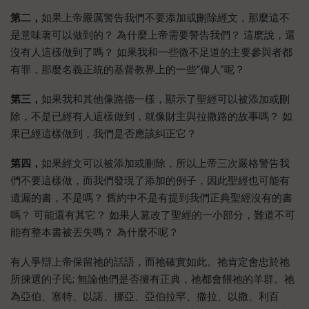
第二，
如果上帝嚴厲警告我們不要添加或刪除經文，那麼這不
是意味著可以做到的？ 為什麼上帝需要警告我們？ 這麽說，還
沒有人這樣做到了嗎？ 如果我和一些微不足道的主要參與者都
有罪，那麼名義正統的基督教界上的一些“偉人”呢？
第三，
如果我和其他像路德一樣，顯示了聖經可以被添加或刪
除，不是已經有人這樣做到，就像財主與拉撒路的故事嗎？ 如
果已經這樣做到，我們是否應該糾正它？
第四，
如果經文可以被添加或刪除，所以上帝三次嚴格警告我
們不要這樣做，而我們發現了添加的例子，因此聖經也可能有
遺漏的書，不是嗎？ 舊約中不是有提到我們正典聖經沒有的書
嗎？ 可能還有其它？ 如果人篡改了聖經的一小部分，難道不可
能有整本書被丟失嗎？ 為什麼不呢？
有人爭辯上帝保留祂的話語，而祂確實如此。祂肯定會忠於祂
所揀選的子民; 無論他們是否擁有正典，祂都會餵祂的羊群。祂
為亞伯、塞特、以諾、挪亞、亞伯拉罕、撒拉、以撒、利百