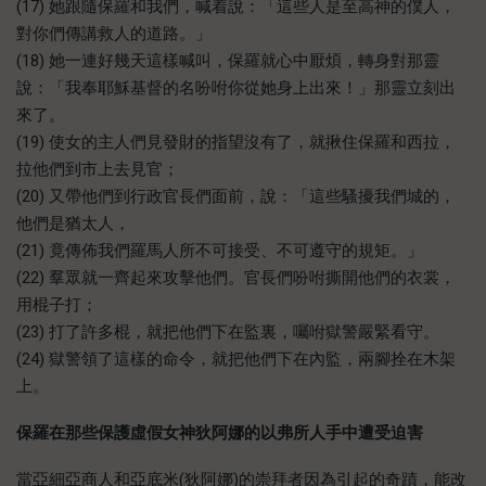
(17) 她跟隨保羅和我們，喊着說：「這些人是至高神的僕人，
對你們傳講救人的道路。」
(18) 她一連好幾天這樣喊叫，保羅就心中厭煩，轉身對那靈
說：「我奉耶穌基督的名吩咐你從她身上出來！」那靈立刻出
來了。
(19) 使女的主人們見發財的指望沒有了，就揪住保羅和西拉，
拉他們到市上去見官；
(20) 又帶他們到行政官長們面前，說：「這些騷擾我們城的，
他們是猶太人，
(21) 竟傳佈我們羅馬人所不可接受、不可遵守的規矩。」
(22) 羣眾就一齊起來攻擊他們。官長們吩咐撕開他們的衣裳，
用棍子打；
(23) 打了許多棍，就把他們下在監裏，囑咐獄警嚴緊看守。
(24) 獄警領了這樣的命令，就把他們下在內監，兩腳拴在木架
上。
保羅
在那些保護虛假女神狄阿娜的以弗所人手中遭受迫害
當亞細亞商人和亞底米(狄阿娜)的崇拜者因為引起的奇蹟，能改