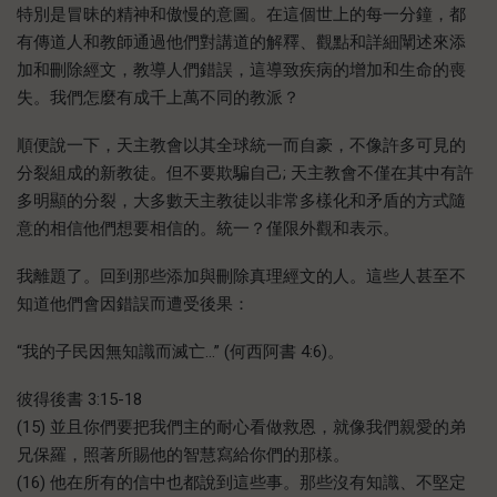
特別是冒昧的精神和傲慢的意圖。在這個世上的每一分鐘，都
有傳道人和教師通過他們對講道的解釋、觀點和詳細闡述來添
加和刪除經文，教導人們錯誤，這導致疾病的增加和生命的喪
失。我們怎麼有成千上萬不同的教派？
順便說一下，天主教會以其全球統一而自豪，不像許多可見的
分裂組成的新教徒。但不要欺騙自己; 天主教會不僅在其中有許
多明顯的分裂，大多數天主教徒以非常多樣化和矛盾的方式隨
意的相信他們想要相信的。統一？僅限外觀和表示。
我離題了。回到那些添加與刪除真理經文的人。這些人甚至不
知道他們會因錯誤而遭受後果：
“我的子民因無知識而滅亡…” (何西阿書 4:6)。
彼得後書 3:15-18
(15) 並且你們要把我們主的耐心看做救恩，就像我們親愛的弟
兄保羅，照著所賜他的智慧寫給你們的那樣。
(16) 他在所有的信中也都說到這些事。那些沒有知識、不堅定