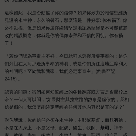
這樣如此，我是否動搖了你的信仰？如果你致力於相信聖經所
見證的永生神，永久的磐石，那麼這是一件好事; 你有福了; 你
必不動搖。但是如果你選擇繼續堅定地認為聖經是不可能被篡
改的錯誤概念，你就是你的偶像崇拜和不信的囚徒。你有禍
了！
「若你們認為事奉主不好，今日就可以選擇所要事奉的：是你
們列祖在大河那邊所事奉的神明，或是你們所住這地亞摩利人
的神明呢？至於我和我家，我們必定事奉主」(約書亞記
24:15) 。
認真的問題：我們如何知道經上的各種翻譯或方言是否屬於上
帝？一個人可以問，“如果財主與拉撒路的故事是虛假的，我相
信是假的，我怎麼能確定聖經的任何其他內容都是真的呢？”
對你我說，你的信任必須在永生神，主耶穌基督，而
只有
祂，
不是在人身上，不是父母
、
配偶
、
醫生
、
牧師
、祭司、
神學
家
、
教師
、
先知
、
多數人
、
少數人
、
教會
、
聖經
、
你自己
、
或