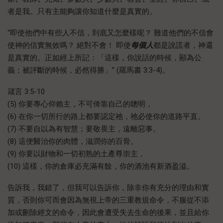
者是我。只有主能夠讓你知道什麼是真實的。
“即使他們中有些人不信，到底又怎麼樣呢？ 難道他們的不信會
使神的信實無效嗎？ 絕對不會！ 即使
每個人
都是說謊者，神還
是真實的。正如經上所記：「這樣，你說話的時候，顯為公
義；被評斷的時候，必然得勝」” (羅馬書 3:3-4)。
箴言 3:5-10
(5) 你要專心仰賴主，不可倚靠自己的聰明，
(6) 在你一切所行的路上都要認定祂，祂必使你的道路平直。
(7) 不要自以為有智慧；要敬畏主，遠離惡事。
(8) 這便醫治你的肉體，滋潤你的百骨。
(9) 你要以財物和一切初熟的土產尊崇主，
(10) 這樣，你的倉庫必充滿有餘，你的酒池有新酒盈溢。
告訴我，我錯了，但我可以告訴你，除非你有充分的理由和實
質，否則你可而會因為無視上帝的三重教規命令，不服從不添
加或刪除經文的命令，因此會遭受失去生命的後果，並且給你