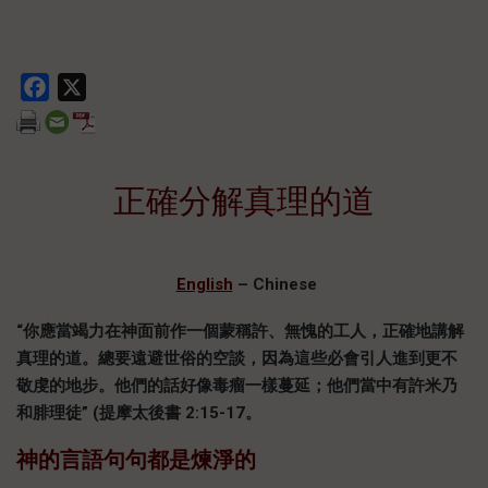
Facebook
X
正確分解真理的道
English
– Chinese
“你應當竭力在神面前作一個蒙稱許
、
無愧的工人
，
正確地講解
真理的道
。
總要遠避世俗的空談
，
因為這些必會引人進到更不
敬虔的地步
。
他們的話好像毒瘤一樣蔓延
；
他們當中有許米乃
和腓理徒”
(
提摩太後書
2:15-17
。
神的言語句句都是煉淨的