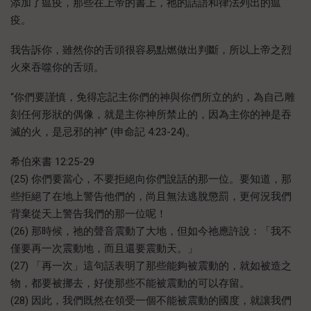
添加了瘟疫，那些在上帝的書上，祂的話語和律法列出的瘟
疫。
我告訴你，雖然你的舌頭很容易點燃做出判斷，所以上帝之烈
火來吞噬你的舌頭。
“你們要謹慎，免得忘記主你們的神與你們所立的約，為自己雕
刻任何形狀的偶像，就是主你神所禁止的，因為主你的神是吞
滅的火，是忌邪的神” (申命記 4:23-24)。
希伯來書 12:25-29
(25) 你們要當心，不要拒絕向你們說話的那一位。要知道，那
些拒絕了在地上警告他們的，尚且無法逃脫懲罰，更何況我們
背棄從天上警告我們的那一位呢！
(26) 那時候，祂的聲音震動了大地，但如今祂應許說：「我不
僅要再一次震動地，而且還要震動天。」
(27) 「再一次」這句話表明了那些能夠被震動的，就如被造之
物，都要被挪去，好使那些不能被震動的可以存留。
(28) 因此，我們既然在領受一個不能被震動的國度，就讓我們