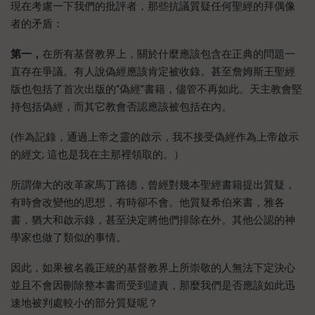
現在考慮一下我們的批評者，那些抗議質疑任何聖經的拜偶像
者的矛盾：
第一，
在所有基督教界上，關於什麼應該包含在正典的問題一
直存在爭議。有人說偽經應該肯定被收錄。甚至詹姆斯王聖經
版也包括了首次出版的“偽經”書籍，儘管不再如此。天主教會堅
持包括偽經，而其它教會否認應該被包括在內。
(作為記錄，通過上帝之靈的啟示，我不接受偽經作為上帝啟示
的經文; 這也是我在主那裡領取的。）
所謂偉大的改革家馬丁路德，曾經對幾本聖經書籍提出質疑，
有時會改變他的思想，有時卻不會。他質疑希伯來書，雅各
書，猶大和啟示錄，甚至決定將他們排除在外。其他公認的神
學家也做了類似的事情。
因此，如果被名義正統的基督教界上所崇敬的人無法下定決心
並且不會因刪除整本書而受到譴責，那麼我們是否應該如此迅
速地被判處較小的部分質疑呢？