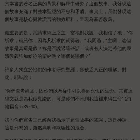
六本書的著名正典的背景和解釋中研究了這個故事。我發現這
個故事充滿了對整本聖經的不忠和矛盾。事實上，我們發現這
個故事是核心異教謊言的強效肥料，呈現為基督教義。
最重要的是，我請求經上之主。當祂對我說，我相信了祂，“你
祈求，就給你，因為
凡
祈求的就得著。” 我問過，“主啊，這個
故事是真還是假？祢是否說過這些話，或者有人決定將他的褻
瀆教義強加給祢的聖經嗎？哪個是哪個？”
許多人獨立於祂們的作者研究聖經，卻缺乏真正的理解。對
此，耶穌說：
“你們查考經文，因你們以為從中可以得到永恆的生命。其實這
經文就是為我做見證的。可是你們不肯到我這裡來得生命” (約
翰福音 5:39-40)。
我向你們宣告主已經向我揭示了這個故事的謬誤，這是神話，
這是邪惡的，雖然高明和欺騙性的混合。