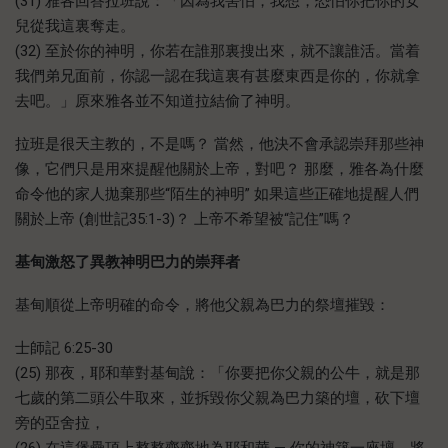
(31) 雅各回答拉班說：「因為我害怕，我想，恐怕你把你的女
兒從我這裏奪走。
(32) 至於你的神明，你若在誰那裏搜出來，就不讓誰活。當着
我們弟兄面前，你認一認在我這裏有甚麼東西是你的，你就拿
去吧。」原來雅各並不知道拉結偷了神明。
拉班是很天主教的，不是嗎？ 當然，他決不會承認崇拜那些神
像，它們只是用來提醒他關於上帝，對吧？ 那麼，雅各為什麼
命令他的家人拋棄那些“陌生的神明” 如果這些正確地提醒人們
關於上帝 (創世記35:1-3)？ 上帝不希望被“記住”嗎？
基甸激怒了異教神明巴力的崇拜者
基甸順從上帝明確的命令，將他父親為巴力的祭壇摧毀：
士師記 6:25-30
(25) 那夜，耶和華對基甸說：「你要把你父親的公牛，就是那
七歲的第二頭公牛取來，並拆毀你父親為巴力築的壇，砍下壇
旁的亞舍拉，
(26) 在這堡壘頂上整整齊齊地為耶和華 — 你的神築一座壇，將