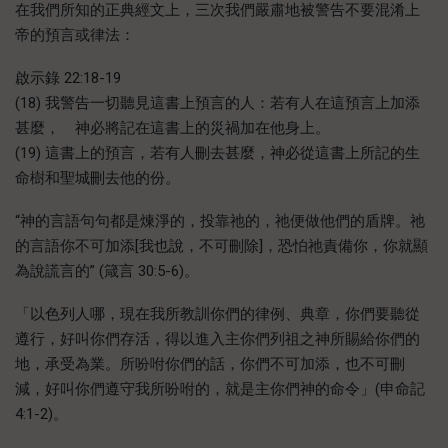
在我們所知的正典經文上，三次我們嚴肅地被警告不要混淆上
帝的預言或律法：
啟示錄 22:18-19
(18) 我警告一切聽見這書上預言的人：若有人在這預言上加添
甚麼， 神必將記在這書上的災禍加在他身上。
(19) 這書上的預言，若有人刪去甚麼，神必從這書上所記的生
命樹和聖城刪去他的份。
“神的言語句句都是煉淨的，投靠祂的，祂便做他們的盾牌。祂
的言語你不可加添[我也說，不可刪除]，恐怕祂責備你，你就顯
為說謊言的” (箴言 30:5-6)。
「以色列人哪，現在我所教訓你們的律例、典章，你們要聽從
遵行，好叫你們存活，得以進入主你們列祖之神所賜給你們的
地，承受為業。所吩咐你們的話，你們不可加添，也不可刪
減，好叫你們遵守我所吩咐的，就是主你們神的命令」(申命記
4:1-2)。