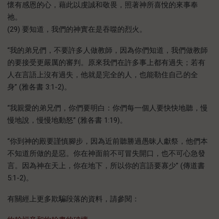
懷有感恩的心，藉此以虔誠和敬畏，照著神所喜悅的來事奉
祂。
(29) 要知道，我們的神實在是吞噬的烈火。
“我的弟兄們，不要許多人做教師，因為你們知道，我們做教師
的要接受更嚴厲的審判。原來我們在許多事上都有過失；若有
人在言語上沒有過失，他就是完全的人，也能勒住自己的全
身” (雅各書 3:1-2)。
“我親愛的弟兄們，你們要明白：你們每一個人要快快地聽，慢
慢地說，慢慢地動怒” (雅各書 1:19)。
“你到神的殿要謹慎腳步，因為近前聽勝過愚昧人獻祭，他們本
不知道所做的是惡。你在神面前不可冒失開口，也不可心急發
言。因為神在天上，你在地下，所以你的言語要寡少” (傳道書
5:1-2)。
有關經上更多欺騙段落的資料，請參閱：