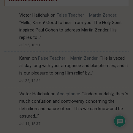
Victor Hafichuk
on
False Teacher – Martin Zender
:
“
Hello, Karen! Good to hear from you. The Holy Spirit
inspired Paul Cohen to address Martin Zender. His
replies to…
”
Jul 25, 18:21
Karen
on
False Teacher – Martin Zender
: “
“He is vexed
all day long with your arrogance and blasphemies, and it
is our pleasure to bring Him relief by…
”
Jul 25, 14:54
Victor Hafichuk
on
Acceptance
: “
Understandably, there’s
much confusion and controversy concerning the
definition and nature of sin. This we can know and be
assured…
”
Jul 11, 18:37