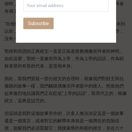
假時，它的崇拜者自然會作出恐懼和憤慨的反應。偶像崇拜者
有禍了！
“在他們前面有吞滅的火，在他們後面有燃燒的火燄；他們未到
以前，大地像伊甸園，他們過去以後，大地成了荒涼的曠野，
沒有一樣能逃避他們的” (約珥書 2:3)。
聖經和所謂的正典經文一直是正統基督教偶像崇拜者的神明。
如此這麼，聖經一直被崇拜為上帝，作為上帝的話語，作為耶
穌基督的有形的代表，是道祂本身。
因此，當我們質疑一部分經文的合理時，就像我們對財主與拉
撒路的故事一樣，我們觸摸偶像崇拜者眼中的瞳人。然後他們
起來激烈地抗議我們正在貶低“上帝的話語”，取而代之的，根據
經文，這將是詛咒的。
但這就是我對這個故事所作的，許多人無法決定這是一個故事
還是一個寓言，或者對它的解釋本身就是一個潛在的危險信
號，提醒我們必須質疑它：我搜索舊約和新約經文，並在六十