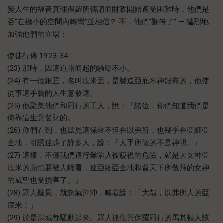
變人生的福音真理保羅所傳講而財政開始遭受困難時，他們是
否“在極小的空間內轉彎”並相信？ 不，他們“翻倍了” — 猛烈地
加強他們的立場：
使徒行傳 19:23-34
(23) 那時，因這道路而起的騷動不小。
(24) 有一個銀匠，名叫底米丟，是製造亞底米神銀龕的，他使
從事這手藝的人生意發達。
(25) 他聚集他們和同行的工人，說：「諸位，你們知道我們是
倚靠這生意發財的。
(26) 你們看到，也聽見這保羅不但在以弗所，也幾乎在亞細亞
全地，引誘迷惑了許多人，說：『人手所做的不是神明。』
(27) 這樣，不僅我們這行業陷入被藐視的危險，就是大女神亞
底米的廟也要被人輕看，連亞細亞全地和普天下所敬拜的女神
的威望也受損害了。」
(28) 眾人聽見，就怒氣沖沖，喊着說：「大哉，以弗所人的亞
底米！」
(29) 於是滿城都騷動起來。眾人抓住與保羅同行的馬其頓人該