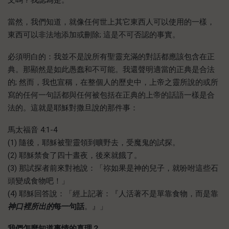
文嗎？我認為是。
當然，我們知道，就像任何世上其它東西人可以使用的一樣，
東西可以非法地添加或刪除; 這是不可否認的事實。
必須明白的：我並不是說所有聖靈充滿的對話都應該包含在正
典。那顯然是如此愚蠢和不可能。我還聲明適當的正典是合法
的; 然而，我也宣稱，在整個人的歷史中，上帝之靈所說的或所
寫的任何一句話都與任何被包括在正典的上帝的話語一樣是合
法的。這就是耶穌對撒旦說的那件事：
馬太福音 4:1-4
(1) 隨後，耶穌被聖靈領到曠野去，受魔鬼的試探。
(2) 耶穌禁食了四十晝夜，後來就餓了。
(3) 那試探者前來對祂說：「祢如果是神的兒子，就吩咐這些石
頭變成食物吧！」
(4) 耶穌回答說：「經上記著：『人活著不是單靠食物，而是靠
神口裡所出的
每一句話
。』」
我們怎麼知道事情的真理？