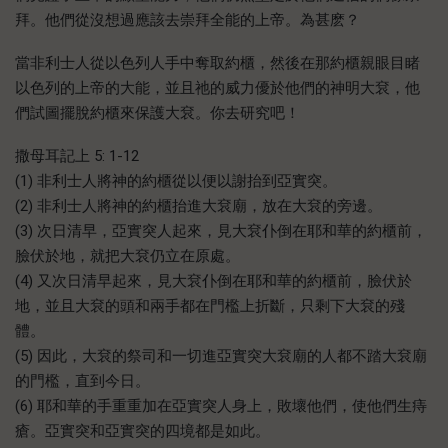
拜。他們從沒想過應該去崇拜全能的上帝。為甚麽？
當非利士人從以色列人手中奪取約櫃，然後在那約櫃親眼目睹
以色列的上帝的大能，並且祂的威力優於他們的神明大袞，他
們試圖擺脫約櫃來保護大袞。你去研究吧！
撒母耳記上 5: 1-12
(1) 非利士人將神的約櫃從以便以謝抬到亞實突。
(2) 非利士人將神的約櫃抬進大袞廟，放在大袞的旁邊。
(3) 次日清早，亞實突人起來，見大袞仆倒在耶和華的約櫃前，
臉伏於地，就把大袞仍立在原處。
(4) 又次日清早起來，見大袞仆倒在耶和華的約櫃前，臉伏於
地，並且大袞的頭和兩手都在門檻上折斷，只剩下大袞的殘
體。
(5) 因此，大袞的祭司和一切進亞實突大袞廟的人都不踏大袞廟
的門檻，直到今日。
(6) 耶和華的手重重加在亞實突人身上，敗壞他們，使他們生痔
瘡。亞實突和亞實突的四境都是如此。