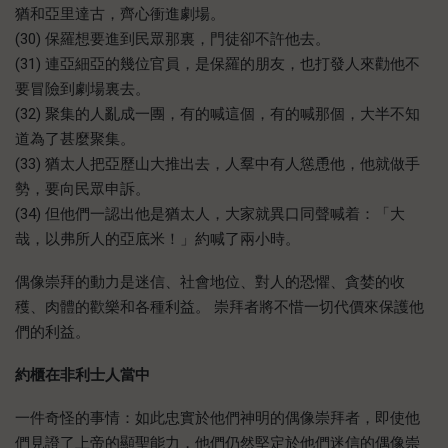
猶和亞里達古，齊心衝進劇場。
(30) 保羅想要進到民眾那裏，門徒卻不許他去。
(31) 連亞細亞的幾位官員，是保羅的朋友，也打發人來勸他不
要冒險到劇場裏去。
(32) 聚集的人亂成一團，有的喊這個，有的喊那個，大半不知
道為了甚麼聚集。
(33) 猶太人把亞歷山大推出去，人羣中有人慫恿他，他就做手
勢，要向民眾申訴。
(34) 但他們一認出他是猶太人，大家就異口同聲喊着：「大
哉，以弗所人的亞底米！」約喊了兩小時。
偶像崇拜的動力是迷信、社會地位、對人的恐懼、貪婪的收
穫、肉體的歡樂和各種利益。 崇拜者將不惜一切代價來保護他
們的利益。
約櫃在非利士人當中
一件奇怪的事情：如此忠實於他們神明的偶像崇拜者，即使他
們見證了上帝的顯聖能力，他們仍然堅定於他們迷信的偶像崇