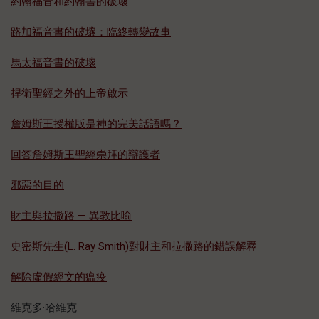
約翰福音和約翰書的破壞
路加福音書的破壞：臨終轉變故事
馬太福音書的破壞
捍衛聖經之外的上帝啟示
詹姆斯王授權版是神的完美話語嗎？
回答詹姆斯王聖經崇拜的辯護者
邪惡的目的
財主與拉撒路 — 異教比喻
史密斯先生(L. Ray Smith)對財主和拉撒路的錯誤解釋
解除虛假經文的瘟疫
維克多·哈維克