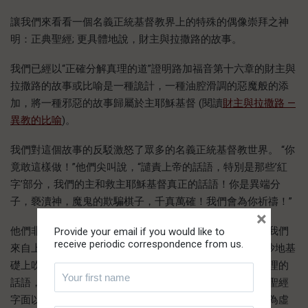
讓我們來看看一個名義正統基督教界上的特殊的偶像崇拜之神
明：正典聖經; 更具體地說，財主與拉撒路的故事。
我們已經以“正確分解真理的道”證明路加福音第十六章的財主與
拉撒路的故事或比喻是一種詭計，一種油腔滑調的惡魔般的添
加，將一種邪惡的故事歸屬於主耶穌基督 (閱讀
財主與拉撒路 —
異教的比喻
)。
我們對這個故事的反駁激怒了眾多的名義正統基督教世界。 “你
竟敢這樣做！”他們尖叫說，“譴責上帝的話語，特別是那些’紅
字’部分，我們的主和救主耶穌基督真正的話語！你是異端分
子，褻瀆神，魔鬼的欺騙棋子，千真萬確！我們會為你祈禱！”
×
他們非常自信。為什麼如此猛烈的反應？這就是為什麼：我們
Provide your email if you would like to
receive periodic correspondence from us.
來自上帝的風(屬靈的真理)，只有上帝知道何時何地，在沙地基
礎上吹走人的結構，
暴露虛假的神明
。通過上帝的靈和真理的
話語，我們擾亂了數百萬人的沙地基礎。我們已經揭露了聖經
字面以及所謂的正典經文的偶像崇拜。當一個神明被揭露為虛