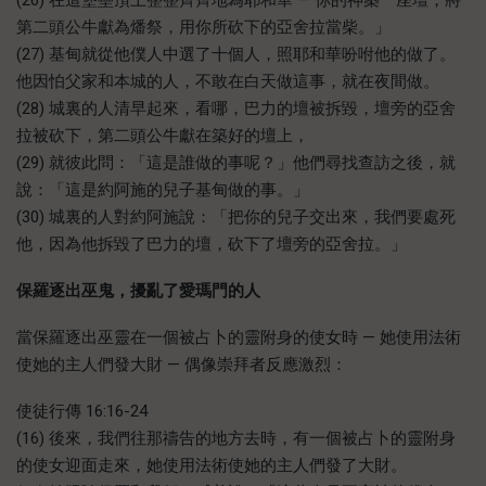
第二頭公牛獻為燔祭，用你所砍下的亞舍拉當柴。」
(27) 基甸就從他僕人中選了十個人，照耶和華吩咐他的做了。
他因怕父家和本城的人，不敢在白天做這事，就在夜間做。
(28) 城裏的人清早起來，看哪，巴力的壇被拆毀，壇旁的亞舍
拉被砍下，第二頭公牛獻在築好的壇上，
(29) 就彼此問：「這是誰做的事呢？」他們尋找查訪之後，就
說：「這是約阿施的兒子基甸做的事。」
(30) 城裏的人對約阿施說：「把你的兒子交出來，我們要處死
他，因為他拆毀了巴力的壇，砍下了壇旁的亞舍拉。」
保羅逐出巫鬼
，擾亂了愛瑪門的人
當保羅逐出巫靈在一個被占卜的靈附身的使女時 — 她使用法術
使她的主人們發大財 — 偶像崇拜者反應激烈：
使徒行傳 16:16-24
(16) 後來，我們往那禱告的地方去時，有一個被占卜的靈附身
的使女迎面走來，她使用法術使她的主人們發了大財。