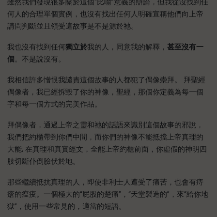
雖然我們發現很多關於這個“比喻”意義的辯論，但我從沒找到任
何人的合理單個實例，也沒有找出任何人明確宣稱他們向上帝
請問判斷並且領受這故事是不是源於祂。
我也沒有找到任何
獨立於
我的人，同意我的解釋，
甚至沒有一
個
。不是說沒有。
我相信許多憎恨我譴責這個故事的人都犯了偶像崇拜。 拜聖經
偶像者，我已經拆毀了你的神像，聖經，那個你定義為每一個
字和每一個方式的完美作品。
拜偶像者，通過上帝之靈和祂的話語來識別這個故事的邪說，
我們把約櫃帶到你們中間，而你們的神像不能抵擋上帝真理的
大能; 在真理和真實經文，全能上帝約櫃前面，你虛假的神明四
肢切斷仆倒臉伏於地。
那些繼續抵抗真理的人，即使非利士人遭受了痛苦，也會有痔
瘡的瘟疫。一個極大的“屁股的楚痛”，“天堂製造的”，來“給你地
獄”，使用一些常見的，適當的短語。