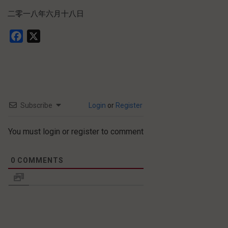
二零一八年六月十八日
Facebook
X
Subscribe
Login
or
Register
You must login or register to comment
0
COMMENTS