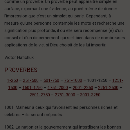
comme un proverbe. Un proverbe peut apparaître simple en
surface, exprimant une évidence, au point même de donner
l’impression que c’est un simplet qui parle. Cependant, à
mesure qu’une personne contemple les mots et recherche une
signification plus profonde, il ou elle sera récompensé (e) d’un
conseil et d’un discernement qui sert bien dans de nombreuses
applications de la vie, si Dieu choisit de les lui impartir.
Victor Hafichuk
PROVERBES
1-250
–
251-500
–
501-750
–
751-1000
– 1001-1250 –
1251-
1500
–
1501-1750
–
1751-2000
–
2001-2250
–
2251-2500
–
2501-2750
–
2751-3000
–
3001-3250
1001. Malheur à ceux qui favorisent les personnes riches et
célèbres – ils seront méprisés.
1002. La nation et le gouvernement qui interdisent les bonnes