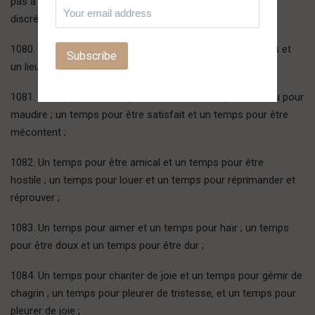
pas à sa hauteur, les hommes sans compréhension
discréditent l’original.
1080. Il y a un temps et un lieu pour se réjouir, et un temps et
un lieu pour pleurer ;
1081. Un temps et un lieu pour bénir, et un temps et un lieu pour
maudire ; un temps pour être satisfait et un temps pour être
mécontent ;
1082. Un temps pour être amical et un temps pour être
hostile ; un temps pour louer et un temps pour réprimander et
réprouver ;
1083. Un temps pour aimer et un temps pour haïr ; un temps
pour être doux et un temps pour être dur ;
1084. Un temps pour chanter de joie et un temps pour gémir de
chagrin ; un temps pour pleurer de tristesse, et un temps pour
pleurer de joie ;