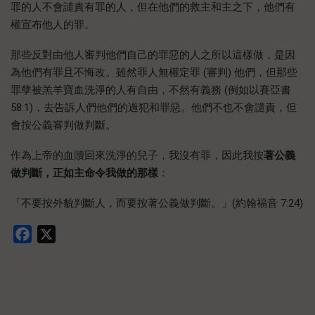
罪的人不會譴責有罪的人，但在他們的救主和主之下，他們有
權宣布他人的罪。
那些反對由他人審判他們自己的罪惡的人之所以這樣做，是因
為他們有罪且不悔改。雖然罪人無權定罪 (審判) 他們，但那些
罪孽被羔羊寶血洗淨的人有自由，不然有義務 (例如以賽亞書
58:1)，去告訴人們他們的過犯和罪惡。他們不也不會譴責，但
會按公義審判做判斷。
作為上帝的血贖回來洗淨的兒子，我沒有罪，因此我按
著公義
做判斷
，正如主命令我做的那樣
：
「不要按外貌判斷人，而要按著公義做判斷。」(約翰福音 7:24)
Facebook
X