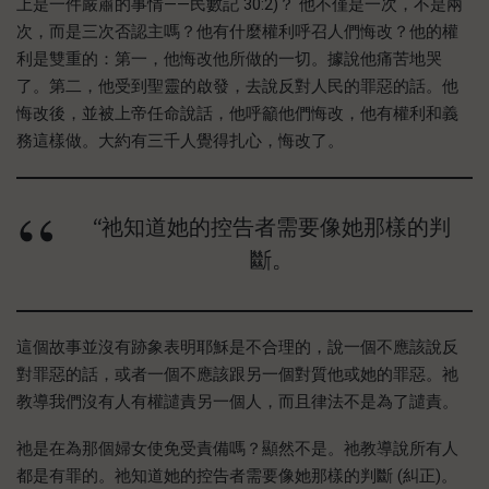
上是一件嚴肅的事情——民數記 30:2)？ 他不僅是一次，不是兩
次，而是三次否認主嗎？他有什麼權利呼召人們悔改？他的權
利是雙重的：第一，他悔改他所做的一切。據說他痛苦地哭
了。第二，他受到聖靈的啟發，去說反對人民的罪惡的話。他
悔改後，並被上帝任命說話，他呼籲他們悔改，他有權利和義
務這樣做。大約有三千人覺得扎心，悔改了。
“祂知道她的控告者需要像她那樣的判
斷。
這個故事並沒有跡象表明耶穌是不合理的，說一個不應該說反
對罪惡的話，或者一個不應該跟另一個對質他或她的罪惡。祂
教導我們沒有人有權譴責另一個人，而且律法不是為了譴責。
祂是在為那個婦女使免受責備嗎？顯然不是。祂教導說所有人
都是有罪的。祂知道她的控告者需要像她那樣的判斷 (糾正)。