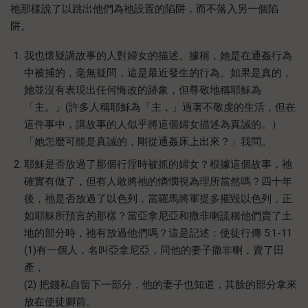
祂那樣說了以跳出他們為祂設置的陷阱，而不落入另一個陷
阱。
我也懷疑講故事的人對婦女的描述。據稱，她是在通姦行為
中被捕的，毫無疑問，這是最近發生的行為。如果是真的，
她並沒有表現出任何悔改的跡象，但尊敬地稱耶穌為
「主。」(許多人稱耶穌為「主，」過著不敬虔的生活，但在
這件事中，講故事的人似乎將這個婦女描述為真誠的。）
「她怎麼可能是真誠的，剛從通姦床上出來？」我問。
耶穌是否放過了那個行淫時被抓的婦女？根據這個故事，祂
確實有做了，但有人敢將祂的憐憫視為理所當然嗎？四十年
後，祂是否放過了以色列，當羅馬將軍提多摧毀以色列，正
如耶穌所預言的那樣？當亞拿尼亞和撒非喇謊稱他們賣了土
地的部分時，祂有放過他們嗎？這是記述：使徒行傳 5:1-11
(1)有一個人，名叫亞拿尼亞，同他的妻子撒非喇，賣了田
產，
(2) 把錢私自留下一部分，他的妻子也知道，其餘的部分拿來
放在使徒腳前。