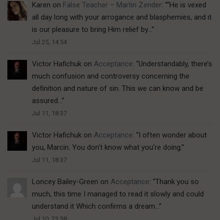
Karen
on
False Teacher – Martin Zender
: “
“He is vexed
all day long with your arrogance and blasphemies, and it
is our pleasure to bring Him relief by…
”
Jul 25, 14:54
Victor Hafichuk
on
Acceptance
: “
Understandably, there’s
much confusion and controversy concerning the
definition and nature of sin. This we can know and be
assured…
”
Jul 11, 18:37
Victor Hafichuk
on
Acceptance
: “
I often wonder about
you, Marcin. You don’t know what you’re doing.
”
Jul 11, 18:37
Loncey Bailey-Green
on
Acceptance
: “
Thank you so
much, this time I managed to read it slowly and could
understand it Which confirms a dream…
”
Jul 10, 23:38