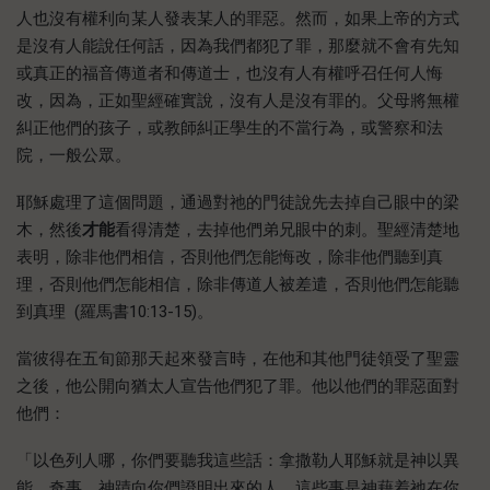
人也沒有權利向某人發表某人的罪惡。然而，如果上帝的方式
是沒有人能說任何話，因為我們都犯了罪，那麼就不會有先知
或真正的福音傳道者和傳道士，也沒有人有權呼召任何人悔
改，因為，正如聖經確實說，沒有人是沒有罪的。父母將無權
糾正他們的孩子，或教師糾正學生的不當行為，或警察和法
院，一般公眾。
耶穌處理了這個問題，通過對祂的門徒說先去掉自己眼中的梁
木，然後
才能
看得清楚，去掉他們弟兄眼中的刺。聖經清楚地
表明，除非他們相信，否則他們怎能悔改，除非他們聽到真
理，否則他們怎能相信，除非傳道人被差遣，否則他們怎能聽
到真理 (羅馬書10:13-15)。
當彼得在五旬節那天起來發言時，在他和其他門徒領受了聖靈
之後，他公開向猶太人宣告他們犯了罪。他以他們的罪惡面對
他們：
「以色列人哪，你們要聽我這些話：拿撒勒人耶穌就是神以異
能、奇事、神蹟向你們證明出來的人，這些事是神藉着祂在你