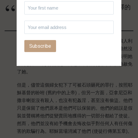
這故事裡被屬肉體的心思解釋的
耶穌是「另一個耶穌。」
耶穌對罪惡一點也不心慈手軟。祂捨命，不是為了讓人利
用祂所灑的血，繼續做他們自己的事，摧毀自己。雖然沒
有跡象表明被抓行淫的婦女悔改了，但也沒有跡象表明她
不悔改，主確實告訴她「去吧，不要再犯罪了。」祂赦免
了她。
但是，儘管這個婦女犯下了可被石頭砸死的罪行，按照耶
穌基督的吩咐 (舊約中的上帝)，但另一方面，亞拿尼亞和
撒非喇並沒有殺人，也沒有犯姦淫，甚至沒有偷盜。他們
只是保留了他們原本是他們可以保留的。他們的錯誤是假
裝並聲稱將他們從變賣田地獲得的一切部分都給了使徒。
然而，他們並沒有給予機會去悔改似乎對任何人有任何傷
害的欺騙行為。耶穌當場消滅了他們 (使徒行傳第五章)。