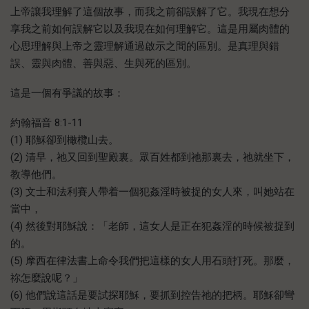
上帝讓我理解了這個故事，而我之前卻誤解了它。我現在想分
享我之前如何誤解它以及我現在如何理解它。這是用屬肉體的
心思理解與上帝之靈理解通過啟示之間的區別。是真理與錯
誤、靈與肉體、善與惡、生與死的區別。
這是一個有爭議的故事：
約翰福音 8:1-11
(1) 耶穌卻到橄欖山去。
(2) 清早，祂又回到聖殿裏。眾百姓都到祂那裏去，祂就坐下，
教導他們。
(3) 文士和法利賽人帶着一個犯姦淫時被捉的女人來，叫她站在
當中，
(4) 然後對耶穌說：「老師，這女人是正在犯姦淫的時候被捉到
的。
(5) 摩西在律法書上命令我們把這樣的女人用石頭打死。那麼，
祢怎麼說呢？」
(6) 他們說這話是要試探耶穌，要抓到控告祂的把柄。耶穌卻彎