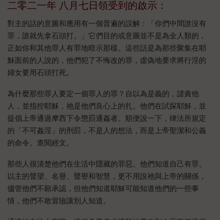
二零二一年 八月七日領受到的啟示：
對主的話的意圖和應用有一個普遍的誤解：「你們中間誰沒有
罪，誰就先拿石頭打。」它們目的或意圖並不是為全人類的，
正如你和其他罪人有罪地暗示那樣。這些話是為那些聚集在耶
穌面前的人說的，他們犯了不悔改的罪，虛偽地要求將行淫的
婦女要用石頭打死。
為什麼那些罪人要定一個罪人的罪？自以為是義的，譴責他
人，並指控耶穌，祂是他們良心上的扎。他們在試探耶穌，並
提倡上帝通過​​摩西下令懲罰通姦者。順便說一下，律法所規定
的「不可姦淫」的刑罰，不是人的想法，而是上帝聖潔和公義
的命令。查閱經文。
那些人很清楚他們在生活中隱藏的罪惡。他們知道自己有罪。
以主的聲望、名譽、聲譽和智慧，更不用說祂與上帝的關係，
儘管他們不願承認，但他們知道耶穌可能知道他們的一些事
情，他們不敢冒險讓別人知道。