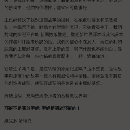
後，並據此判斷了這個故事，而是因為它不在更古老、更原始
的抄稿中；他們相信理性，儘管它可能很好。
主已經解決了我對這個故事的誤解。在祂處理婦女和宗教暴
徒，祂揭示了祂一點點奇妙智慧的表現。它確實發生了，我們
對此的保證不在於 新國際版聖經、聖經新世界譯本或其它譯本
的譯者和評論者所說的話。我們的信心不在於人，而在於我們
認識的主耶穌基督。沒有上帝的靈，我們什麼也不能明白，儘
管我們知道每一份抄稿的真實歷史，一點一滴都知道。
它發生了嗎？是。是在約翰的原始記述嗎？這不重要。這個故
事與原著中的故事一樣具有權威性和神聖性。聖經並沒有將它
的創造者成聖。使聖經成聖的是創造者主耶穌基督。
聽聽這個，充滿聖經崇拜者的基督教世界啊：
耶穌不是關於聖經
;
聖經是關於耶穌的！
維克多‧哈維克