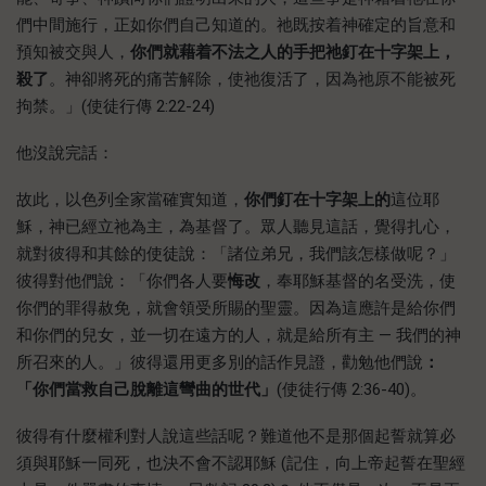
們中間施行，正如你們自己知道的。祂既按着神確定的旨意和
預知被交與人，
你們就藉着不法之人的手把祂釘在十字架上，
殺了
。神卻將死的痛苦解除，使祂復活了，因為祂原不能被死
拘禁。」(使徒行傳 2:22-24)
他沒說完話：
故此，以色列全家當確實知道，
你們釘在十字架上的
這位耶
穌，神已經立祂為主，為基督了。眾人聽見這話，覺得扎心，
就對彼得和其餘的使徒說：「諸位弟兄，我們該怎樣做呢？」
彼得對他們說：「你們各人要
悔改
，奉耶穌基督的名受洗，使
你們的罪得赦免，就會領受所賜的聖靈。因為這應許是給你們
和你們的兒女，並一切在遠方的人，就是給所有主 — 我們的神
所召來的人。」彼得還用更多別的話作見證，勸勉他們說
：
「你們當救自己脫離這彎曲的世代」
(使徒行傳 2:36-40)。
彼得有什麼權利對人說這些話呢？難道他不是那個起誓就算必
須與耶穌一同死，也決不會不認耶穌 (記住，向上帝起誓在聖經