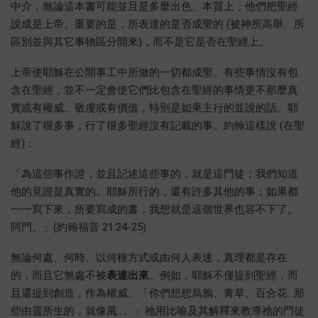
中介，無論這本書可能並且是多麼出色。本質上，他們把聖經
說成是上帝。重要的是，所表達的是否成聖的 (被神所高舉、所
區別並與其它事物區分開來)，而不是它是否在聖經上。
上帝使耶穌在公開事工中所做的一切都成聖。有些事情沒有包
含在聖經，並不一定會使它們比包含在聖經的事情更不那麼真
實或有權威、敬虔或有價值，特別是如果主行的並說的話。耶
穌說了很多事，行了很多聖經沒有記載的事。約翰這樣說 (在聖
經)：
「為這些事作證，並且記述這些事的，就是這門徒；我們知道
他的見證是真實的。耶穌所行的，還有許多其他的事；如果都
一一寫下來，所要寫成的書，我想就是這個世界也容不下了。
阿門。」(約翰福音 21:24-25)
無論何處、何時、以何種方式或由何人表達，真理都是存在
的，而且它無處不被
表達出來
。例如，耶穌不僅提到聖經，而
且還提到創造，作為權威。「你們想想烏鴉、青草、百合花…那
些由靈所生的，就像風…。」祂用比喻及其解釋來教導祂的門徒