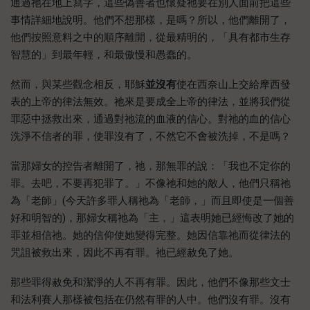
通過祂在地上寫字，這些偽善者也懷疑祂要在別人面前把這些
事情詳細地說明。他們不想那樣，是嗎？所以，他們離開了，
他們按照意料之中的順序離開，從最精明的，「具有都市生存
智慧的」到最年輕，和最傲慢和愚蠢的。
然而，與某些觀念相反，耶穌
並沒有
使在西奈山上交給摩西發
表的上帝的律法無效。祂來是要成全上帝的律法，並將我們從
罪惡中拯救出來，通過對祂流的血液的信心。對祂的血的信心
洗淨不信者的罪，使罪沒有了，不然它不會被洗掉，不是嗎？
當那婦女的控告者離開了，祂，那無罪的說：「我也不定你的
罪。去吧，不要再犯罪了。」不像祂和她的敵人，他們只稱祂
為「老師」(今天許多罪人稱祂為「老師，」而且即使是一個善
好和明智的)，那婦女稱祂為「主，」這表明她已經悔改了她的
罪並相信祂。她的信仰使她變得完整。她因信靠祂而從律法的
咒詛被救出來，因此不再有罪。祂已經赦免了她。
那些罪得赦免和潔淨的人不再有罪。因此，他們不像那些文士
和法利賽人那樣被包括在仍然有罪的人中。他們沒有罪。沒有