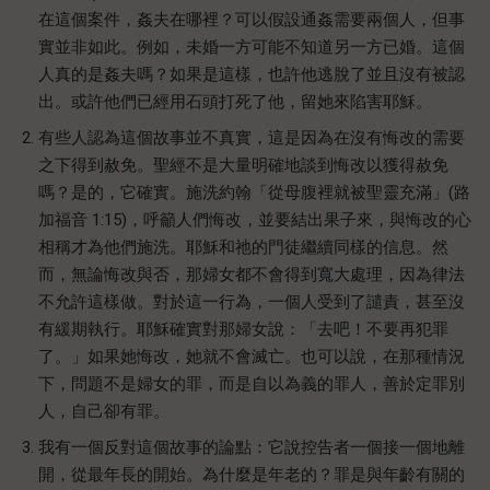
在這個案件，姦夫在哪裡？可以假設通姦需要兩個人，但事
實並非如此。例如，未婚一方可能不知道另一方已婚。這個
人真的是姦夫嗎？如果是這樣，也許他逃脫了並且沒有被認
出。或許他們已經用石頭打死了他，留她來陷害耶穌。
有些人認為這個故事並不真實，這是因為在沒有悔改的需要
之下得到赦免。聖經不是大量明確地談到悔改以獲得赦免
嗎？是的，它確實。施洗約翰「從母腹裡就被聖靈充滿」(路
加福音 1:15)，呼籲人們悔改，並要結出果子來，與悔改的心
相稱才為他們施洗。耶穌和祂的門徒繼續同樣的信息。然
而，無論悔改與否，那婦女都不會得到寬大處理，因為律法
不允許這樣做。對於這一行為，一個人受到了譴責，甚至沒
有緩期執行。耶穌確實對那婦女說：「去吧！不要再犯罪
了。」如果她悔改，她就不會滅亡。也可以說，在那種情況
下，問題不是婦女的罪，而是自以為義的罪人，善於定罪別
人，自己卻有罪。
我有一個反對這個故事的論點：它說控告者一個接一個地離
開，從最年長的開始。為什麼是年老的？罪是與年齡有關的