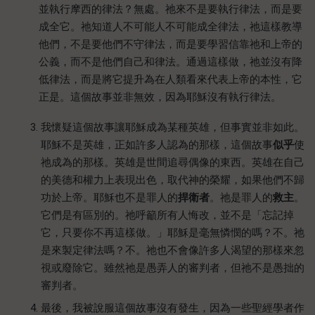
並執行摩西的律法？無處。祂來不是要執行律法，而是要
成全它。祂知道人不可能人不可能成全律法，祂這樣教導
他們，不是要他們不守律法，而是要學習信靠祂和上帝的
公義，而不是他們自己和律法。通過這樣做，祂並沒有降
低律法，而是將它提升為在人類看來代表上帝的本性，它
正是。這個故事並非無效，因為耶穌沒有執行律法。
我懷疑這個故事讓耶穌成為某種英雄，但事實並非如此。
耶穌不是英雄，正如許多人認為的那樣，這個故事
似乎
使
祂成為的那樣。英雄是世間追尋偶像的東西。英雄在自己
的美德和權力上表現出色，取代神的榮耀，如果他們不歸
功於上帝。耶穌也不是罪人的
捍衛者
。祂是罪人的
救主
。
它們是有區別的。祂呼籲所有人悔改，並不是「忘記掉
它，只要你不再這樣做。」耶穌是毫無憐憫的嗎？不。祂
是來製定律法嗎？不。祂也不會像許多人渴望的那樣來忽
視或廢除它。雖然祂是愚弄人的審判者，但祂不是愚拙的
審判者。
最後，我被說服這個故事沒有發生，因為一些聖經學者作