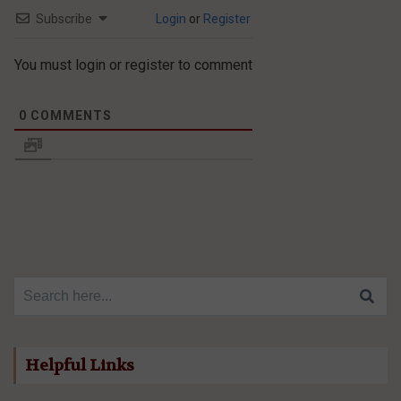
Subscribe
Login
or
Register
You must login or register to comment
0
COMMENTS
Search for:
Helpful Links