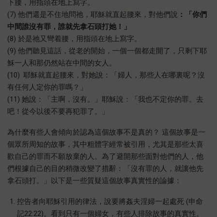
下腰，用指頭在地上寫字。
(7) 他們還是不住地問祂，耶穌就直起腰來，對他們說
：「你們
中間誰沒有罪，誰就先拿石頭打她！」
(8) 於是祂又彎着腰，用指頭在地上寫字。
(9) 他們聽見這話，從老的開始，一個一個都走開了，只剩下耶
穌一人和那仍然站在中間的女人。
(10)
耶穌就直起腰來，對她說：「婦人，那些人在哪裏呢？沒
有任何人定你的罪嗎？」
(11) 她說：「主啊，沒有。」耶穌說：「我也不定你的罪。去
吧！從今以後不要再犯罪了。」
為什麼有些人會傾向於認為這個故事不是真的？ 這個故事是一
個眾所周知的故事，其中粗體字經常被引用，尤其是那些太喜
歡自己的罪而不願放棄的人。為了避開那些面對他們的人，他
們根據自己的目的稍微改變了措辭：「沒有罪的人，就讓他先
拿石頭打。」以下是一些質疑這個故事真實性的論據：
控告者向耶穌引用的律法，說要將姦夫淫婦一起處死 (申命
記22:22)。看到只有一個婦女，有些人排除故事的真實性。