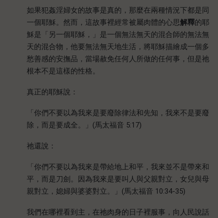
如果犯姦淫婦女的故事是真的，那麼在兩種情況下都是同
一個耶穌。然而，這故事裡經常被屬肉體的心思
解釋
的耶
穌是「另一個耶穌，」是一個無法無天的混合師的無法無
天的混合物，他要無法無天地生活，將耶穌描繪成一個多
愁善感的安撫品，當場赦免任何人所做的任何事，但是祂
根本不是這樣的性格。
真正的耶穌說：
「你們不要以為我來是要廢除律法和先知，我來不是要廢
除，而是要成全。」(馬太福音 5:17)
祂還說：
「你們不要以為我來是帶給地上和平，我來並不是帶來和
平，而是刀劍。因為我來是要叫人與父親對立，女兒與母
親對立，媳婦與婆婆對立。」(馬太福音 10:34-35)
我們在哪裡看到主，在祂肉身的日子裡服事，向人民說話