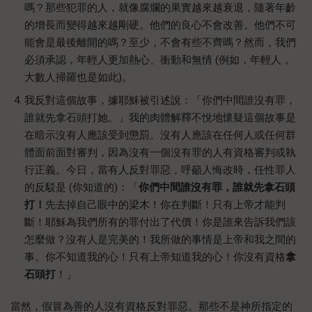
嗎？那些犯罪的人，就像腐爛的果實越來越衰退，隨著年齡
的增長而變得越來越剛硬。他們的良心不會改善。他們不可
能會是最後離開的嗎？至少，不會有些不齊嗎？然而，我們
必須承認，年輕人更加熱心、衝動和無情 (例如，年輕人，
大數人掃羅也是如此)。
我反對這個故事，據耶穌被引述說：「你們中間誰沒有罪，
誰就先拿石頭打她。」我的肉體解釋不悅地懷疑這個故事是
在暗示沒有人應該受到懲罰。沒有人應該在任何人或任何群
體面前面對審判，因為沒有一個沒有罪的人有資格審判或執
行正義。今日，當有人反對罪惡，呼籲人悔改時，任性罪人
的反駁是 (你知道的)：「
你們中間誰沒有罪，誰就先拿石頭
打！
先去掉自己眼中的梁木！你在判斷！只有上帝才能判
斷！耶穌為我們所有的罪付出了代價！你是誰來告訴我們該
怎麼做？沒有人是完美的！我所做的事情是上帝和我之間的
事。你不知道我的心！只有上帝知道我的心！你沒有資格
拿
石頭打
！」
當然，假冒為善的人沒有資格反對罪惡。那些不是神所指定的