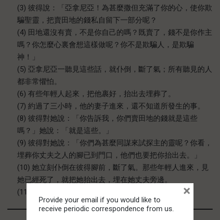
(3) 彼得說：「亞拿尼亞！為甚麼撒但充滿了你的心，使你欺
騙聖靈，把賣田地的錢私自留下一部分呢？
(4) 田地還沒有賣，不是你自己的嗎？既賣了，錢不是你作主
嗎？你怎麼心裏會想這樣做呢？你不是欺騙人，是欺騙
神！」
(5) 亞拿尼亞一聽見這些話，就仆倒，斷了氣；所有聽見的人
都非常懼怕。
(6) 有些年輕人起來，把他裹好，抬出去埋葬了。
(7) 約過了三小時，他的妻子進來，還不知道所發生的事。
(8) 彼得對她說：「你告訴我，你們賣田地的錢就是這些
嗎？」她說：「就是這些。」
(9) 彼得對她說：「你們為甚麼同謀來試探主的靈呢？你看，
埋葬你丈夫之人的腳已到門口，他們也要把你抬出去。」
(10) 她立刻仆倒在彼得腳前，斷了氣。那些年輕人進來，見
她已經死了，就把她抬出去，埋在她丈夫旁邊。
×
(11) 全教會和所有聽見這些事的人都非常懼怕。
Provide your email if you would like to
receive periodic correspondence from us.