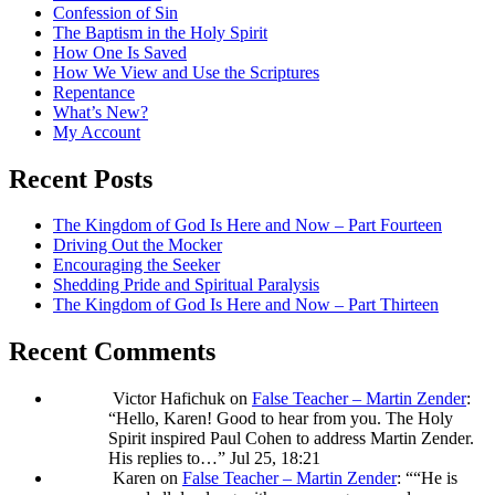
Confession of Sin
The Baptism in the Holy Spirit
How One Is Saved
How We View and Use the Scriptures
Repentance
What’s New?
My Account
Recent Posts
The Kingdom of God Is Here and Now – Part Fourteen
Driving Out the Mocker
Encouraging the Seeker
Shedding Pride and Spiritual Paralysis
The Kingdom of God Is Here and Now – Part Thirteen
Recent Comments
Victor Hafichuk
on
False Teacher – Martin Zender
:
“
Hello, Karen! Good to hear from you. The Holy
Spirit inspired Paul Cohen to address Martin Zender.
His replies to…
”
Jul 25, 18:21
Karen
on
False Teacher – Martin Zender
: “
“He is