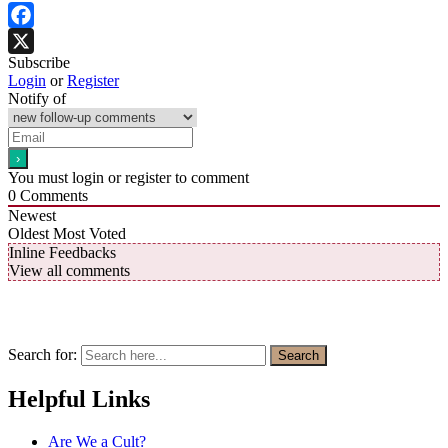
Facebook
Subscribe
X
Login
or
Register
Notify of
You must login or register to comment
0
Comments
Newest
Oldest
Most Voted
Inline Feedbacks
View all comments
Search for:
Search
Helpful Links
Are We a Cult?