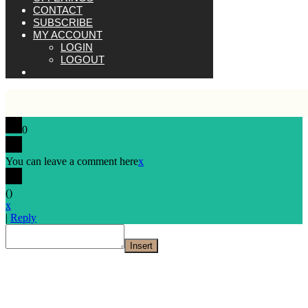
CONTACT
SUBSCRIBE
MY ACCOUNT
LOGIN
LOGOUT
0
You can leave a comment here
x
(
)
x
|
Reply
Insert