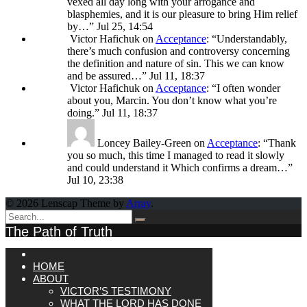
vexed all day long with your arrogance and
blasphemies, and it is our pleasure to bring Him relief
by…
”
Jul 25, 14:54
Victor Hafichuk
on
Acceptance
: “
Understandably,
there’s much confusion and controversy concerning
the definition and nature of sin. This we can know
and be assured…
”
Jul 11, 18:37
Victor Hafichuk
on
Acceptance
: “
I often wonder
about you, Marcin. You don’t know what you’re
doing.
”
Jul 11, 18:37
Loncey Bailey-Green
on
Acceptance
: “
Thank
you so much, this time I managed to read it slowly
and could understand it Which confirms a dream…
”
Jul 10, 23:38
© 2026 Lenscap Theme by
Array
.
The Path of Truth
HOME
ABOUT
VICTOR’S TESTIMONY
WHAT THE LORD HAS DONE