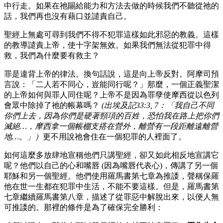
中行走。如果在祂賜給能力和方法去做的時候我們不聽從祂的
話，我們再也沒有藉口並譴責自己。
聖經上無處可尋到我們不得不犯罪這樣如此邪惡的教義。這樣
的教導譴責上帝，使十字架無效。如果我們無法從犯罪中得
救，我們為什麼要有救主？
罪是違背上帝的律法。換句話說，這是向上帝反對。阿摩司預
言說：「二人若不同心，豈能同行呢？」那麼，一個正義聖潔
的上帝如何與罪人同住呢？上帝不是因為罪孽使摩西從以色列
會眾中除掉了祂的帳幕嗎？
(出埃及記33:3, 7：「我自己不同
你們上去，因為你們是硬著頸項的百姓，恐怕我在路上把你們
滅絕…，摩西拿一個帳棚支搭在營外，離營有一段距離遠離營
地…。」）
更不用說祂會住在一個犯罪的人裡面了。
如何這麼多放肆地宣稱他們只講聖經，卻又如此相反地宣講它
呢？他們以自己的心和嘴唇 (因為嘴唇代表心)，傳講了另一個
耶穌和另一個聖經。他們使用羅馬書第七章為推諉，聲稱保羅
他在世一生都在犯罪中生活，不能不要這樣。但是，羅馬書第
七章繼續羅馬書第八章，描述了從罪惡中解脫出來，以便人無
可推諉的。那裡的條件是為了確保完全勝利：