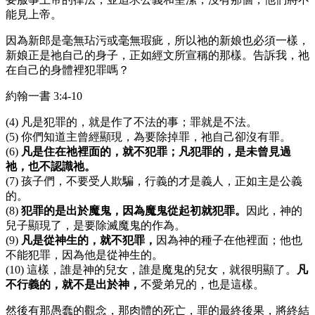
能見上帝。
因為新郎是毫無玷污或毫無瑕疵，所以祂的新娘也必須一樣，
新娘正是祂自己的身子，正如經文所宣稱的那樣。告訴我，祂
在自己的身體裡犯罪嗎？
約翰一書 3:4-10
(4) 凡是犯罪的，就是作了不法的事；罪就是不法。
(5) 你們知道主曾經顯現，為要除掉罪，祂自己卻沒有罪。
(6)
凡是住在祂裡面的，就不犯罪；凡犯罪的，是未曾見過
祂，也不認識祂。
(7) 孩子們，不要受人欺騙，行義的才是義人，正如主是公義
的。
(8)
犯罪的是出於魔鬼，因為魔鬼從起初就犯罪。
因此，神的
兒子顯現了，是要除滅魔鬼的作為。
(9)
凡是從神生的，就不犯罪，
因為神的種子在他裡面；他也
不能犯罪，因為他是從神生的。
(10) 這樣，誰是神的兒女，誰是魔鬼的兒女，就很明顯了。
凡
不行義的，就不是出於神，
不愛弟兄的，也是這樣。
然後有那愚蠢的觀念，那肉體的死亡，罪的最終後果，將終結