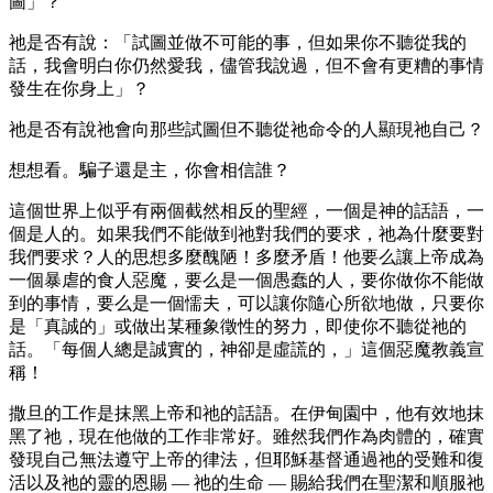
圖」？
祂是否有說：「試圖並做不可能的事，但如果你不聽從我的
話，我會明白你仍然愛我，儘管我說過，但不會有更糟的事情
發生在你身上」？
祂是否有說祂會向那些試圖但不聽從祂命令的人顯現祂自己？
想想看。騙子還是主，你會相信誰？
這個世界上似乎有兩個截然相反的聖經，一個是神的話語，一
個是人的。如果我們不能做到祂對我們的要求，祂為什麼要對
我們要求？人的思想多麼醜陋！多麼矛盾！他要么讓上帝成為
一個暴虐的食人惡魔，要么是一個愚蠢的人，要你做你不能做
到的事情，要么是一個懦夫，可以讓你隨心所欲地做，只要你
是「真誠的」或做出某種象徵性的努力，即使你不聽從祂的
話。「每個人總是誠實的，神卻是虛謊的，」這個惡魔教義宣
稱！
撒旦的工作是抹黑上帝和祂的話語。在伊甸園中，他有效地抹
黑了祂，現在他做的工作非常好。雖然我們作為肉體的，確實
發現自己無法遵守上帝的律法，但耶穌基督通過祂的受難和復
活以及祂的靈的恩賜 — 祂的生命 — 賜給我們在聖潔和順服祂