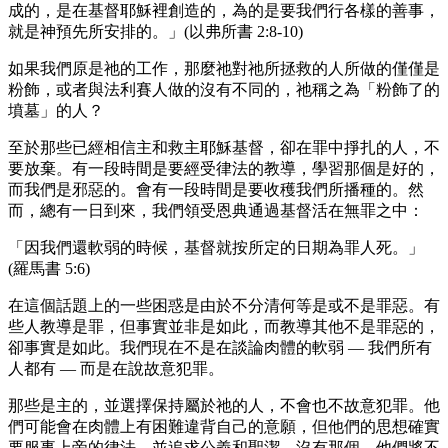
成的，是在基督耶穌裡創造的，為的是要我們行各樣的善事，
就是神預先所安排的。」(以弗所書 2:8-10)
如果我們原是祂的工作，那麼祂對祂所拯救的人所做的僅僅是
粉飾，或者與法利賽人做的沒有不同的，祂稱之為「粉飾了的
墳墓」的人？
至於那些已經相信主和救主耶穌基督，卻在罪中掙扎的人，不
要放棄。有一段時間是要經受律法的教導，學習那個是好的，
而我們是邪惡的。會有一段時間是要收穫我們所播種的。然
而，總有一日到來，我們領受恩典通過基督活在無罪之中：
「因我們還軟弱的時候，基督就按所定的日期為罪人死。」
(羅馬書 5:6)
在這個話題上的一些困惑是由於不分清何等是或不是罪惡。有
些人教導是罪，但事實並非是如此，而教導其他不是罪惡的，
卻事實是如此。我們現在不是在談論肉體的軟弱 — 我們所有
人都有 — 而是在說故意犯罪。
那些是主的，並選擇保持屬於祂的人，不會也不故意犯罪。他
們可能會在肉體上有困難違背自己的意願，但他們的思想確實
要服事上帝的律法，並追求公義和聖潔，沒有那個，他們將不