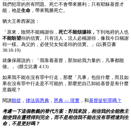
我們犯罪的所有問題。死亡不會帶來勝利；只有耶穌基督才
能，祂是
生命
，帶來戰勝死亡。
猶大王希西家說：
「原來，陰間不能稱謝你，
死亡不能頌揚祢，
下到地府的人也
不能盼望
祢的信實。只有活人，活人必稱謝祢，像我今日稱謝
祢一樣。為父的，必使兒女知道祢的信實。」(以賽亞書
38:18-19)
就像保羅說的：「我靠着基督，那加給我力量的，凡事都能
做。」 (腓立比書 4:13)
如果我不能在沒有罪中行走，那麼「凡事」包括什麼，而且如
果在沒有罪中行走是不可能的，那麼把自己卸給基督是有什麼
意義呢？
閱讀
順從
，
律法與恩典
，
恩典 — 現實
，和
基督徒犯罪嗎？
考慮一下這個教義的替代方案：對我來說，相信我的全能救主
能使我在靈裡得到完全，而不是相信我不能在沒有罪裡達到生
命，不是更好嗎？