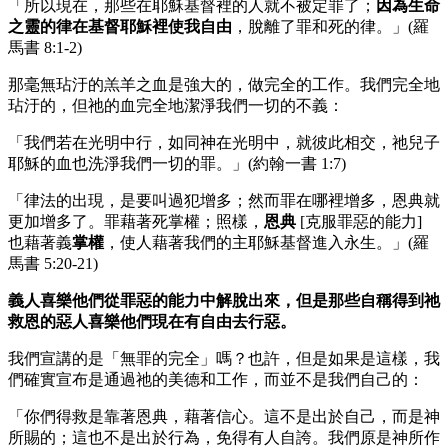
「所以現在，那些在耶穌基督裡的人就不被定罪了；
因為生命
之靈的律在基督耶穌裡使我自由
，脫離了罪和死的律。」(羅
馬書 8:1-2)
那毫無玷汙的羔羊之血是強大的，做完全的工作。我們完全地
玷汙的，但祂的血完全地潔淨我們一切的不義：
「我們若在光明中行，如同神在光明中，就彼此相交，祂兒子
耶穌的血也洗淨我們一切的罪。」(約翰一書 1:7)
「律法的出現，是要叫過犯增多；然而罪在哪裡增多，恩典就
更加增多了。罪藉著死掌權；照樣，
恩典
[克服罪惡的能力]
也藉著義
掌權
，使人藉著我們的主耶穌基督進入永生。」(羅
馬書 5:20-21)
義人喜樂他們從罪惡的能力中解脫出來，但是那些自稱得到祂
救恩的惡人喜樂他們現在有自由去行惡。
我們宣講的是「無罪的完全」嗎？也許，但是如果是這樣，我
們確實宣布是通過祂的美德和工作，而並不是我們自己的：
「你們得救是靠著恩典，藉著信心。這不是出於自己，而是神
所賜的；這也不是出於行為，免得有人自誇。我們原是神所作