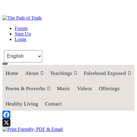
The Path of Truth
Forum
Sign Up
“If anyone desires to come after me, let him deny himself, take up his
Login
cross, and follow me" (Luke 9:23).
Home
About
Teachings
Falsehood Exposed
Poems & Proverbs
Music
Videos
Offerings
Healthy Living
Contact
Facebook
X