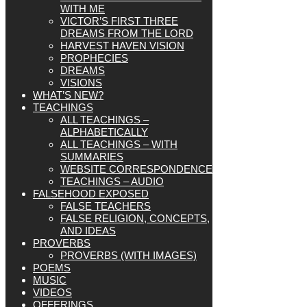
WITH ME
VICTOR’S FIRST THREE
DREAMS FROM THE LORD
HARVEST HAVEN VISION
PROPHECIES
DREAMS
VISIONS
WHAT’S NEW?
TEACHINGS
ALL TEACHINGS –
ALPHABETICALLY
ALL TEACHINGS – WITH
SUMMARIES
WEBSITE CORRESPONDENCE
TEACHINGS – AUDIO
FALSEHOOD EXPOSED
FALSE TEACHERS
FALSE RELIGION, CONCEPTS,
AND IDEAS
PROVERBS
PROVERBS (WITH IMAGES)
POEMS
MUSIC
VIDEOS
OFFERINGS