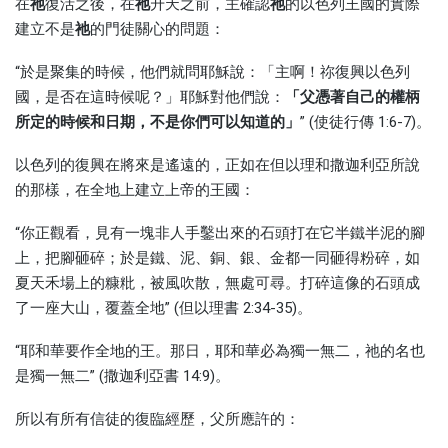
在
祂
復活之後，在
祂
升天之前，主確認
祂
的以色列王國的實際
建立不是
祂
的門徒關心的問題：
“於是聚集的時候，他們就問耶穌說：「主啊！祢復興以色列
國，是否在這時候呢？」耶穌對他們說：
「
父
憑
著自己的
權
柄
所定的
時
候和日期
，
不是你
們
可以知道的」
” (使徒行傳 1:6-7)。
以色列的復興在將來是遙遠的，正如在但以理和撒迦利亞所說
的那樣，在全地上建立上帝的王國：
“你正觀看，見有一塊非人手鑿出來的石頭打在它半鐵半泥的腳
上，把腳砸碎；於是鐵、泥、銅、銀、金都一同砸得粉碎，如
夏天禾場上的糠粃，被風吹散，無處可尋。打碎這像的石頭成
了一座大山，覆蓋全地” (但以理書 2:34-35)。
“耶和華要作全地的王。那日，耶和華必為獨一無二，祂的名也
是獨一無二” (撒迦利亞書 14:9)。
所以有所有信徒的復臨經歷，父所應許的：