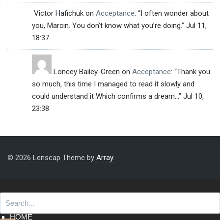
Victor Hafichuk
on
Acceptance
: “
I often wonder about
you, Marcin. You don’t know what you’re doing.
”
Jul 11,
18:37
Loncey Bailey-Green
on
Acceptance
: “
Thank you
so much, this time I managed to read it slowly and
could understand it Which confirms a dream…
”
Jul 10,
23:38
© 2026 Lenscap Theme by
Array
.
HOME