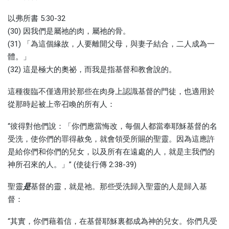
以弗所書 5:30-32
(30) 因我們是屬祂的肉，屬祂的骨。
(31) 「為這個緣故，人要離開父母，與妻子結合，二人成為一
體。」
(32) 這是極大的奧祕，而我是指基督和教會說的。
這種復臨不僅適用於那些在肉身上認識基督的門徒，也適用於
從那時起被上帝召喚的所有人：
“彼得對他們說：「你們應當悔改，每個人都當奉耶穌基督的名
受洗，使你們的罪得赦免，就會領受所賜的聖靈。因為這應許
是給你們和你們的兒女，以及所有在遠處的人，就是主我們的
神所召來的人。」” (使徒行傳 2:38-39)
聖靈
是
基督的靈，就是祂。那些受洗歸入聖靈的人是歸入基
督：
“其實，你們藉着信，在基督耶穌裏都成為神的兒女。你們凡受