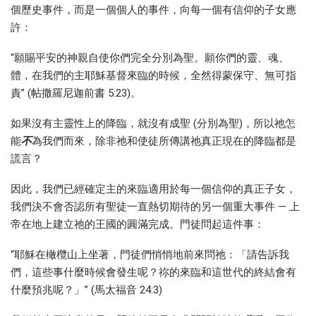
個歷史事件，而是一個個人的事件，向每一個有信仰的子女應
許：
“願賜平安的神親自使你們完全分別為聖。願你們的靈、魂、
體，在我們的主耶穌基督來臨的時候，全然得蒙保守、無可指
責” (帖撒羅尼迦前書 5:23)。
如果沒有主靈性上的降臨，就沒有成聖 (分別為聖)，所以祂怎
能
不
為我們而來，除非祂和使徒所傳講祂真正現在的降臨都是
謊言？
因此，我們已經確定主的來臨適用於每一個信仰的真正子女，
我們決不會否認所有聖徒一直熱切期待的另一個重大事件 — 上
帝在地上建立祂的王國的圓滿完成。門徒問起這件事：
“耶穌在橄欖山上坐著，門徒們悄悄地前來問祂：「請告訴我
們，這些事什麼時候會發生呢？祢的來臨和這世代的終結會有
什麼預兆呢？」” (馬太福音 24:3)