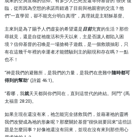
成果的空洞宣稱的信仰。有多少人已死去還等待基督的“很快”復
臨，從而因為空想的承諾而錯過了目前與祂親密的交流？他
們“一直學習，卻不能充分明白真理”，真理就是主耶穌基督。
主來到是為了賜予人們虛妄的希望還是
目前
充實的生活？那些
尋就見，還是自從祂復活和升天以來，主是否讓人都陷入困
境？信仰基督的召喚是一場搶椅子遊戲，是一個救贖抽彩，只
有在這幾千年裡的幸運者才能體驗到主的顯現和存在嗎？一點
也不！
“神是我們的避難所，是我們的力量，是我們在患難中
隨時都可
得到
的幫助
” (詩篇 46:1)。
“看哪，我
就
天天都與你們同在，直到這世代的終結。阿門” (馬
太福音 28:20)。
如果主現在還沒有來，祂怎能完全拯救我們，並藉著祂的靈將
我們改變成為祂的形象呢？那麼關於基督“很快就要回來”這些話
題是怎麼回事？好像祂還沒有回來，並現在沒有來到那些用心