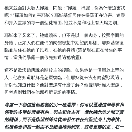
祂來並面對大數人掃羅，問他：“掃羅，掃羅，你為什麼迫害我
呢？”掃羅如何迫害耶穌？耶穌基督居住在掃羅正在迫害、追殺
和押入監獄的每一個聖徒裡面; 祂並不是和地上有天壤之別。
耶穌來了又來了。祂繼續來，但不是以一個肉身，按照字面的
身體，正如人們在他們的肉體思想中期望的那樣。耶穌基督復
臨並居住在祂的子民裡，在祂的身體 (這是現在正在發生的事
情，當我們暴露一個假先知通過祂的靈)。
這不是歐沃爾所說的關於主的復臨。如果他是一個屬於上帝的
人，他會知道耶穌是怎麼復臨，但耶穌從來沒有向
他
顯現過，
所以他知道什麼？他對聖潔有什麼了解？他聲稱呼籲人聖潔，
但考慮到我們在他那裡所見證的事情。
考慮一下相信這個教義的另一種選擇：你可以通過信仰尋求和
領受許多聖徒所擁有的，與主和救主有一個此時此地之間充實
的關係，而不是指望並等待從未發生在任何聖徒身上的事情。
然後你會和祂一起而不是錯過祂的到來，或者更糟的是，在一