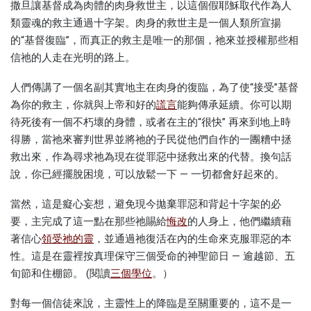
撒旦讓基督成為肉體的肉身救世主，以這個假耶穌取代作為人
類靈魂的救主通過十字架。肉身的救世主是一個人類所宣揚
的“基督復臨”，而真正的救主是唯一的那個，祂來並授權那些相
信祂的人走在光明的路上。
人們傳講了一個名副其實地主在肉身的復臨，為了使“接受”基督
為你的救主，你就與上帝和好的
謊言
能夠傳承延續。你可以期
待死後有一個不朽壞的身體，或者在主的“很快” 再來到地上時
得勝，當祂來審判世界並將祂的子民從他們自作的一團糟中拯
救出來，作為尋求祂為現在從罪惡中拯救出來的代替。換句話
說，你已經擺脫困境，可以放鬆一下 — 一切都會好起來的。
當然，這是癡心妄想，避免現今拋棄罪惡和背起十字架的必
要，主完成了這一點在那些祂賜給
悔改
的人身上，他們繼續藉
著信心
領受祂的靈
，並通過祂復活在內的生命來克服罪惡的本
性。這是在靈裡按真理保守三個受命的神聖節日 — 逾越節、五
旬節和住棚節。 (閱讀
三個學位
。）
對每一個信徒來說，主靈性上的降臨是至關重要的，這不是一