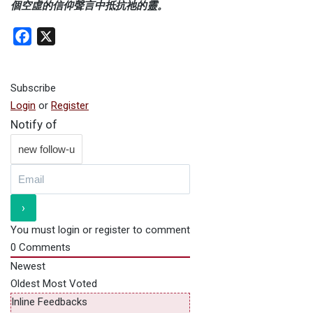
個空虛的信仰聲言中抵抗祂的靈。
Facebook
X
Subscribe
Login
or
Register
Notify of
You must login or register to comment
0
Comments
Newest
Oldest
Most Voted
Inline Feedbacks