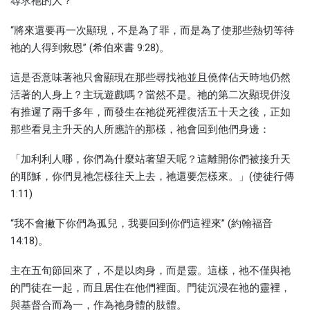
尋求祂的人？
“將來還要再一次顯現，不是為了罪，而是為了使那些熱切等待
祂的人得到救恩” (希伯來書 9:28)。
這是否意味著祂只會顯現在那些尋找祂並且僥倖佔天時地仍然
活著的人身上？主玩遊戲嗎？當然不是。祂的第二次顯現併沒
有推遲了兩千多年，而發生在祂從死裡復活五十天之後，正如
那些看見主升天的人所應許的那樣，祂會回到他們身邊：
「加利利人哪，你們為什麼站著望天呢？這離開你們被接升天
的耶穌，你們見祂怎樣往天上去，祂還要怎樣來。」(使徒行傳
1:11)
“我不會撇下你們為孤兒，我要回到你們這裡來” (約翰福音
14:18)。
主在五旬節回來了，不是以肉身，而是靈。這樣，祂不僅與祂
的門徒在一起，而且居住在他們裡面。門徒沉浸在祂的靈裡，
與基督合而為一，作為祂身體的肢體。