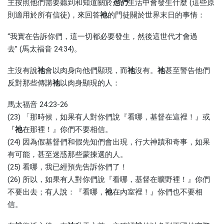
主按照他們需要聽到和知道關於
他們
生活中會發生什麼 (這些原
則適用於所有信徒)，來回答
祂
的門徒關於世界末日的事情：
“我實在告訴你們，這一切都必要發生，然後這世代才會過
去” (馬太福音 24:34)。
主沒有說
祂
會以肉身向他們顯現，而
祂
沒有。
祂
甚至警告他們
反對那些傳講
祂
以肉身顯現的人：
馬太福音 24:23-26
(23) 「那時候，如果有人對你們說『看哪，基督在這裡！』或
『
祂
在那裡！』你們不要相信。
(24) 因為假基督們和假先知們會出現，行大神蹟和奇事，如果
有可能，甚至迷惑那些蒙揀選的人。
(25) 看哪，我已經預先告訴你們了！
(26) 所以，如果有人對你們說『看哪，基督在曠野裡！』你們
不要出去；有人說：『看哪，
祂
在內室裡！』你們也不要相
信。