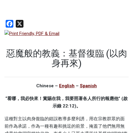
Facebook
X
惡魔般的教義：基督復臨 (以肉
身再來)
Chinese –
English
–
Spanish
“
看哪，我必快來！賞賜在我，我要照著各人所行的報應他
” (
啟
示錄
22:12)
。
這種對主以肉身復臨的錯誤教導多麼利誘，用在宗教群眾的面
前作為承諾，作為一種有趣和挑逗的前景，掩蓋了他們無用無