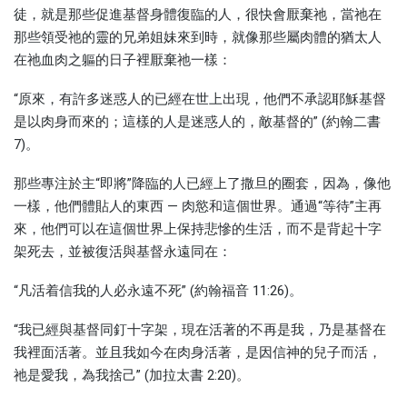
徒，就是那些促進基督身體復臨的人，很快會厭棄祂，當祂在
那些領受祂的靈的兄弟姐妹來到時，就像那些屬肉體的猶太人
在祂血肉之軀的日子裡厭棄祂一樣：
“原來，有許多迷惑人的已經在世上出現，他們不承認耶穌基督
是以肉身而來的；這樣的人是迷惑人的，敵基督的” (約翰二書
7)。
那些專注於主“即將”降臨的人已經上了撒旦的圈套，因為，像他
一樣，他們體貼人的東西 — 肉慾和這個世界。通過“等待”主再
來，他們可以在這個世界上保持悲慘的生活，而不是背起十字
架死去，並被復活與基督永遠同在：
“凡活着信我的人必永遠不死” (約翰福音 11:26)。
“我已經與基督同釘十字架，現在活著的不再是我，乃是基督在
我裡面活著。並且我如今在肉身活著，是因信神的兒子而活，
祂是愛我，為我捨己” (加拉太書 2:20)。