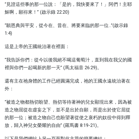
“見證這些事的那一位說：「是的，我快要來了！」阿們！主耶
穌啊，願祢來！” (啟示錄 22:20)
“願恩典與平安，從今在、昔在、將要來臨的那一位…”(啟示錄
1:4)
這是上帝的王國統治著在裡面：
“我告訴你們：從今以後我絕不喝這葡萄汁，直到我在我父的國
裡與你們一起喝新的那一天” (馬太福音 26:29)。
還有主在祂身體的工作已經圓滿完成，祂的王國永遠統治著在
外：
“被造之物都熱切盼望、熱切等待著神的兒女顯現出來，因為被
造之物屈從在虛妄之下，並不是出於自願，而是出於使它屈從
的那一位；被造之物自己也盼望著從使之衰朽的奴役中得到釋
放，歸入神兒女榮耀的自由” (羅馬書 8:19-21)。
以下是我們網站上另一頁面對此主題的簡要總結：