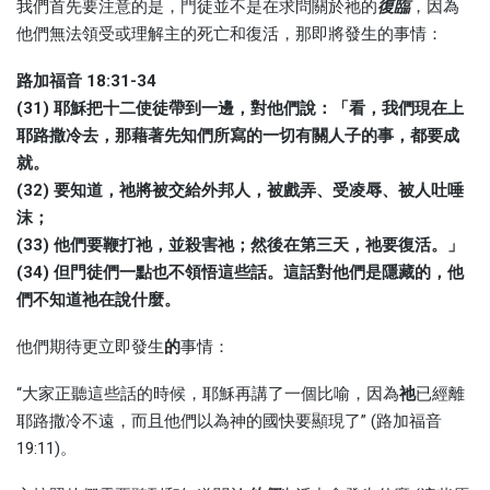
我們首先要注意的是，門徒並不是在求問關於祂的
復臨
，因為
他們無法領受或理解主的死亡和復活，那即將發生的事情：
路加福音
18:31-34
(
31
)
耶
穌
把十二使徒
帶
到一
邊
，
對
他
們說
：
「
看
，
我
們現
在上
耶路撒冷去
，
那藉著先知
們
所
寫
的一切有
關
人子的事
，
都要成
就
。
(
32
)
要知道
，
祂
將
被交
給
外邦人
，
被
戲
弄
、
受凌辱
、
被人吐唾
沫
；
(
33
)
他
們
要鞭打祂
，
並殺
害祂
；
然後在第三天
，
祂要
復
活
。」
(
34
)
但
門
徒
們
一
點
也不
領
悟
這
些
話
。
這話對
他
們
是
隱
藏的
，
他
們
不知道祂在
說
什
麼
。
他們期待更立即發生
的
事情：
“大家正聽這些話的時候，耶穌再講了一個比喻，因為
祂
已經離
耶路撒冷不遠，而且他們以為神的國快要顯現了” (路加福音
19:11)。