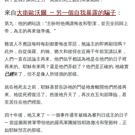
來自
大衛歐沃爾 — 另一個自我暴露的騙子
：
第九：他的網站說：“主吩咐他傳講悔改和聖潔，並完全回歸上
帝，為主的再來做準備。”
難道人不應該每時每刻都要悔改罪惡，無論主的即將顯現嗎？
此外，自從保羅、約翰、猶大和彼得在近兩千年前宣講以來，
人們一直在談論主再來。他們似乎都認為祂是在他們的日子裡
再來的。耶穌有來嗎？還是他們弄錯了？他們是正確的; 祂確實
已經
來了，但不是像人所猜測的那樣。
就在祂死去之前，耶穌基督告訴祂的門徒祂會離開他們然後再
來。祂從死裡復活了。然後祂升天了，再次在五旬節降臨，甚
至居住在他​​們裡面。
四十年後，祂又來了 — 一個事件通常被稱為審判日或主的日子
— 當提圖斯將軍帶領他的羅馬軍團摧毀耶路撒冷和聖殿時，正
如耶穌預言的那樣。