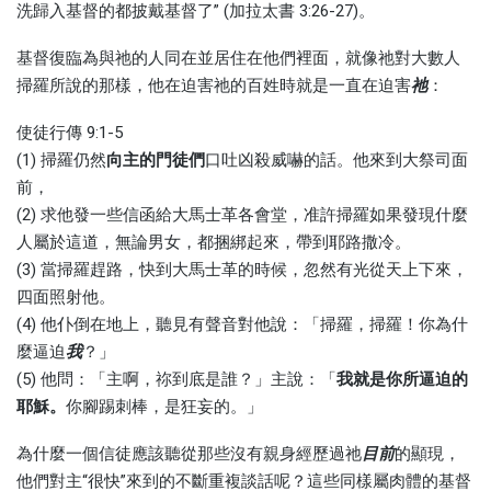
洗歸入基督的都披戴基督了” (加拉太書 3:26-27)。
基督復臨為與祂的人同在並居住在他們裡面，就像祂對大數人
掃羅所說的那樣，他在迫害祂的百姓時就是一直在迫害
祂
：
使徒行傳 9:1-5
(1) 掃羅仍然
向
主的門徒們
口吐凶殺威嚇的話。他來到大祭司面
前，
(2) 求他發一些信函給大馬士革各會堂，准許掃羅如果發現什麼
人屬於這道，無論男女，都捆綁起來，帶到耶路撒冷。
(3) 當掃羅趕路，快到大馬士革的時候，忽然有光從天上下來，
四面照射他。
(4) 他仆倒在地上，聽見有聲音對他說：「掃羅，掃羅！你為什
麼逼迫
我
？」
(5) 他問：「主啊，祢到底是誰？」主說：「
我就是你所逼迫的
耶穌
。
你腳踢刺棒，是狂妄的。」
為什麼一個信徒應該聽從那些沒有親身經歷過祂
目前
的顯現，
他們對主“很快”來到的不斷重複談話呢？這些同樣屬肉體的基督