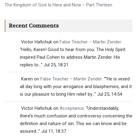
The Kingdom of God Is Here and Now – Part Thirteen
Recent Comments
Victor Hafichuk
on
False Teacher – Martin Zender
:
“
Hello, Karen! Good to hear from you. The Holy Spirit
inspired Paul Cohen to address Martin Zender. His
replies to…
”
Jul 25, 18:21
Karen
on
False Teacher – Martin Zender
: “
“He is vexed
all day long with your arrogance and blasphemies, and it
is our pleasure to bring Him relief by…
”
Jul 25, 14:54
Victor Hafichuk
on
Acceptance
: “
Understandably,
there’s much confusion and controversy concerning the
definition and nature of sin. This we can know and be
assured…
”
Jul 11, 18:37