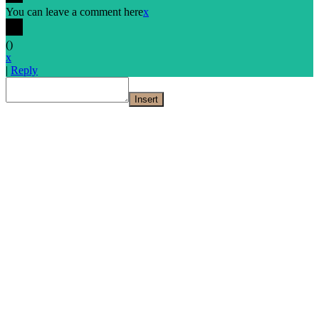
You can leave a comment here
x
(
)
x
|
Reply
Insert