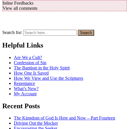
Inline Feedbacks
View all comments
Search for:
Search
Helpful Links
Are We a Cult?
Confession of Sin
The Baptism in the Holy Spirit
How One Is Saved
How We View and Use the Scriptures
Repentance
What’s New?
My Account
Recent Posts
The Kingdom of God Is Here and Now – Part Fourteen
Driving Out the Mocker
Encouraging the Seeker