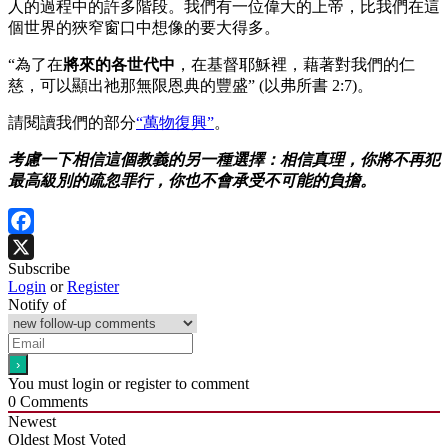
人的過程中的許多階段。我們有一位偉大的上帝，比我們在這
個世界的狹窄窗口中想像的要大得多。
“為了在
將來的各世代中
，在基督耶穌裡，藉著對我們的仁
慈，可以顯出祂那無限恩典的豐盛” (以弗所書 2:7)。
請閱讀我們的部分
“萬物復興”
。
考慮一下相信這個教義的另一種選擇：相信真理，你將不再犯
最高級別的疏忽罪行，你也不會承受不可能的負擔。
Facebook
Subscribe
X
Login
or
Register
Notify of
You must login or register to comment
0
Comments
Newest
Oldest
Most Voted