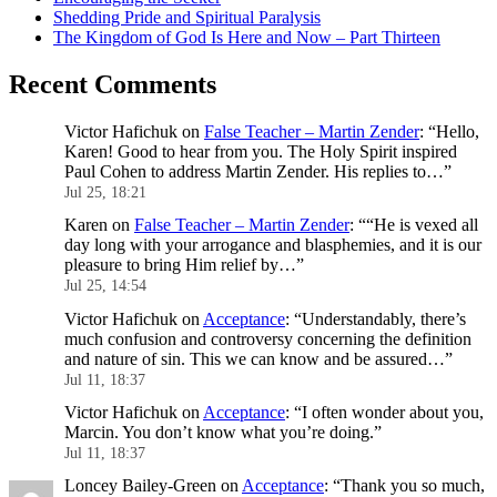
Shedding Pride and Spiritual Paralysis
The Kingdom of God Is Here and Now – Part Thirteen
Recent Comments
Victor Hafichuk
on
False Teacher – Martin Zender
: “
Hello,
Karen! Good to hear from you. The Holy Spirit inspired
Paul Cohen to address Martin Zender. His replies to…
”
Jul 25, 18:21
Karen
on
False Teacher – Martin Zender
: “
“He is vexed all
day long with your arrogance and blasphemies, and it is our
pleasure to bring Him relief by…
”
Jul 25, 14:54
Victor Hafichuk
on
Acceptance
: “
Understandably, there’s
much confusion and controversy concerning the definition
and nature of sin. This we can know and be assured…
”
Jul 11, 18:37
Victor Hafichuk
on
Acceptance
: “
I often wonder about you,
Marcin. You don’t know what you’re doing.
”
Jul 11, 18:37
Loncey Bailey-Green
on
Acceptance
: “
Thank you so much,