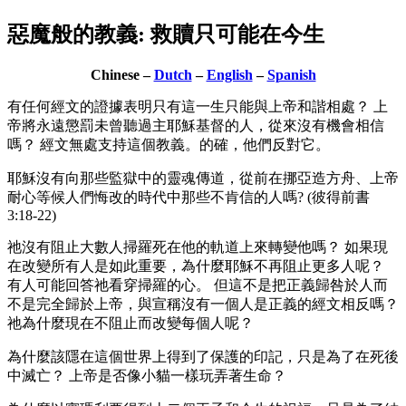
惡魔般的教義: 救贖只可能在今生
Chinese –
Dutch
–
English
–
Spanish
有任何經文的證據表明只有這一生只能與上帝和諧相處？ 上
帝將永遠懲罰未曾聽過主耶穌基督的人，從來沒有機會相信
嗎？ 經文無處支持這個教義。的確，他們反對它。
耶穌沒有向那些監獄中的靈魂傳道，從前在挪亞造方舟、上帝
耐心等候人們悔改的時代中那些不肯信的人嗎? (彼得前書
3:18-22)
祂沒有阻止大數人掃羅死在他的軌道上來轉變他嗎？ 如果現
在改變所有人是如此重要，為什麼耶穌不再阻止更多人呢？
有人可能回答祂看穿掃羅的心。 但這不是把正義歸咎於人而
不是完全歸於上帝，與宣稱沒有一個人是正義的經文相反嗎？
祂為什麼現在不阻止而改變每個人呢？
為什麼該隱在這個世界上得到了保護的印記，只是為了在死後
中滅亡？ 上帝是否像小貓一樣玩弄著生命？