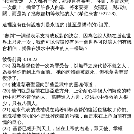
“按着命定，人人都有一死，死後且有審判。同樣，基督既然
一次獻上，擔當了許多人的罪，將來要第二次顯現，與罪無
關，而是為了拯救熱切等候祂的人” (希伯來書 9:27-28)。
這裡沒有任何說審判是永恆的 (甚至是暫時的) 詛咒。
“審判”一詞僅表示支持或反對的決定。因為它說人類在
這個
世
界上只死一次，我們可以假設沒有另一個世界可以讓人們有機
會相信，就像在洪水中喪生的人一樣嗎？
彼得前書 3:18-22
(18) 因為基督也曾一次為罪受苦，以無罪之身代替不義之人，
為要領你們到上帝面前。 祂的肉體雖被處死，但祂藉著聖靈
復活了。
(19) 祂還藉著聖靈向那些監獄中的靈魂傳道，
(20) 他們就是從前在挪亞造方舟、上帝耐心等候人們悔改的時
代中那些不肯信的人。 當時進入方舟，從洪水中得救的人很
少，只有八個人。
(21) 這水代表的洗禮現在藉著耶穌基督的復活也拯救了你們。
這洗禮要表明的不是除掉肉體的污穢，而是求在上帝面前有無
愧的良心。
(22) 基督已經升到天上，坐在上帝的右邊，眾天使、掌權