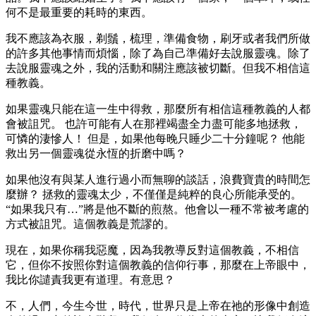
何不是最重要的耗時的東西。
我不應該為衣服，剃鬚，梳理，準備食物，刷牙或者我們所做
的許多其他事情而煩惱，除了為自己準備好去說服靈魂。除了
去說服靈魂之外，我的活動和關注應該被切斷。但我不相信這
種教義。
如果靈魂只能在這一生中得救，那麼所有相信這種教義的人都
會被詛咒。 也許可能有人在那裡竭盡全力盡可能多地拯救，
可憐的淒慘人！ 但是，如果他每晚只睡少二十分鐘呢？ 他能
救出另一個靈魂從永恆的折磨中嗎？
如果他沒有與某人進行過小而無聊的談話，浪費寶貴的時間怎
麼辦？ 拯救的靈魂太少，不僅僅是純粹的良心所能承受的。
“如果我只有…”將是他不斷的煎熬。他會以一種不常被考慮的
方式被詛咒。這個教義是荒謬的。
現在，如果你稱我惡魔，因為我教導反對這個教義，不相信
它，但你不按照你對這個教義的信仰行事，那麼在上帝眼中，
我比你譴責我更有道理。有意思？
不，人們，今生今世，時代，世界只是上帝在祂的形像中創造