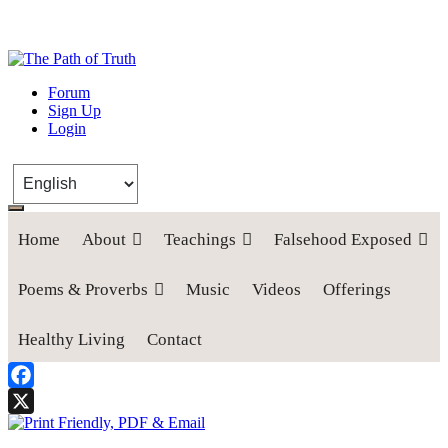
The Path of Truth
Forum
Sign Up
“If anyone desires to come after me, let him deny himself, take up his
Login
cross, and follow me" (Luke 9:23).
Home
About
Teachings
Falsehood Exposed
Poems & Proverbs
Music
Videos
Offerings
Healthy Living
Contact
Facebook
X