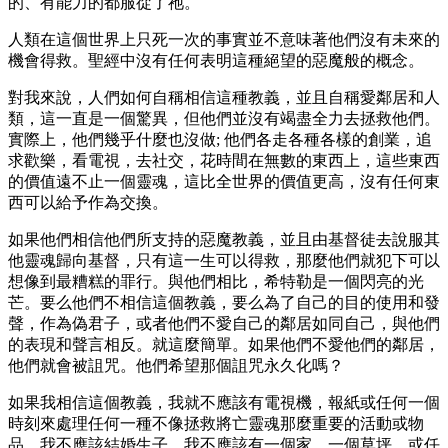
的、有能力的都服從了祂。
人類在這個世界上只死一次的事實並不意味著他們沒有未來的
機會得救。聖經中沒有任何表明這種絕望的惡魔般的概念。
對我來說，人們如何自稱相信這種教義，並且自稱愛鄰居和人
類，這一直是一個驚異，但他們並沒有竭盡全力去拯救他們。
實際上，他們幾乎什麼也沒做; 他們各走各種各樣的創業，追
求歡樂，看電視，去社交，花時間在無數的東西上，這些東西
的價值遠不止一個靈魂，這比全世界的價值更高，沒有任何東
西可以給予作為交換。
如果他們相信他們所支持的惡魔教義，並且由基督徒去說服其
他靈魂歸向基督，只有這一生可以得救，那麼他們就犯下可以
想像到最糟糕的罪行。與他們相比，希特勒是一個閃亮的光
芒。要么他們不相信這個教義，要么為了自己的目的使用和發
聲，作為偽君子，或者他們不愛自己的鄰居如同自己，與他們
的表現和聲言相反。就這麼簡單。如果他們不愛他們的鄰居，
他們就會被詛咒。他們希望那個詛咒永久化嗎？
如果我相信這個教義，我就不應該有電視機，報紙或任何一個
時刻來處理任何一種不像拯救將亡靈魂那麼重要的活動或物
品。我不應該結婚生子。我不應該有一個家，一個草坪，或任