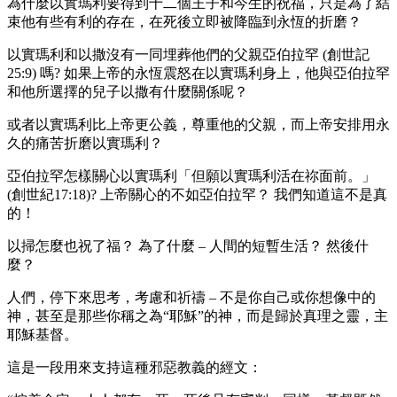
為什麼以實瑪利要得到十二個王子和今生的祝福，只是為了結
束他有些有利的存在，在死後立即被降臨到永恆的折磨？
以實瑪利和以撒沒有一同埋葬他們的父親亞伯拉罕 (創世記
25:9) 嗎? 如果上帝的永恆震怒在以實瑪利身上，他與亞伯拉罕
和他所選擇的兒子以撒有什麼關係呢？
或者以實瑪利比上帝更公義，尊重他的父親，而上帝安排用永
久的痛苦折磨以實瑪利？
亞伯拉罕怎樣關心以實瑪利「但願以實瑪利活在祢面前。」
(創世紀17:18)? 上帝關心的不如亞伯拉罕？ 我們知道這不是真
的！
以掃怎麼也祝了福？ 為了什麼 – 人間的短暫生活？ 然後什
麼？
人們，停下來思考，考慮和祈禱 – 不是你自己或你想像中的
神，甚至是那些你稱之為“耶穌”的神，而是歸於真理之靈，主
耶穌基督。
這是一段用來支持這種邪惡教義的經文：