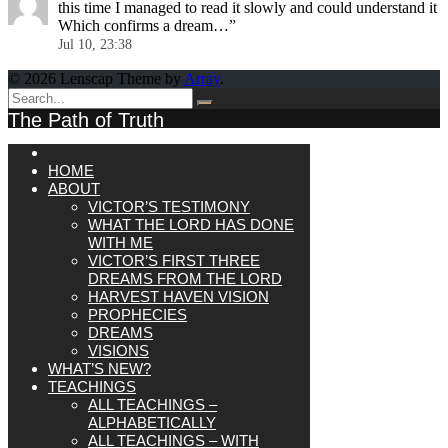
this time I managed to read it slowly and could understand it
Which confirms a dream…
”
Jul 10, 23:38
© 2026 Lenscap Theme by
Array
.
The Path of Truth
HOME
ABOUT
VICTOR’S TESTIMONY
WHAT THE LORD HAS DONE
WITH ME
VICTOR’S FIRST THREE
DREAMS FROM THE LORD
HARVEST HAVEN VISION
PROPHECIES
DREAMS
VISIONS
WHAT’S NEW?
TEACHINGS
ALL TEACHINGS –
ALPHABETICALLY
ALL TEACHINGS – WITH