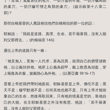
了！並成了鬼魔居住的地方、一切汙靈的牢籠、一切汙穢鳥類
的巢穴、一切汙穢可憎之鳥類的巢穴」 (啟示錄第十八章二
節)？
那些自稱基督的人應該相信他們自稱相信的那一位的話：
耶穌說：「我就是道路、真理、生命。若不藉著我，沒有人能
到父那裡去。」(約翰福音 14:6)
通往上帝的道路只有一條：
「祂見無人，竟無一人代求，甚為詫異，就用自己的膀臂拯救
祂，以公義扶持祂。祂穿上公義為鎧甲，戴上救恩為頭盔，穿
上報復為衣服，披戴熱心為外袍。」(以賽亞書 59:16-17)
需要上帝把我們帶到祂面前。耶穌基督是上帝。佛佗不是；黑
天不是；穆罕默德不是；任何其他也都不是。只有上帝才能捨
棄自己的生命，然後再取回來。只有祂的墳墓是空的，靠祂自
己的大能。在主耶穌基督之外沒有救恩。祂說：「若不藉著
我，沒有人能到父那裡去。」