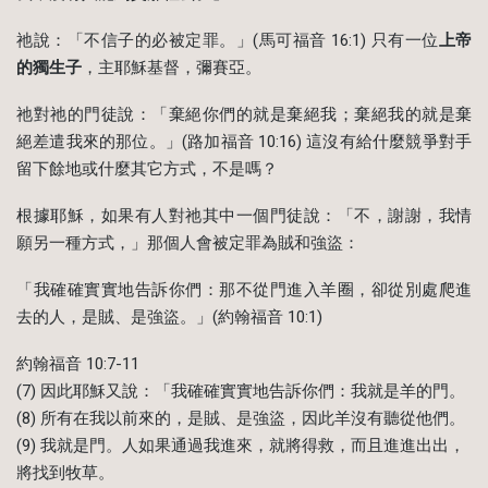
祂說：「不信子的必被定罪。」(馬可福音 16:1) 只有一位
上帝
的獨生子
，主耶穌基督，彌賽亞。
祂對祂的門徒說：「棄絕你們的就是棄絕我；棄絕我的就是棄
絕差遣我來的那位。」(路加福音 10:16) 這沒有給什麼競爭對手
留下餘地或什麼其它方式，不是嗎？
根據耶穌，如果有人對祂其中一個門徒說：「不，謝謝，我情
願另一種方式，」那個人會被定罪為賊和強盜：
「我確確實實地告訴你們：那不從門進入羊圈，卻從別處爬進
去的人，是賊、是強盜。」(約翰福音 10:1)
約翰福音 10:7-11
(7) 因此耶穌又說：「我確確實實地告訴你們：我就是羊的門。
(8) 所有在我以前來的，是賊、是強盜，因此羊沒有聽從他們。
(9) 我就是門。人如果通過我進來，就將得救，而且進進出出，
將找到牧草。