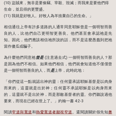
(10) 盜賊來，無非是要偷竊、宰殺、毀滅；而我來是要他們得
生命，並且得的更豐盛。
(11) 我就是好牧人。好牧人為羊捨棄自己的生命。」
相信通往上帝有許多道路的人通常同意耶穌曾是一個明智而善
良的人，比他們自己更明智更善良。他們甚至會承認祂是先
知。因此，他們應該相信祂所說的話，而不是這麼愚蠢到把祂
當作傻瓜或騙子。
為什麼他們同意祂
曾是
(注意過去式) 一個明智而善良的人？那
是因為他們不相信。如果他們相信，他們就會知道他不僅僅曾
是一個明智而善良的人，而
是
上帝，此時此地：
「你們從這一點就認出神的靈：任何靈承認耶穌基督是以肉身
而來的，這靈就是出於神；任何靈不承認耶穌是以肉身而來
的，這靈就不是出於神，而是那敵基督者的靈。你們聽說過他
要來，而現在已經在世上了。」約翰一書 4:2-3
閱讀
窄道與寬道
和
熱愛寬道者鄙視窄道
。還閱讀關於假先知
奧