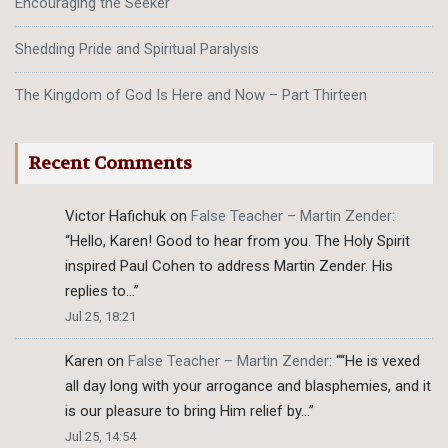
Encouraging the Seeker
Shedding Pride and Spiritual Paralysis
The Kingdom of God Is Here and Now – Part Thirteen
Recent Comments
Victor Hafichuk
on
False Teacher – Martin Zender
:
“
Hello, Karen! Good to hear from you. The Holy Spirit
inspired Paul Cohen to address Martin Zender. His
replies to…
”
Jul 25, 18:21
Karen
on
False Teacher – Martin Zender
: “
“He is vexed
all day long with your arrogance and blasphemies, and it
is our pleasure to bring Him relief by…
”
Jul 25, 14:54