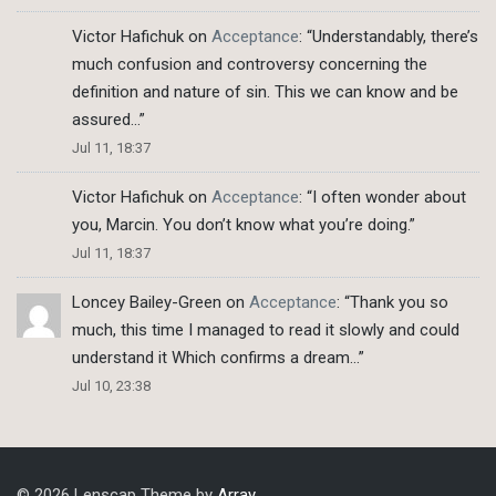
Victor Hafichuk
on
Acceptance
: “
Understandably, there’s
much confusion and controversy concerning the
definition and nature of sin. This we can know and be
assured…
”
Jul 11, 18:37
Victor Hafichuk
on
Acceptance
: “
I often wonder about
you, Marcin. You don’t know what you’re doing.
”
Jul 11, 18:37
Loncey Bailey-Green
on
Acceptance
: “
Thank you so
much, this time I managed to read it slowly and could
understand it Which confirms a dream…
”
Jul 10, 23:38
© 2026 Lenscap Theme by
Array
.